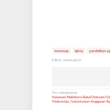
kemenag
lgbtq
pendidikan a
Editor: anisya gusti
N
Pos sebelumnya
Kawasan Malioboro Bakal Didesain Ful
a
Pedestrian, Gelontorkan Anggaran R
v