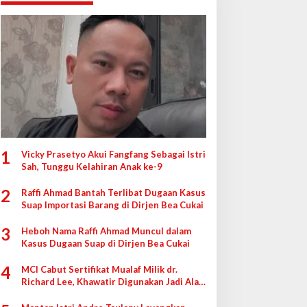
1
Vicky Prasetyo Akui Fangfang Sebagai Istri
Sah, Tunggu Kelahiran Anak ke-9
2
Raffi Ahmad Bantah Terlibat Dugaan Kasus
Suap Importasi Barang di Dirjen Bea Cukai
3
Heboh Nama Raffi Ahmad Muncul dalam
Kasus Dugaan Suap di Dirjen Bea Cukai
4
MCI Cabut Sertifikat Mualaf Milik dr.
Richard Lee, Khawatir Digunakan Jadi Alat
di Pengadilan