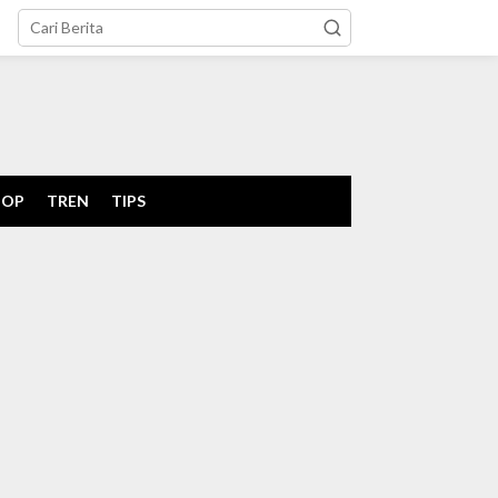
tutup
POP
TREN
TIPS