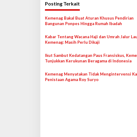
Posting Terkait
i
g
Kemenag Bakal Buat Aturan Khusus Pendirian
a
Bangunan Ponpes Hingga Rumah Ibadah
s
Kabar Tentang Wacana Haji dan Umrah Jalur Lau
i
Kemenag: Masih Perlu Dikaji
p
o
Ikut Sambut Kedatangan Paus Fransiskus, Keme
Tunjukkan Kerukunan Beragama di Indonesia
s
Kemenag Menyatakan Tidak Mengintervensi K
Penistaan Agama Roy Suryo