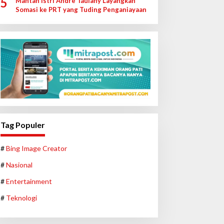
5
Mantan Istri Andre Taulany Layangkan
Somasi ke PRT yang Tuding Penganiayaan
Tag Populer
#
Bing Image Creator
#
Nasional
#
Entertainment
#
Teknologi