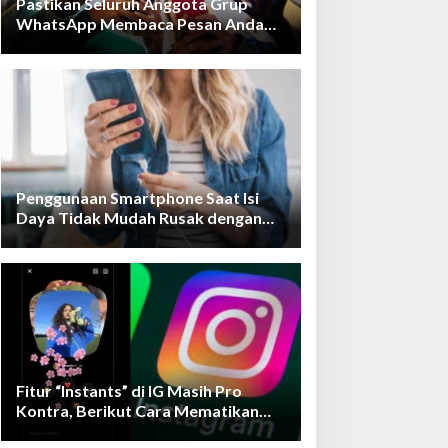
Pastikan Seluruh Anggota Grup
WhatsApp Membaca Pesan Anda
dengan Cara Ini!
Penggunaan Smartphone Saat Isi
Daya Tidak Mudah Rusak dengan
Teknologi Ini
Fitur “Instants” di IG Masih Pro
Kontra, Berikut Cara Mematikan
Fiturnya