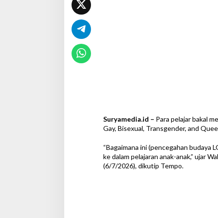
m
P
e
n
d
i
d
i
k
a
n
A
g
a
Suryamedia.id –
Para pelajar bakal 
m
Gay, Bisexual, Transgender, and Que
a
“Bagaimana ini (pencegahan budaya L
ke dalam pelajaran anak-anak,” ujar 
(6/7/2026), dikutip Tempo.