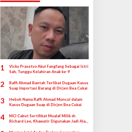
1
Vicky Prasetyo Akui Fangfang Sebagai Istri
Sah, Tunggu Kelahiran Anak ke-9
2
Raffi Ahmad Bantah Terlibat Dugaan Kasus
Suap Importasi Barang di Dirjen Bea Cukai
3
Heboh Nama Raffi Ahmad Muncul dalam
Kasus Dugaan Suap di Dirjen Bea Cukai
4
MCI Cabut Sertifikat Mualaf Milik dr.
Richard Lee, Khawatir Digunakan Jadi Alat
di Pengadilan