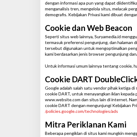
dengan informasi apa pun yang dapat diidentifikas
M
I
menganalisis tren, mengelola situs, melacak pe
N
demografis. Kebijakan Privasi kami dibuat deng
Cookie dan Web Beacon
Seperti situs web lainnya, Suryamedia.id menggu
termasuk preferensi pengunjung, dan halaman di
tersebut digunakan untuk mengoptimalkan pe
kami berdasarkan jenis browser pengunjung dan/a
Untuk informasi umum lainnya tentang cookie, 
Cookie DART DoubleClic
Google adalah salah satu vendor pihak ketiga di 
cookie DART, untuk menayangkan iklan kepada 
www.website.com dan situs lain di internet. N
cookie DART dengan mengunjungi Kebijakan Priva
/policies.google.com/technologies/ads
Mitra Periklanan Kami
Beberapa pengiklan di situs kami mungkin mengg