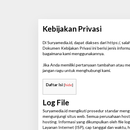
Kebijakan Privasi
Di Suryamedia.id, dapat diakses dari https:/, sal
|
S
Dokumen Kebijakan Privasi ini berisi jenis infor
E
bagaimana kami menggunakannya.
P
T
E
Jika Anda memiliki pertanyaan tambahan atau mem
M
jangan ragu untuk menghubungi kami.
B
E
R
9
Daftar Isi
[
hide
]
,
2
0
Log File
2
3
O
Suryamedia.id mengikuti prosedur standar menggu
L
mengunjungi situs web. Semua perusahaan hostin
E
H
hosting. Informasi yang dikumpulkan oleh file lo
A
Layanan Internet (ISP), cap tanggal dan waktu, ha
D