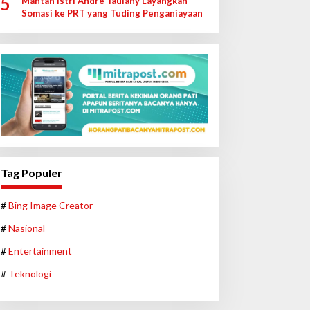
5
Mantan Istri Andre Taulany Layangkan
Somasi ke PRT yang Tuding Penganiayaan
Tag Populer
#
Bing Image Creator
#
Nasional
#
Entertainment
#
Teknologi