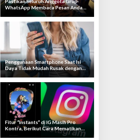
Pastikan Seluruh Anggota Grup
WhatsApp Membaca Pesan Anda
dengan Cara Ini!
Penggunaan Smartphone Saat Isi
Daya Tidak Mudah Rusak dengan
Teknologi Ini
Fitur “Instants” di IG Masih Pro
Kontra, Berikut Cara Mematikan
Fiturnya