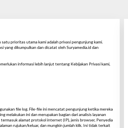
ah satu prioritas utama kami adalah privasi pengunjung kami.
masi yang dikumpulkan dan dicatat oleh Suryamedia.id dan
erlukan informasi lebih lanjut tentang Kebijakan Privasi kami,
nakan file log. File-file ini mencatat pengunjung ketika mereka
g melakukan ini dan merupakan bagian dari analisis layanan
g termasuk alamat protokol internet (IP), jenis browser, Penyedia
laman rujukan/keluar, dan mungkin jumlah klik. Ini tidak terkait