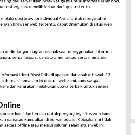
ing dari server iklan pihak ketiga ini untuk informasi lebih rinci.
a tentang cara memilih keluar dari opsi tertentu.
melalui opsi browser individual Anda. Untuk mengetahui
 dengan browser web tertentu, dapat ditemukan di situs web
hkan perlindungan bagi anak-anak saat menggunakan internet.
mati, berpartisipasi, dan/atau memantau serta memandu
nformasi Identifikasi Pribadi apa pun dari anak di bawah 13
informasi semacam ini di situs web kami, kami sangat
ami dan kami akan melakukan upaya terbaik untuk segera
.
Online
tas online kami dan berlaku untuk pengunjung situs web kami
n dan/atau kumpulkan di Suryamedia.id. Kebijakan ini tidak
secara offline atau melalui saluran selain situs web ini.