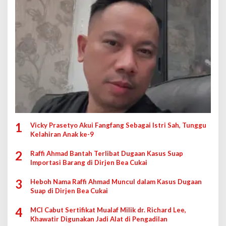
1
Vicky Prasetyo Akui Fangfang Sebagai Istri Sah, Tunggu
Kelahiran Anak ke-9
2
Raffi Ahmad Bantah Terlibat Dugaan Kasus Suap
Importasi Barang di Dirjen Bea Cukai
3
Heboh Nama Raffi Ahmad Muncul dalam Kasus Dugaan
Suap di Dirjen Bea Cukai
4
MCI Cabut Sertifikat Mualaf Milik dr. Richard Lee,
Khawatir Digunakan Jadi Alat di Pengadilan