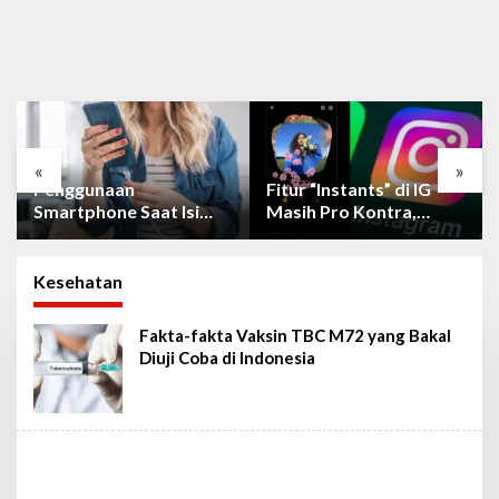
«
»
Penggunaan
Fitur “Instants” di IG
Smartphone Saat Isi
Masih Pro Kontra,
Daya Tidak Mudah
Berikut Cara
Rusak dengan Teknologi
Mematikan Fiturnya
Ini
Kesehatan
Fakta-fakta Vaksin TBC M72 yang Bakal
Diuji Coba di Indonesia