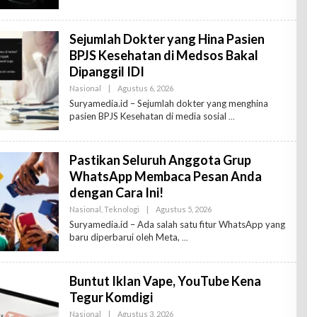
R
E
D
Sejumlah Dokter yang Hina Pasien
A
K
BPJS Kesehatan di Medsos Bakal
T
U
Dipanggil IDI
R
Nasional
|
Agustus 6, 2026
O
L
Suryamedia.id – Sejumlah dokter yang menghina
E
pasien BPJS Kesehatan di media sosial
H
R
E
D
Pastikan Seluruh Anggota Grup
A
K
WhatsApp Membaca Pesan Anda
T
U
dengan Cara Ini!
R
Nasional
,
Teknologi
|
Agustus 5, 2026
O
L
Suryamedia.id – Ada salah satu fitur WhatsApp yang
E
baru diperbarui oleh Meta,
H
R
E
D
Buntut Iklan Vape, YouTube Kena
A
K
Tegur Komdigi
T
U
Nasional
|
Agustus 3, 2026
O