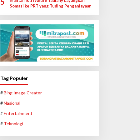
5
Mantan Istri Andre Taulany Layangkan
Somasi ke PRT yang Tuding Penganiayaan
Tag Populer
#
Bing Image Creator
#
Nasional
#
Entertainment
#
Teknologi