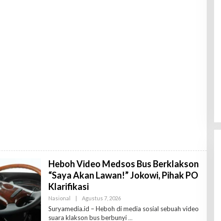
D
A
K
T
U
R
Heboh Video Medsos Bus Berklakson
“Saya Akan Lawan!” Jokowi, Pihak PO
Klarifikasi
Nasional
|
Agustus 7, 2026
O
L
Suryamedia.id – Heboh di media sosial sebuah video
E
suara klakson bus berbunyi
H