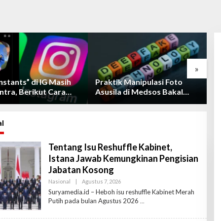
»
nstants” di IG Masih
Praktik Manipulasi Foto
P
tra, Berikut Cara
Asusila di Medsos Bakal
R
kan Fiturnya
Terancam Pidana
C
l
Tentang Isu Reshuffle Kabinet,
Istana Jawab Kemungkinan Pengisian
Jabatan Kosong
Nasional
|
Agustus 7, 2026
O
L
Suryamedia.id – Heboh isu reshuffle Kabinet Merah
E
Putih pada bulan Agustus 2026
H
R
E