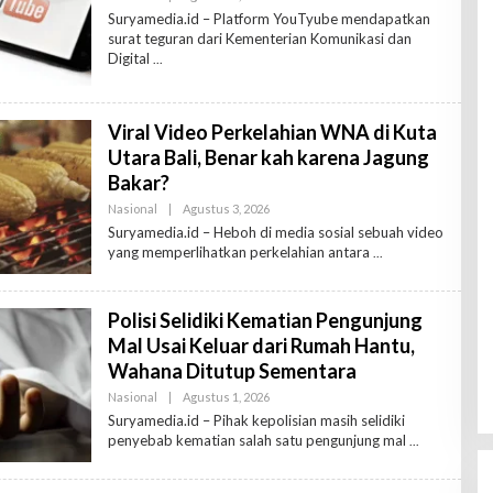
R
L
Suryamedia.id – Platform YouTyube mendapatkan
E
surat teguran dari Kementerian Komunikasi dan
H
Digital
R
E
D
A
K
Viral Video Perkelahian WNA di Kuta
T
U
Utara Bali, Benar kah karena Jagung
R
Bakar?
Nasional
|
Agustus 3, 2026
O
L
Suryamedia.id – Heboh di media sosial sebuah video
E
yang memperlihatkan perkelahian antara
H
R
E
D
Polisi Selidiki Kematian Pengunjung
A
K
Mal Usai Keluar dari Rumah Hantu,
T
U
Wahana Ditutup Sementara
R
Nasional
|
Agustus 1, 2026
O
L
Suryamedia.id – Pihak kepolisian masih selidiki
E
penyebab kematian salah satu pengunjung mal
H
R
E
D