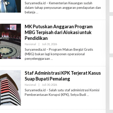
L
Suryamedia.id – Kementerian Keuangan sudah
E
dalam tahap penyusunan anggaran pendapatan dan
H
belanja
R
E
D
A
MK Putuskan Anggaran Program
K
T
MBG Terpisah dari Alokasi untuk
U
R
Pendidikan
Nasional
|
Juli 31, 2026
O
L
Suryamedia.id – Program Makan Bergizi Gratis
E
(MBG) bukan lagi komponen operasional
H
penyelenggaraan
R
E
D
A
Staf Administrasi KPK Terjerat Kasus
K
T
Suap Bupati Pemalang
U
R
Nasional
|
Juli 30, 2026
O
L
Suryamedia.id – Salah satu staf administrasi Komisi
E
Pemberantasan Korupsi (KPK), Setya Budi
H
R
E
D
A
K