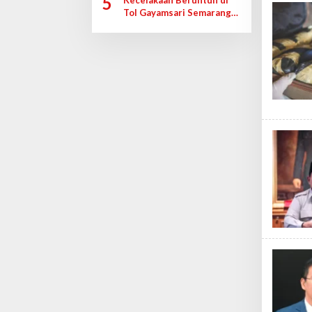
5
Tol Gayamsari Semarang
Diduga karena Rem Blong