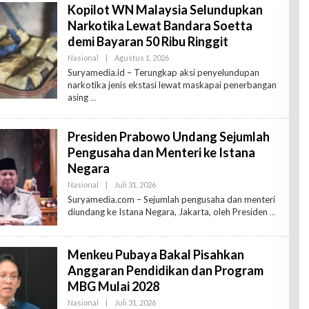
Kopilot WN Malaysia Selundupkan
A
K
Narkotika Lewat Bandara Soetta
T
U
demi Bayaran 50 Ribu Ringgit
R
Nasional
|
Agustus 1, 2026
O
L
Suryamedia.id – Terungkap aksi penyelundupan
E
narkotika jenis ekstasi lewat maskapai penerbangan
H
asing
R
E
D
A
Presiden Prabowo Undang Sejumlah
K
T
Pengusaha dan Menteri ke Istana
U
R
Negara
Nasional
|
Juli 31, 2026
O
L
Suryamedia.com – Sejumlah pengusaha dan menteri
E
diundang ke Istana Negara, Jakarta, oleh Presiden
H
R
E
D
Menkeu Pubaya Bakal Pisahkan
A
K
Anggaran Pendidikan dan Program
T
U
MBG Mulai 2028
R
Nasional
|
Juli 31, 2026
O