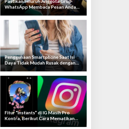
Pastikan Seluruh Anggota Grup
WhatsApp Membaca Pesan Anda
dengan Cara Ini!
Penggunaan Smartphone Saat Isi
Daya Tidak Mudah Rusak dengan
Teknologi Ini
Fitur “Instants” di IG Masih Pro
Kontra, Berikut Cara Mematikan
Fiturnya