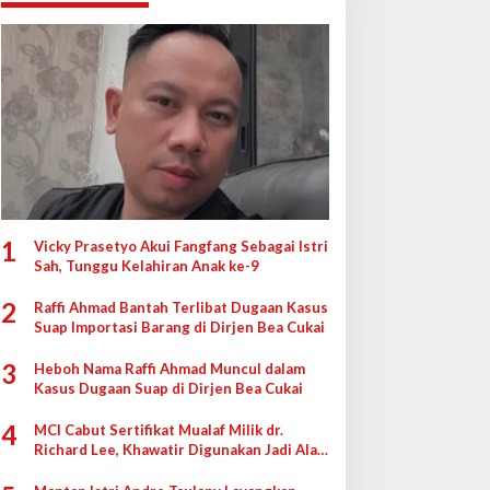
1
Vicky Prasetyo Akui Fangfang Sebagai Istri
Sah, Tunggu Kelahiran Anak ke-9
2
Raffi Ahmad Bantah Terlibat Dugaan Kasus
Suap Importasi Barang di Dirjen Bea Cukai
3
Heboh Nama Raffi Ahmad Muncul dalam
Kasus Dugaan Suap di Dirjen Bea Cukai
4
MCI Cabut Sertifikat Mualaf Milik dr.
Richard Lee, Khawatir Digunakan Jadi Alat
di Pengadilan