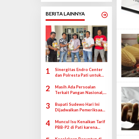
RIIZE
BERITA LAINNYA
1
Sinergitas Endro Center
dan Polresta Pati untuk
Ringankan Beban Korban
2
Banjir
Masih Ada Persoalan
Terkait Pangan Nasional,
DPRD Jateng: Ini Jadi PR
3
Bersama
Bupati Sudewo Hari Ini
Dijadwalkan Pemeriksaan
Kasus Dugaan Suap DJKA
4
Muncul Isu Kenaikan Tarif
PBB-P2 di Pati karena
Efisiensi, Istana: Itu
Anggapan Prematur
Kecelakaan Beruntun di