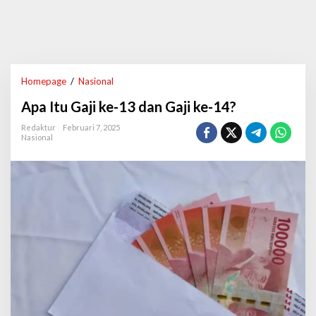
Homepage
/
Nasional
A
p
Apa Itu Gaji ke-13 dan Gaji ke-14?
a
I
Redaktur
Februari 7, 2025
t
Nasional
u
G
a
j
i
k
e
-
1
3
d
a
n
G