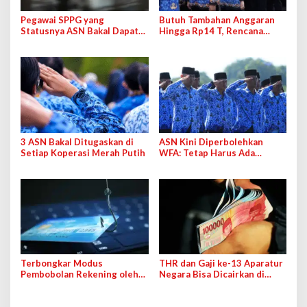
Pegawai SPPG yang
Butuh Tambahan Anggaran
Statusnya ASN Bakal Dapat
Hingga Rp14 T, Rencana
THR
Kenaikan Gaji PNS Tahun Ini
Belum Pasti
3 ASN Bakal Ditugaskan di
ASN Kini Diperbolehkan
Setiap Koperasi Merah Putih
WFA: Tetap Harus Ada
Pemantauan dan Evaluasi
Terbongkar Modus
THR dan Gaji ke-13 Aparatur
Pembobolan Rekening oleh
Negara Bisa Dicairkan di
Jaringan dari Kamboja,
Tanggal Berikut
Targetkan Pensiunan ASN