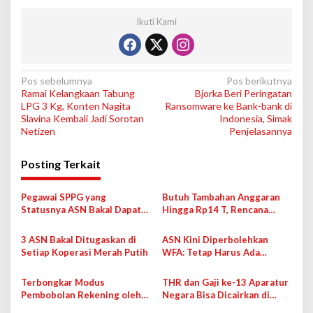
Ikuti Kami
N
Pos sebelumnya
Pos berikutnya
Ramai Kelangkaan Tabung
Bjorka Beri Peringatan
a
LPG 3 Kg, Konten Nagita
Ransomware ke Bank-bank di
v
Slavina Kembali Jadi Sorotan
Indonesia, Simak
Netizen
Penjelasannya
i
g
Posting Terkait
a
s
Pegawai SPPG yang
Butuh Tambahan Anggaran
Statusnya ASN Bakal Dapat
Hingga Rp14 T, Rencana
i
THR
Kenaikan Gaji PNS Tahun Ini
Belum Pasti
p
3 ASN Bakal Ditugaskan di
ASN Kini Diperbolehkan
Setiap Koperasi Merah Putih
WFA: Tetap Harus Ada
o
Pemantauan dan Evaluasi
s
Terbongkar Modus
THR dan Gaji ke-13 Aparatur
Pembobolan Rekening oleh
Negara Bisa Dicairkan di
Jaringan dari Kamboja,
Tanggal Berikut