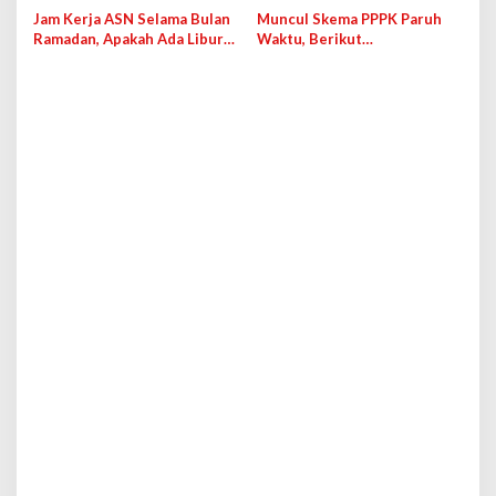
Targetkan Pensiunan ASN
Jam Kerja ASN Selama Bulan
Muncul Skema PPPK Paruh
Ramadan, Apakah Ada Libur
Waktu, Berikut
Awal Puasa?
Penjelasannya