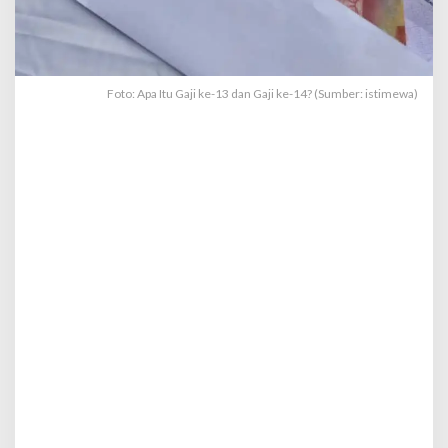
a
j
i
k
e
Foto: Apa Itu Gaji ke-13 dan Gaji ke-14? (Sumber: istimewa)
-
1
4
?