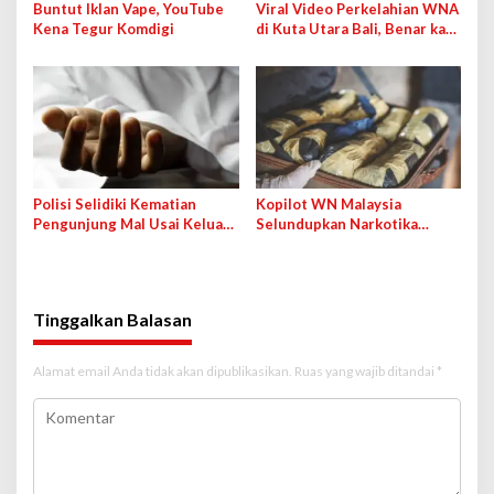
Buntut Iklan Vape, YouTube
Viral Video Perkelahian WNA
Kena Tegur Komdigi
di Kuta Utara Bali, Benar kah
karena Jagung Bakar?
Polisi Selidiki Kematian
Kopilot WN Malaysia
Pengunjung Mal Usai Keluar
Selundupkan Narkotika
dari Rumah Hantu, Wahana
Lewat Bandara Soetta demi
Ditutup Sementara
Bayaran 50 Ribu Ringgit
Tinggalkan Balasan
Alamat email Anda tidak akan dipublikasikan.
Ruas yang wajib ditandai
*