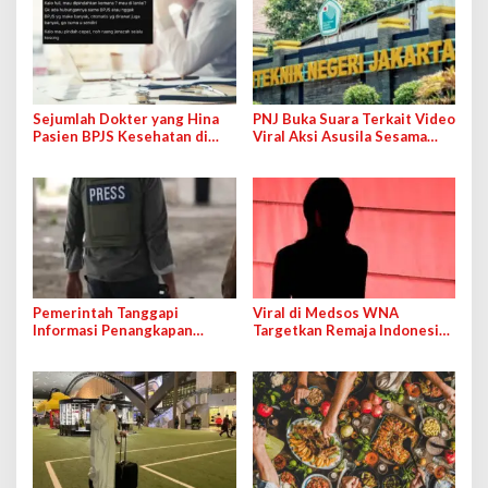
Sejumlah Dokter yang Hina
PNJ Buka Suara Terkait Video
Pasien BPJS Kesehatan di
Viral Aksi Asusila Sesama
Medsos Bakal Dipanggil IDI
Jenis di Lingkungan Kampus
Pemerintah Tanggapi
Viral di Medsos WNA
Informasi Penangkapan
Targetkan Remaja Indonesia
Jurnalis dan WNI di Tangan
untuk Prostitusi, Polisi Masih
Israel
Usut Kasus