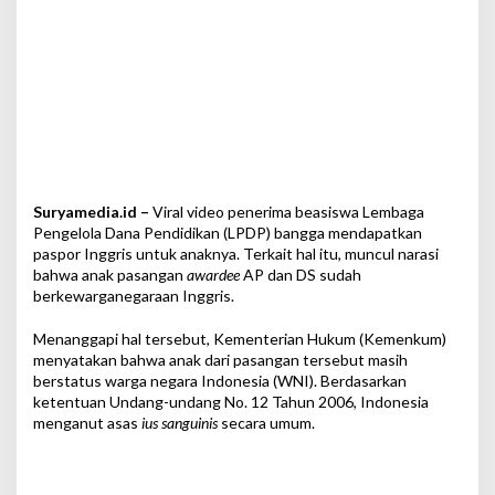
:
S
e
h
a
r
u
s
n
y
Suryamedia.id –
Viral video penerima beasiswa Lembaga
a
M
Pengelola Dana Pendidikan (LPDP) bangga mendapatkan
a
paspor Inggris untuk anaknya. Terkait hal itu, muncul narasi
s
bahwa anak pasangan
awardee
AP dan DS sudah
i
berkewarganegaraan Inggris.
h
W
Menanggapi hal tersebut, Kementerian Hukum (Kemenkum)
N
menyatakan bahwa anak dari pasangan tersebut masih
I
berstatus warga negara Indonesia (WNI). Berdasarkan
ketentuan Undang-undang No. 12 Tahun 2006, Indonesia
menganut asas
ius sanguinis
secara umum.