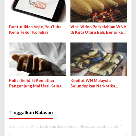
Buntut Iklan Vape, YouTube
Viral Video Perkelahian WNA
Kena Tegur Komdigi
di Kuta Utara Bali, Benar kah
karena Jagung Bakar?
Polisi Selidiki Kematian
Kopilot WN Malaysia
Pengunjung Mal Usai Keluar
Selundupkan Narkotika
dari Rumah Hantu, Wahana
Lewat Bandara Soetta demi
Ditutup Sementara
Bayaran 50 Ribu Ringgit
Tinggalkan Balasan
Alamat email Anda tidak akan dipublikasikan.
Ruas yang wajib ditandai
*