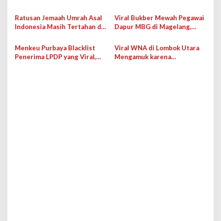
Jurnalis dan WNI di Tangan
untuk Prostitusi, Polisi Masih
o
Israel
Usut Kasus
Ratusan Jemaah Umrah Asal
Viral Bukber Mewah Pegawai
s
Indonesia Masih Tertahan di
Dapur MBG di Magelang,
Negara Transit
Pihak SPPG Beri Penjelasan
Menkeu Purbaya Blacklist
Viral WNA di Lombok Utara
Penerima LPDP yang Viral,
Mengamuk karena
Minta Dana Dikembalikan
Terganggu Speaker Tadarus