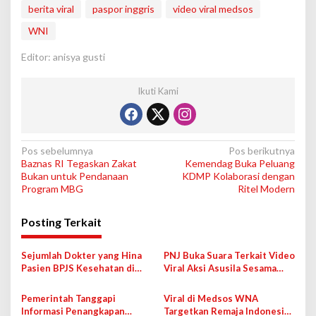
berita viral
paspor inggris
video viral medsos
WNI
Editor: anisya gusti
Ikuti Kami
N
Pos sebelumnya
Pos berikutnya
Baznas RI Tegaskan Zakat
Kemendag Buka Peluang
a
Bukan untuk Pendanaan
KDMP Kolaborasi dengan
v
Program MBG
Ritel Modern
i
Posting Terkait
g
a
Sejumlah Dokter yang Hina
PNJ Buka Suara Terkait Video
s
Pasien BPJS Kesehatan di
Viral Aksi Asusila Sesama
Medsos Bakal Dipanggil IDI
Jenis di Lingkungan Kampus
i
Pemerintah Tanggapi
Viral di Medsos WNA
p
Informasi Penangkapan
Targetkan Remaja Indonesia