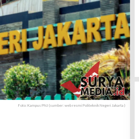
Foto: Kampus PNJ (sumber: web resmi Politeknik Negeri Jakarta )