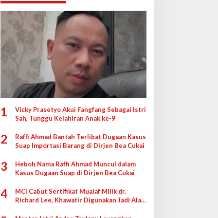
1
Vicky Prasetyo Akui Fangfang Sebagai Istri
Sah, Tunggu Kelahiran Anak ke-9
2
Raffi Ahmad Bantah Terlibat Dugaan Kasus
Suap Importasi Barang di Dirjen Bea Cukai
3
Heboh Nama Raffi Ahmad Muncul dalam
Kasus Dugaan Suap di Dirjen Bea Cukai
4
MCI Cabut Sertifikat Mualaf Milik dr.
Richard Lee, Khawatir Digunakan Jadi Alat
di Pengadilan