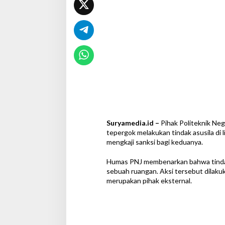
a
J
e
n
i
s
d
i
L
i
n
g
k
u
Suryamedia.id –
Pihak Politeknik Nege
n
tepergok melakukan tindak asusila di 
g
mengkaji sanksi bagi keduanya.
a
n
Humas PNJ membenarkan bahwa tindak a
K
sebuah ruangan. Aksi tersebut dilak
a
merupakan pihak eksternal.
m
p
u
s