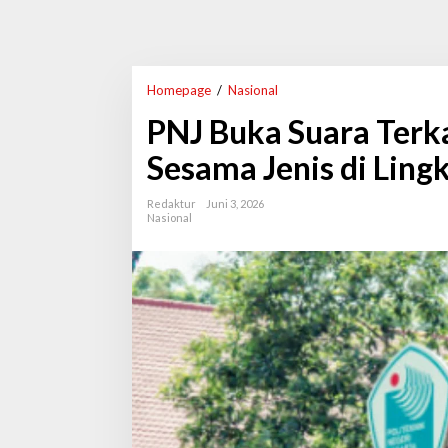
Homepage
/
Nasional
P
N
PNJ Buka Suara Terka
J
B
Sesama Jenis di Lin
u
k
a
Redaktur
Juni 3, 2026
S
Nasional
u
a
r
a
T
e
r
k
a
i
t
V