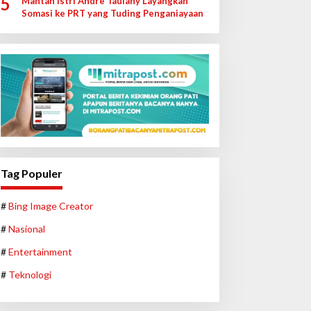
5
Mantan Istri Andre Taulany Layangkan
Somasi ke PRT yang Tuding Penganiayaan
Tag Populer
#
Bing Image Creator
#
Nasional
#
Entertainment
#
Teknologi