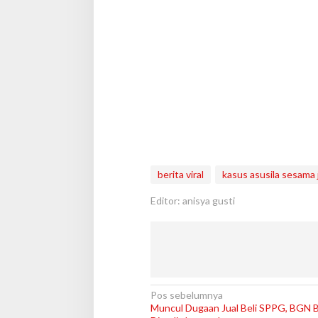
berita viral
kasus asusila sesama 
Editor: anisya gusti
N
Pos sebelumnya
Muncul Dugaan Jual Beli SPPG, BGN B