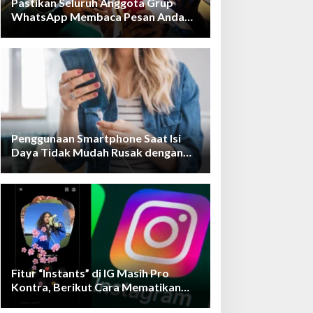
Pastikan Seluruh Anggota Grup
WhatsApp Membaca Pesan Anda
dengan Cara Ini!
Penggunaan Smartphone Saat Isi
Daya Tidak Mudah Rusak dengan
Teknologi Ini
Fitur “Instants” di IG Masih Pro
Kontra, Berikut Cara Mematikan
Fiturnya