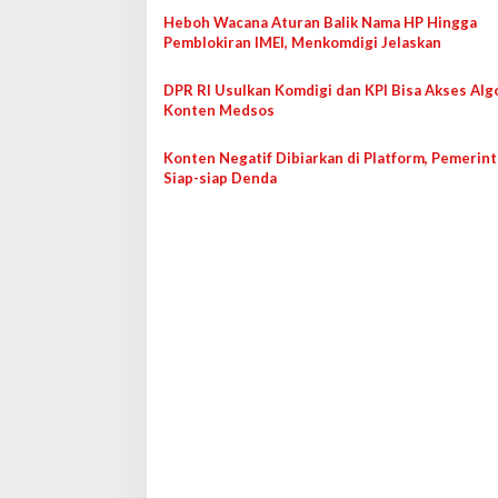
a
Heboh Wacana Aturan Balik Nama HP Hingga
s
Pemblokiran IMEI, Menkomdigi Jelaskan
i
DPR RI Usulkan Komdigi dan KPI Bisa Akses Alg
p
Konten Medsos
o
Konten Negatif Dibiarkan di Platform, Pemerint
s
Siap-siap Denda