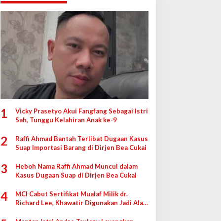
1
Vicky Prasetyo Akui Fangfang Sebagai Istri
Sah, Tunggu Kelahiran Anak ke-9
2
Raffi Ahmad Bantah Terlibat Dugaan Kasus
Suap Importasi Barang di Dirjen Bea Cukai
3
Heboh Nama Raffi Ahmad Muncul dalam
Kasus Dugaan Suap di Dirjen Bea Cukai
4
MCI Cabut Sertifikat Mualaf Milik dr.
Richard Lee, Khawatir Digunakan Jadi Alat
di Pengadilan