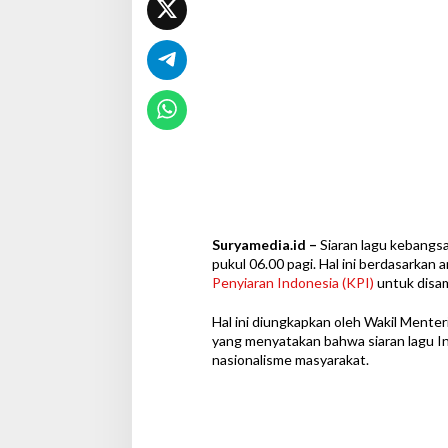
t
i
a
p
P
a
g
i
Suryamedia.id –
Siaran lagu kebangs
pukul 06.00 pagi. Hal ini berdasarkan
Penyiaran Indonesia (KPI)
untuk disam
Hal ini diungkapkan oleh Wakil Mente
yang menyatakan bahwa siaran lagu I
nasionalisme masyarakat.