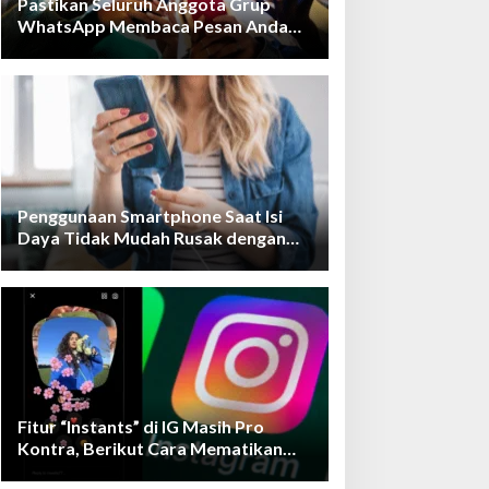
Pastikan Seluruh Anggota Grup
WhatsApp Membaca Pesan Anda
dengan Cara Ini!
Penggunaan Smartphone Saat Isi
Daya Tidak Mudah Rusak dengan
Teknologi Ini
Fitur “Instants” di IG Masih Pro
Kontra, Berikut Cara Mematikan
Fiturnya