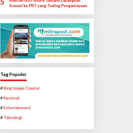
5
Mantan Istri Andre Taulany Layangkan
Somasi ke PRT yang Tuding Penganiayaan
Tag Populer
#
Bing Image Creator
#
Nasional
#
Entertainment
#
Teknologi