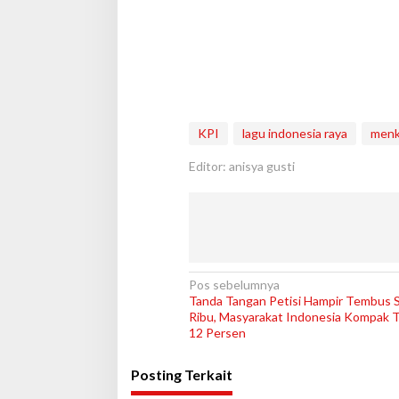
KPI
lagu indonesia raya
menk
Editor: anisya gusti
N
Pos sebelumnya
Tanda Tangan Petisi Hampir Tembus 
a
Ribu, Masyarakat Indonesia Kompak 
v
12 Persen
i
Posting Terkait
g