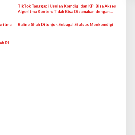
TikTok Tanggapi Usulan Komdigi dan KPI Bisa Akses
Algoritma Konten: Tidak Bisa Disamakan dengan
Lembaga Penyiaran
oritma
Raline Shah Ditunjuk Sebagai Stafsus Menkomdigi
ah RI