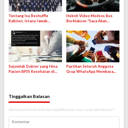
Tentang Isu Reshuffle
Heboh Video Medsos Bus
Kabinet, Istana Jawab
Berklakson “Saya Akan
Kemungkinan Pengisian
Lawan!” Jokowi, Pihak PO
Jabatan Kosong
Klarifikasi
Sejumlah Dokter yang Hina
Pastikan Seluruh Anggota
Pasien BPJS Kesehatan di
Grup WhatsApp Membaca
Medsos Bakal Dipanggil IDI
Pesan Anda dengan Cara Ini!
Tinggalkan Balasan
Alamat email Anda tidak akan dipublikasikan.
Ruas yang wajib ditandai
*