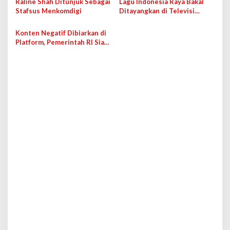
Raline Shah Ditunjuk Sebagai
Lagu Indonesia Raya Bakal
s
Stafsus Menkomdigi
Ditayangkan di Televisi
Setiap Pagi
i
Konten Negatif Dibiarkan di
p
Platform, Pemerintah RI Siap-
siap Denda
o
s