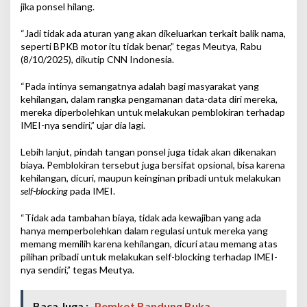
jika ponsel hilang.
“Jadi tidak ada aturan yang akan dikeluarkan terkait balik nama,
seperti BPKB motor itu tidak benar,” tegas Meutya, Rabu
(8/10/2025), dikutip CNN Indonesia.
“Pada intinya semangatnya adalah bagi masyarakat yang
kehilangan, dalam rangka pengamanan data-data diri mereka,
mereka diperbolehkan untuk melakukan pemblokiran terhadap
IMEI-nya sendiri,” ujar dia lagi.
Lebih lanjut, pindah tangan ponsel juga tidak akan dikenakan
biaya. Pemblokiran tersebut juga bersifat opsional, bisa karena
kehilangan, dicuri, maupun keinginan pribadi untuk melakukan
self-blocking
pada IMEI.
“Tidak ada tambahan biaya, tidak ada kewajiban yang ada
hanya memperbolehkan dalam regulasi untuk mereka yang
memang memilih karena kehilangan, dicuri atau memang atas
pilihan pribadi untuk melakukan self-blocking terhadap IMEI-
nya sendiri,” tegas Meutya.
Baca Juga :
Pemkot Bandung Buka