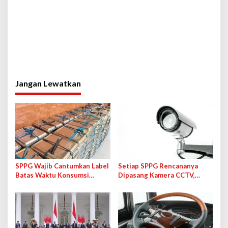
Jangan Lewatkan
SPPG Wajib Cantumkan Label
Setiap SPPG Rencananya
Batas Waktu Konsumsi
Dipasang Kamera CCTV,
Maksimal 4 Jam di Ompreng
Bakal Langsung Terhubung
MBG
ke BGN