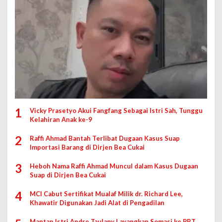
1
Vicky Prasetyo Akui Fangfang Sebagai Istri Sah, Tunggu
Kelahiran Anak ke-9
2
Raffi Ahmad Bantah Terlibat Dugaan Kasus Suap
Importasi Barang di Dirjen Bea Cukai
3
Heboh Nama Raffi Ahmad Muncul dalam Kasus Dugaan
Suap di Dirjen Bea Cukai
4
MCI Cabut Sertifikat Mualaf Milik dr. Richard Lee,
Khawatir Digunakan Jadi Alat di Pengadilan
Mantan Istri Andre Taulany Layangkan Somasi ke PRT