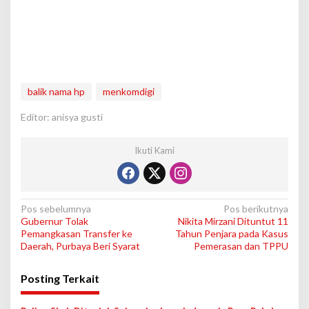
balik nama hp
menkomdigi
Editor: anisya gusti
Ikuti Kami
N
Pos sebelumnya
Pos berikutnya
Gubernur Tolak
Nikita Mirzani Dituntut 11
a
Pemangkasan Transfer ke
Tahun Penjara pada Kasus
v
Daerah, Purbaya Beri Syarat
Pemerasan dan TPPU
i
Posting Terkait
g
a