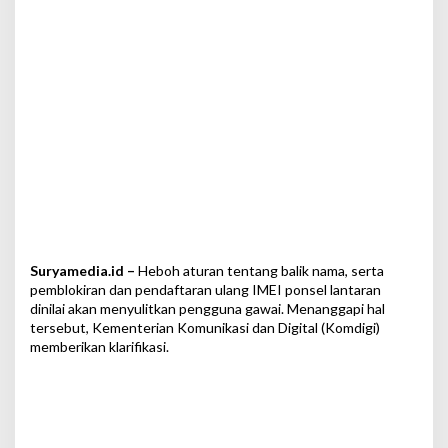
n
I
M
E
I
,
M
e
n
k
o
m
d
i
g
Suryamedia.id –
Heboh aturan tentang balik nama, serta
i
pemblokiran dan pendaftaran ulang IMEI ponsel lantaran
J
dinilai akan menyulitkan pengguna gawai. Menanggapi hal
e
tersebut, Kementerian Komunikasi dan Digital (Komdigi)
l
memberikan klarifikasi.
a
s
k
a
n