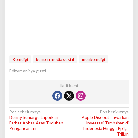
Komdigi
konten media sosial
menkomdigi
Editor: anisya gusti
Ikuti Kami
N
Pos sebelumnya
Pos berikutnya
Denny Sumargo Laporkan
Apple Disebut Tawarkan
a
Farhat Abbas Atas Tuduhan
Investasi Tambahan di
v
Pengancaman
Indonesia Hingga Rp1,5
Triliun