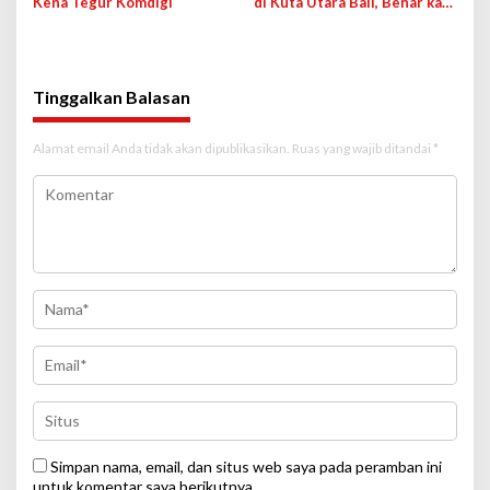
Kena Tegur Komdigi
di Kuta Utara Bali, Benar kah
karena Jagung Bakar?
Tinggalkan Balasan
Alamat email Anda tidak akan dipublikasikan.
Ruas yang wajib ditandai
*
Simpan nama, email, dan situs web saya pada peramban ini
untuk komentar saya berikutnya.