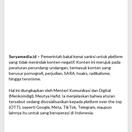
I
S
i
a
p
-
s
i
a
p
Suryamedia.id –
Pemerintah bakal kenai sanksi untuk
platform
D
e
yang tidak menindak konten negatif. Konten ini merujuk pada
n
peraturan perundang-undangan, termasuk konten yang
d
berusur pornografi, perjudian, SARA, hoaks, radikalisme,
a
hingga terorisme.
Hal ini diungkapkan oleh Menteri Komunikasi dan Digital
(Menkomdigi), Meutya Hafid. Ia menjelaskan bahwa aturan
tersebut sedang disosialisasikan kepada
platform
over the top
(OTT), seperti Google, Meta, TikTok, Telegram, maupun
lainnya itu untuk yang beroperasi di Indonesia.