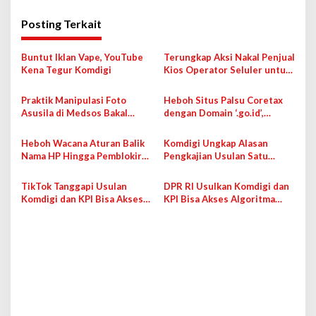
i
g
Posting Terkait
a
s
Buntut Iklan Vape, YouTube
Terungkap Aksi Nakal Penjual
Kena Tegur Komdigi
Kios Operator Seluler untuk
i
Registrasi Kartu SIM
p
Praktik Manipulasi Foto
Heboh Situs Palsu Coretax
Asusila di Medsos Bakal
dengan Domain ‘.go.id’,
o
Terancam Pidana
Komdigi Klarifikasi
s
Heboh Wacana Aturan Balik
Komdigi Ungkap Alasan
Nama HP Hingga Pemblokiran
Pengkajian Usulan Satu
IMEI, Menkomdigi Jelaskan
Orang Satu Akun Media
Sosial
TikTok Tanggapi Usulan
DPR RI Usulkan Komdigi dan
Komdigi dan KPI Bisa Akses
KPI Bisa Akses Algoritma
Algoritma Konten: Tidak Bisa
Konten Medsos
Disamakan dengan Lembaga
Penyiaran