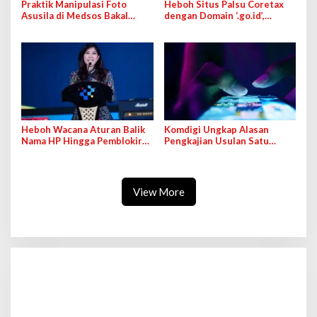
Praktik Manipulasi Foto
Heboh Situs Palsu Coretax
Asusila di Medsos Bakal
dengan Domain ‘.go.id’,
Terancam Pidana
Komdigi Klarifikasi
Heboh Wacana Aturan Balik
Komdigi Ungkap Alasan
Nama HP Hingga Pemblokiran
Pengkajian Usulan Satu
IMEI, Menkomdigi Jelaskan
Orang Satu Akun Media
Sosial
View More