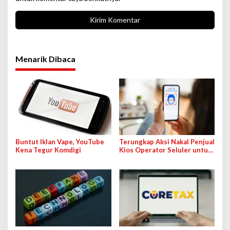
Menarik Dibaca
Buntut Iklan Vape, YouTube
Terungkap Aksi Nakal Penjual
Kena Tegur Komdigi
Kios Operator Seluler untuk
Registrasi Kartu SIM