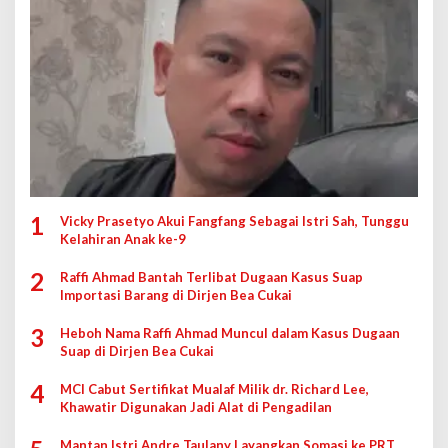
1
Vicky Prasetyo Akui Fangfang Sebagai Istri Sah, Tunggu
Kelahiran Anak ke-9
2
Raffi Ahmad Bantah Terlibat Dugaan Kasus Suap
Importasi Barang di Dirjen Bea Cukai
3
Heboh Nama Raffi Ahmad Muncul dalam Kasus Dugaan
Suap di Dirjen Bea Cukai
4
MCI Cabut Sertifikat Mualaf Milik dr. Richard Lee,
Khawatir Digunakan Jadi Alat di Pengadilan
Mantan Istri Andre Taulany Layangkan Somasi ke PRT