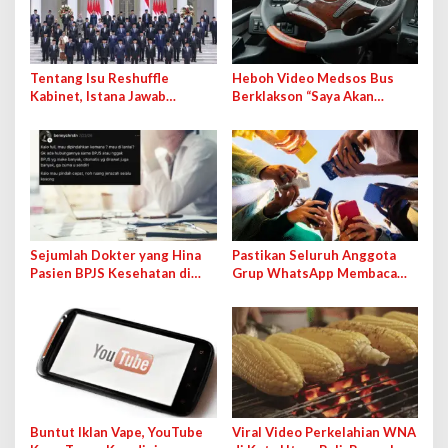
Tentang Isu Reshuffle
Heboh Video Medsos Bus
Kabinet, Istana Jawab
Berklakson “Saya Akan
Kemungkinan Pengisian
Lawan!” Jokowi, Pihak PO
Jabatan Kosong
Klarifikasi
Sejumlah Dokter yang Hina
Pastikan Seluruh Anggota
Pasien BPJS Kesehatan di
Grup WhatsApp Membaca
Medsos Bakal Dipanggil IDI
Pesan Anda dengan Cara Ini!
Buntut Iklan Vape, YouTube
Viral Video Perkelahian WNA