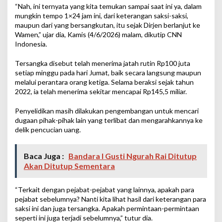
“Nah, ini ternyata yang kita temukan sampai saat ini ya, dalam
mungkin tempo 1×24 jam ini, dari keterangan saksi-saksi,
maupun dari yang bersangkutan, itu sejak Dirjen berlanjut ke
Wamen,” ujar dia, Kamis (4/6/2026) malam, dikutip CNN
Indonesia.
Tersangka disebut telah menerima jatah rutin Rp100 juta
setiap minggu pada hari Jumat, baik secara langsung maupun
melalui perantara orang ketiga. Selama beraksi sejak tahun
2022, ia telah menerima sekitar mencapai Rp145,5 miliar.
Penyelidikan masih dilakukan pengembangan untuk mencari
dugaan pihak-pihak lain yang terlibat dan mengarahkannya ke
delik pencucian uang.
Baca Juga :
Bandara I Gusti Ngurah Rai Ditutup
Akan Ditutup Sementara
“Terkait dengan pejabat-pejabat yang lainnya, apakah para
pejabat sebelumnya? Nanti kita lihat hasil dari keterangan para
saksi ini dan juga tersangka. Apakah permintaan-permintaan
seperti ini juga terjadi sebelumnya,” tutur dia.