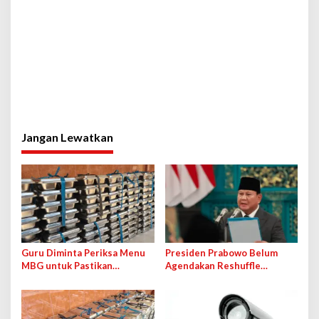
Jangan Lewatkan
Guru Diminta Periksa Menu
Presiden Prabowo Belum
MBG untuk Pastikan
Agendakan Reshuffle
Makanan Layak Dikonsumsi
Kabinet, 2 Jabatan Wamen
Siswa
Kosong