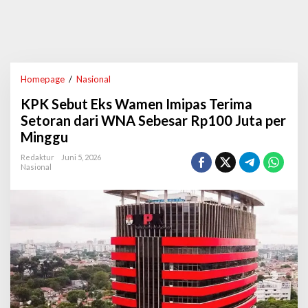
Homepage
/
Nasional
K
P
KPK Sebut Eks Wamen Imipas Terima
K
S
Setoran dari WNA Sebesar Rp100 Juta per
e
Minggu
b
u
Redaktur
Juni 5, 2026
t
Nasional
E
k
s
W
a
m
e
n
I
m
i