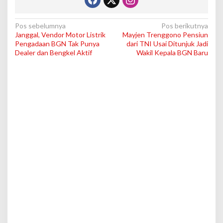
N
Pos sebelumnya
Pos berikutnya
Janggal, Vendor Motor Listrik
Mayjen Trenggono Pensiun
a
Pengadaan BGN Tak Punya
dari TNI Usai Ditunjuk Jadi
v
Dealer dan Bengkel Aktif
Wakil Kepala BGN Baru
i
g
a
s
i
p
o
s