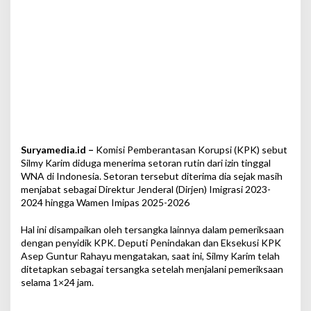
b
e
s
a
r
R
p
1
0
0
J
u
Suryamedia.id –
Komisi Pemberantasan Korupsi (KPK) sebut
t
Silmy Karim diduga menerima setoran rutin dari izin tinggal
a
WNA di Indonesia. Setoran tersebut diterima dia sejak masih
p
menjabat sebagai Direktur Jenderal (Dirjen) Imigrasi 2023-
e
2024 hingga Wamen Imipas 2025-2026
r
M
Hal ini disampaikan oleh tersangka lainnya dalam pemeriksaan
i
dengan penyidik KPK. Deputi Penindakan dan Eksekusi KPK
n
Asep Guntur Rahayu mengatakan, saat ini, Silmy Karim telah
g
ditetapkan sebagai tersangka setelah menjalani pemeriksaan
g
selama 1×24 jam.
u