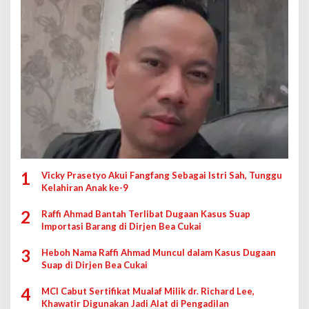
1
Vicky Prasetyo Akui Fangfang Sebagai Istri Sah, Tunggu
Kelahiran Anak ke-9
2
Raffi Ahmad Bantah Terlibat Dugaan Kasus Suap
Importasi Barang di Dirjen Bea Cukai
3
Heboh Nama Raffi Ahmad Muncul dalam Kasus Dugaan
Suap di Dirjen Bea Cukai
4
MCI Cabut Sertifikat Mualaf Milik dr. Richard Lee,
Khawatir Digunakan Jadi Alat di Pengadilan