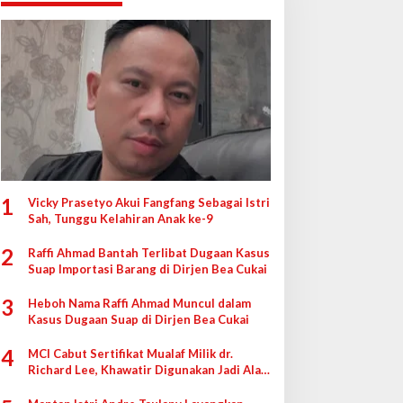
1
Vicky Prasetyo Akui Fangfang Sebagai Istri
Sah, Tunggu Kelahiran Anak ke-9
2
Raffi Ahmad Bantah Terlibat Dugaan Kasus
Suap Importasi Barang di Dirjen Bea Cukai
3
Heboh Nama Raffi Ahmad Muncul dalam
Kasus Dugaan Suap di Dirjen Bea Cukai
4
MCI Cabut Sertifikat Mualaf Milik dr.
Richard Lee, Khawatir Digunakan Jadi Alat
di Pengadilan