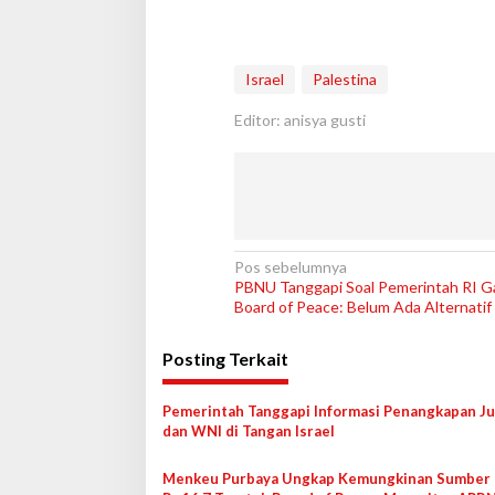
Israel
Palestina
Editor: anisya gusti
N
Pos sebelumnya
PBNU Tanggapi Soal Pemerintah RI 
a
Board of Peace: Belum Ada Alternatif 
v
Posting Terkait
i
g
Pemerintah Tanggapi Informasi Penangkapan Ju
a
dan WNI di Tangan Israel
s
Menkeu Purbaya Ungkap Kemungkinan Sumber 
i