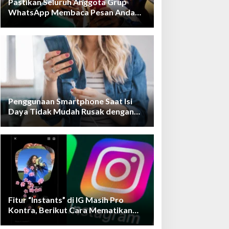
Pastikan Seluruh Anggota Grup
WhatsApp Membaca Pesan Anda
dengan Cara Ini!
Penggunaan Smartphone Saat Isi
Daya Tidak Mudah Rusak dengan
Teknologi Ini
Fitur “Instants” di IG Masih Pro
Kontra, Berikut Cara Mematikan
Fiturnya