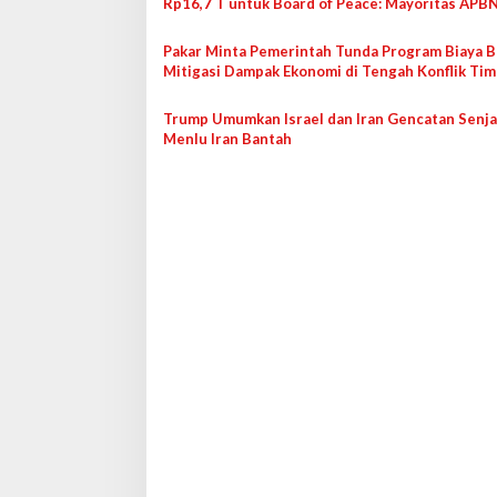
Rp16,7 T untuk Board of Peace: Mayoritas APB
p
o
Pakar Minta Pemerintah Tunda Program Biaya B
Mitigasi Dampak Ekonomi di Tengah Konflik Tim
s
Tengah
Trump Umumkan Israel dan Iran Gencatan Senja
Menlu Iran Bantah