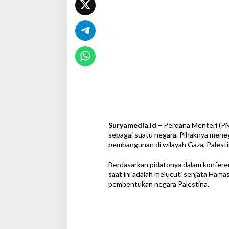
a
g
a
i
N
e
g
a
r
a
Suryamedia.id –
Perdana Menteri (PM
sebagai suatu negara. Pihaknya mene
pembangunan di wilayah Gaza, Palesti
Berdasarkan pidatonya dalam konferen
saat ini adalah melucuti senjata Hama
pembentukan negara Palestina.