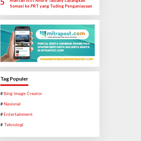
5
Mantan Istri Andre Taulany Layangkan
Somasi ke PRT yang Tuding Penganiayaan
Tag Populer
#
Bing Image Creator
#
Nasional
#
Entertainment
#
Teknologi