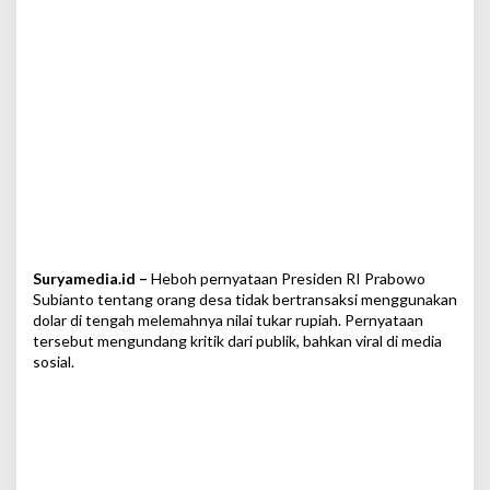
a
i
D
o
l
a
r
,
P
u
r
b
a
y
Suryamedia.id –
Heboh pernyataan Presiden RI Prabowo
a
Subianto tentang orang desa tidak bertransaksi menggunakan
:
dolar di tengah melemahnya nilai tukar rupiah. Pernyataan
U
tersebut mengundang kritik dari publik, bahkan viral di media
n
sosial.
t
u
k
M
e
n
g