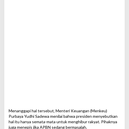
h
i
b
u
r
R
a
k
y
a
t
Menanggapi hal tersebut, Menteri Keuangan (Menkeu)
Purbaya Yudhi Sadewa menilai bahwa presiden menyebutkan
hal itu hanya semata-mata untuk menghibur rakyat. Pihaknya
juga menepis jika APBN sedang bermasalah.