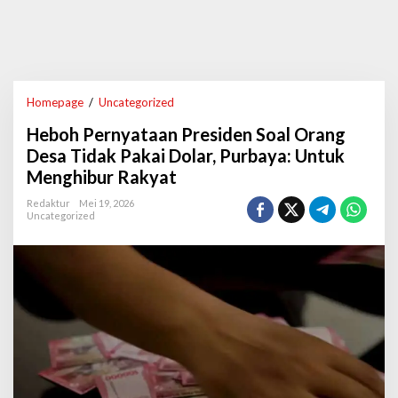
Homepage
/
Uncategorized
H
e
Heboh Pernyataan Presiden Soal Orang
b
o
Desa Tidak Pakai Dolar, Purbaya: Untuk
h
Menghibur Rakyat
P
e
Redaktur
Mei 19, 2026
r
Uncategorized
n
y
a
t
a
a
n
P
r
e
s