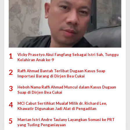
1
Vicky Prasetyo Akui Fangfang Sebagai Istri Sah, Tunggu
Kelahiran Anak ke-9
2
Raffi Ahmad Bantah Terlibat Dugaan Kasus Suap
Importasi Barang di Dirjen Bea Cukai
3
Heboh Nama Raffi Ahmad Muncul dalam Kasus Dugaan
Suap di Dirjen Bea Cukai
4
MCI Cabut Sertifikat Mualaf Milik dr. Richard Lee,
Khawatir Digunakan Jadi Alat di Pengadilan
5
Mantan Istri Andre Taulany Layangkan Somasi ke PRT
yang Tuding Penganiayaan