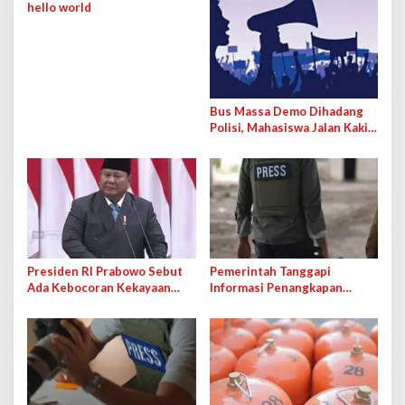
hello world
Bus Massa Demo Dihadang
Polisi, Mahasiswa Jalan Kaki
ke Bundaran HI
Presiden RI Prabowo Sebut
Pemerintah Tanggapi
Ada Kebocoran Kekayaan
Informasi Penangkapan
Negara Selama 22 Tahun
Jurnalis dan WNI di Tangan
Terakhir
Israel