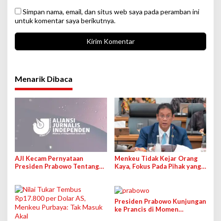
Simpan nama, email, dan situs web saya pada peramban ini
untuk komentar saya berikutnya.
Menarik Dibaca
AJI Kecam Pernyataan
Menkeu Tidak Kejar Orang
Presiden Prabowo Tentang
Kaya, Fokus Pada Pihak yang
Jurnalis Wujud “Londo Ireng”
Belum Bayar Pajak
Presiden Prabowo Kunjungan
ke Prancis di Momen
Iduladha