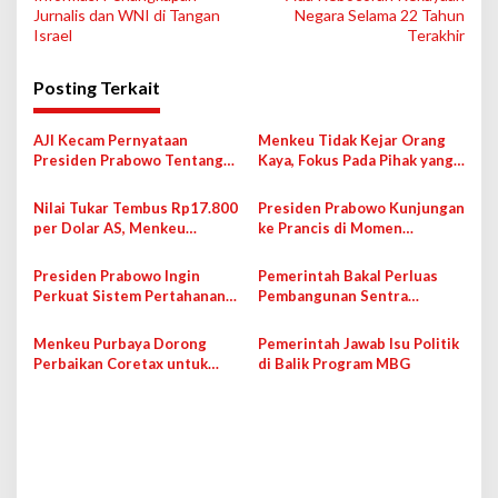
v
Jurnalis dan WNI di Tangan
Negara Selama 22 Tahun
Israel
Terakhir
i
g
Posting Terkait
a
s
AJI Kecam Pernyataan
Menkeu Tidak Kejar Orang
Presiden Prabowo Tentang
Kaya, Fokus Pada Pihak yang
i
Jurnalis Wujud “Londo Ireng”
Belum Bayar Pajak
p
Nilai Tukar Tembus Rp17.800
Presiden Prabowo Kunjungan
per Dolar AS, Menkeu
ke Prancis di Momen
o
Purbaya: Tak Masuk Akal
Iduladha
s
Presiden Prabowo Ingin
Pemerintah Bakal Perluas
Perkuat Sistem Pertahanan
Pembangunan Sentra
Indonesia
Budidaya Perikanan Demi
Buka Peluang Ekspor
Menkeu Purbaya Dorong
Pemerintah Jawab Isu Politik
Perbaikan Coretax untuk
di Balik Program MBG
Tingkatkan Penerimaan Pajak