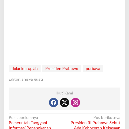
dolar ke rupiah
Presiden Prabowo
purbaya
Editor: anisya gusti
Ikuti Kami
N
Pos sebelumnya
Pos berikutnya
Pemerintah Tanggapi
Presiden RI Prabowo Sebut
a
Informasi Penangkapan
Ada Kebocoran Kekayaan