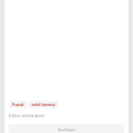
Pupuk
selat hormuz
Editor: anisya gusti
Ikuti Kami