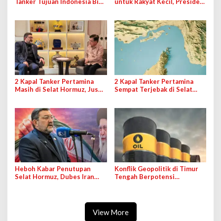
Tanker Tujuan Indonesia Bisa
untuk Rakyat Kecil, Presiden
Lewat Selat Hormuz,
Prabowo: Orang Kaya Bayar
Kementerian ESDM Tanggapi
Mahal
2 Kapal Tanker Pertamina
2 Kapal Tanker Pertamina
Masih di Selat Hormuz, Jusuf
Sempat Terjebak di Selat
Kalla: Pemerintah Harus
Hormuz
Lebih Aktif
Heboh Kabar Penutupan
Konflik Geopolitik di Timur
Selat Hormuz, Dubes Iran
Tengah Berpotensi
Tegaskan Jalur Tetap
Pengaruhi Harga BBM,
Terbuka dengan Pengamanan
Pertamina Jelaskan Masih
Pantau Perang
View More