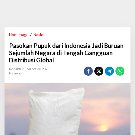
Homepage
/
Nasional
P
a
Pasokan Pupuk dari Indonesia Jadi Buruan
s
o
Sejumlah Negara di Tengah Gangguan
k
Distribusi Global
a
n
Redaktur
Maret 30, 2026
P
Nasional
u
p
u
k
d
a
r
i
I
n
d