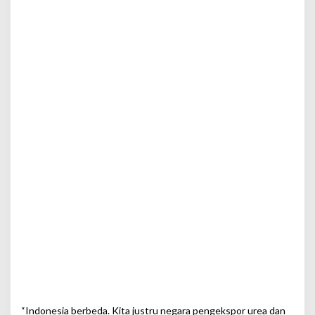
r
i
b
u
s
i
G
l
o
b
a
l
“Indonesia berbeda. Kita justru negara pengekspor urea dan