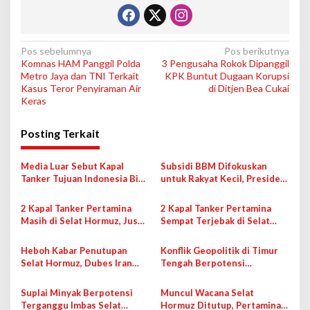
N
Pos sebelumnya
Pos berikutnya
Komnas HAM Panggil Polda
3 Pengusaha Rokok Dipanggil
a
Metro Jaya dan TNI Terkait
KPK Buntut Dugaan Korupsi
v
Kasus Teror Penyiraman Air
di Ditjen Bea Cukai
Keras
i
g
Posting Terkait
a
s
Media Luar Sebut Kapal
Subsidi BBM Difokuskan
Tanker Tujuan Indonesia Bisa
untuk Rakyat Kecil, Presiden
i
Lewat Selat Hormuz,
Prabowo: Orang Kaya Bayar
Kementerian ESDM Tanggapi
Mahal
p
2 Kapal Tanker Pertamina
2 Kapal Tanker Pertamina
Masih di Selat Hormuz, Jusuf
Sempat Terjebak di Selat
o
Kalla: Pemerintah Harus
Hormuz
s
Lebih Aktif
Heboh Kabar Penutupan
Konflik Geopolitik di Timur
Selat Hormuz, Dubes Iran
Tengah Berpotensi
Tegaskan Jalur Tetap
Pengaruhi Harga BBM,
Terbuka dengan Pengamanan
Pertamina Jelaskan Masih
Suplai Minyak Berpotensi
Muncul Wacana Selat
Pantau Perang
Terganggu Imbas Selat
Hormuz Ditutup, Pertamina