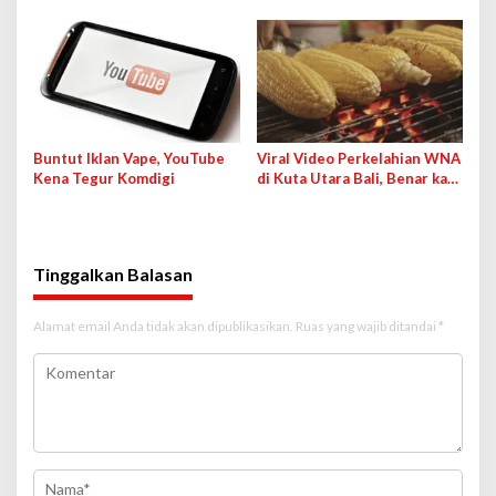
Medsos Bakal Dipanggil IDI
Pesan Anda dengan Cara Ini!
Buntut Iklan Vape, YouTube
Viral Video Perkelahian WNA
Kena Tegur Komdigi
di Kuta Utara Bali, Benar kah
karena Jagung Bakar?
Tinggalkan Balasan
Alamat email Anda tidak akan dipublikasikan.
Ruas yang wajib ditandai
*