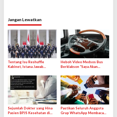
Jangan Lewatkan
Tentang Isu Reshuffle
Heboh Video Medsos Bus
Kabinet, Istana Jawab
Berklakson “Saya Akan
Kemungkinan Pengisian
Lawan!” Jokowi, Pihak PO
Jabatan Kosong
Klarifikasi
Sejumlah Dokter yang Hina
Pastikan Seluruh Anggota
Pasien BPJS Kesehatan di
Grup WhatsApp Membaca