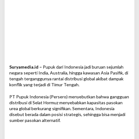
e
g
a
r
a
d
i
T
e
n
g
a
Suryamedia.id –
Pupuk dari Indonesia jadi buruan sejumlah
h
negara seperti India, Australia, hingga kawasan Asia Pasifik, di
G
tengah terganggunya rantai distribusi global akibat dampak
a
konflik yang terjadi di Timur Tengah.
n
g
PT Pupuk Indonesia (Persero) menyebutkan bahwa gangguan
g
distribusi di Selat Hormuz menyebabkan kapasitas pasokan
u
urea global berkurang signifikan. Sementara, Indonesia
a
disebut berada dalam posisi strategis, sehingga bisa menjadi
n
sumber pasokan alternatif.
D
i
s
t