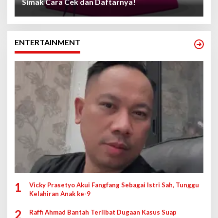
Simak Cara Cek dan Daftarnya!
ENTERTAINMENT
1
Vicky Prasetyo Akui Fangfang Sebagai Istri Sah, Tunggu
Kelahiran Anak ke-9
2
Raffi Ahmad Bantah Terlibat Dugaan Kasus Suap