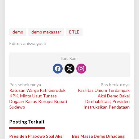
demo
demo makassar
ETLE
Editor: anisya gusti
Ikuti Kami
N
Pos sebelumnya
Pos berikutnya
Ratusan Warga Pati Geruduk
Fasilitas Umum Terdampak
a
KPK, Minta Usut Tuntas
Aksi Demo Bakal
v
Dugaan Kasus Korupsi Bupati
Direhabilitasi, Presiden
Sudewo
Instruksikan Pendataan
i
g
Posting Terkait
a
s
Presiden Prabowo Soal Aksi
Bus Massa Demo Dihadang