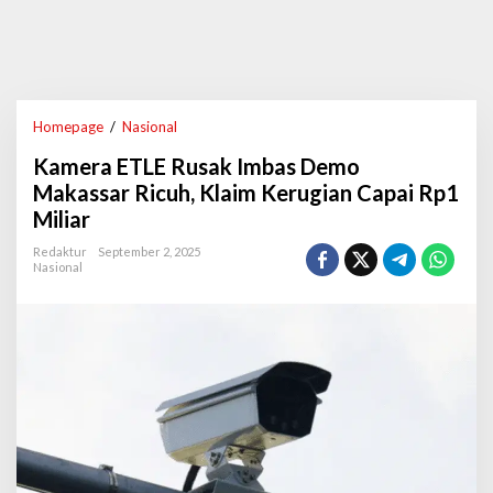
Homepage
/
Nasional
K
a
Kamera ETLE Rusak Imbas Demo
m
e
Makassar Ricuh, Klaim Kerugian Capai Rp1
r
Miliar
a
E
Redaktur
September 2, 2025
T
Nasional
L
E
R
u
s
a
k
I
m
b
a