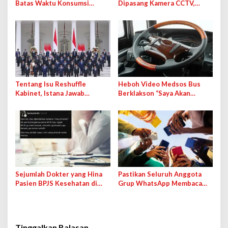
Batas Waktu Konsumsi
Dipasang Kamera CCTV,
Maksimal 4 Jam di Ompreng
Bakal Langsung Terhubung
MBG
ke BGN
Tentang Isu Reshuffle
Heboh Video Medsos Bus
Kabinet, Istana Jawab
Berklakson “Saya Akan
Kemungkinan Pengisian
Lawan!” Jokowi, Pihak PO
Jabatan Kosong
Klarifikasi
Sejumlah Dokter yang Hina
Pastikan Seluruh Anggota
Pasien BPJS Kesehatan di
Grup WhatsApp Membaca
Medsos Bakal Dipanggil IDI
Pesan Anda dengan Cara Ini!
Tinggalkan Balasan