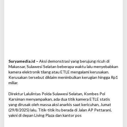
e
r
u
g
i
a
n
C
a
p
a
i
Suryamedia.id –
Aksi demonstrasi yang berujung ricuh di
R
Makassar, Sulawesi Selatan beberapa waktu lalu menyebabkan
p
kamera elektronik tilang atau ETLE mengalami kerusakan.
1
Kerusakan tersebut diklaim menimbulkan kerugian hingga Rp1
M
miliar.
i
l
Direktur Lalulintas Polda Sulawesi Selatan, Kombes Pol
i
Karsiman menyampaikan, ada dua titik kamera ETLE statis
a
yang dirusak oleh massa aksi anarkis saat kericuhan, Jumat
r
(29/8/2025) lalu. Titik-titik itu berada di Jalan AP Pettarani,
yakni di depan Living Plaza dan kantor pos