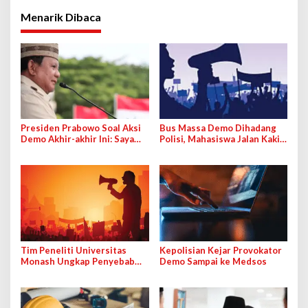
Menarik Dibaca
Presiden Prabowo Soal Aksi
Bus Massa Demo Dihadang
Demo Akhir-akhir Ini: Saya
Polisi, Mahasiswa Jalan Kaki
Tahu Ada yang Bayar
ke Bundaran HI
Tim Peneliti Universitas
Kepolisian Kejar Provokator
Monash Ungkap Penyebab
Demo Sampai ke Medsos
Aksi Demonstrasi, Bukan dari
Pihak Asing