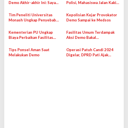
Demo Akhir-akhir Ini: Saya
Polisi, Mahasiswa Jalan Kaki
i
Tahu Ada yang Bayar
ke Bundaran HI
p
Tim Peneliti Universitas
Kepolisian Kejar Provokator
Monash Ungkap Penyebab
Demo Sampai ke Medsos
o
Aksi Demonstrasi, Bukan dari
s
Pihak Asing
Kementerian PU Ungkap
Fasilitas Umum Terdampak
Biaya Perbaikan Fasilitas
Aksi Demo Bakal
Umum Pasca Demo Hampir
Direhabilitasi, Presiden
Rp900 M
Instruksikan Pendataan
Tips Ponsel Aman Saat
Operasi Patuh Candi 2024
Melakukan Demo
Digelar, DPRD Pati Ajak
Masyarakat Tertib Berlalu
Lintas