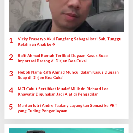
1
Vicky Prasetyo Akui Fangfang Sebagai Istri Sah, Tunggu
Kelahiran Anak ke-9
2
Raffi Ahmad Bantah Terlibat Dugaan Kasus Suap
Importasi Barang di Dirjen Bea Cukai
3
Heboh Nama Raffi Ahmad Muncul dalam Kasus Dugaan
Suap di Dirjen Bea Cukai
4
MCI Cabut Sertifikat Mualaf Milik dr. Richard Lee,
Khawatir Digunakan Jadi Alat di Pengadilan
5
Mantan Istri Andre Taulany Layangkan Somasi ke PRT
yang Tuding Penganiayaan