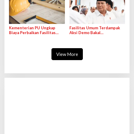
Kementerian PU Ungkap
Fasilitas Umum Terdampak
Biaya Perbaikan Fasilitas
Aksi Demo Bakal
Umum Pasca Demo Hampir
Direhabilitasi, Presiden
Rp900 M
Instruksikan Pendataan
View More