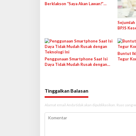
Berklakson “Saya Akan Lawan!”
Jokowi, Pihak PO Klarifikasi
Sejumlah 
BPJS Kes
Dipanggil
Buntut Ik
Penggunaan Smartphone Saat Isi
Tegur Ko
Daya Tidak Mudah Rusak dengan
Teknologi Ini
Tinggalkan Balasan
Alamat email Anda tidak akan dipublikasikan.
Ruas yang w