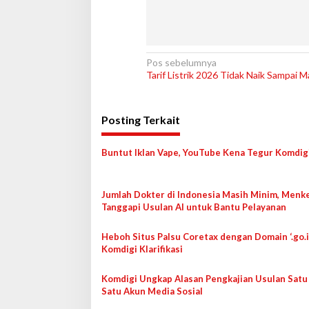
N
Pos sebelumnya
Tarif Listrik 2026 Tidak Naik Sampai 
a
v
Posting Terkait
i
g
Buntut Iklan Vape, YouTube Kena Tegur Komdig
a
s
Jumlah Dokter di Indonesia Masih Minim, Menk
i
Tanggapi Usulan AI untuk Bantu Pelayanan
p
o
Heboh Situs Palsu Coretax dengan Domain ‘.go.i
Komdigi Klarifikasi
s
Komdigi Ungkap Alasan Pengkajian Usulan Satu
Satu Akun Media Sosial