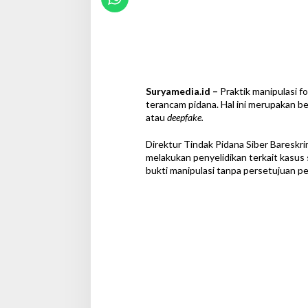
s
i
l
a
d
i
M
Suryamedia.id –
Praktik manipulasi f
e
terancam pidana. Hal ini merupakan b
d
atau
deepfake.
s
o
Direktur Tindak Pidana Siber Bareskr
s
melakukan penyelidikan terkait kasus
B
bukti manipulasi tanpa persetujuan pem
a
k
a
l
T
e
r
a
n
c
a
m