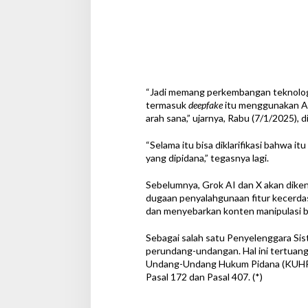
P
i
d
a
n
a
“Jadi memang perkembangan teknolog
termasuk
deepfake
itu menggunakan AI
arah sana,” ujarnya, Rabu (7/1/2025), 
“Selama itu bisa diklarifikasi bahwa it
yang dipidana,” tegasnya lagi.
Sebelumnya, Grok AI dan X akan dikena
dugaan penyalahgunaan fitur kecerda
dan menyebarkan konten manipulasi be
Sebagai salah satu Penyelenggara Sist
perundang-undangan. Hal ini tertua
Undang-Undang Hukum Pidana (KUHP) pa
Pasal 172 dan Pasal 407. (*)