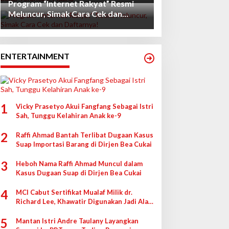
Program “Internet Rakyat” Resmi
Meluncur, Simak Cara Cek dan
Daftarnya!
ENTERTAINMENT
1
Vicky Prasetyo Akui Fangfang Sebagai Istri
Sah, Tunggu Kelahiran Anak ke-9
2
Raffi Ahmad Bantah Terlibat Dugaan Kasus
Suap Importasi Barang di Dirjen Bea Cukai
3
Heboh Nama Raffi Ahmad Muncul dalam
Kasus Dugaan Suap di Dirjen Bea Cukai
4
MCI Cabut Sertifikat Mualaf Milik dr.
Richard Lee, Khawatir Digunakan Jadi Alat
di Pengadilan
5
Mantan Istri Andre Taulany Layangkan