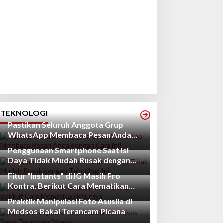
TEKNOLOGI
Pastikan Seluruh Anggota Grup
WhatsApp Membaca Pesan Anda
dengan Cara Ini!
Penggunaan Smartphone Saat Isi
Daya Tidak Mudah Rusak dengan
Teknologi Ini
Fitur “Instants” di IG Masih Pro
Kontra, Berikut Cara Mematikan
Fiturnya
Praktik Manipulasi Foto Asusila di
Medsos Bakal Terancam Pidana