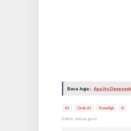
Baca Juga :
Apa Itu Deepseek
AI
Grok AI
Komdigi
X
Editor: anisya gusti