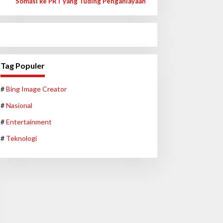
Somasi ke PRT yang Tuding Penganiayaan
Tag Populer
#
Bing Image Creator
#
Nasional
#
Entertainment
#
Teknologi