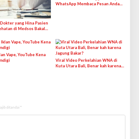
WhatsApp Membaca Pesan Anda
dengan Cara Ini!
Dokter yang Hina Pasien
ehatan di Medsos Bakal
 IDI
lan Vape, YouTube Kena
mdigi
Viral Video Perkelahian WNA di
Kuta Utara Bali, Benar kah karena
Jagung Bakar?
ajib ditandai
*