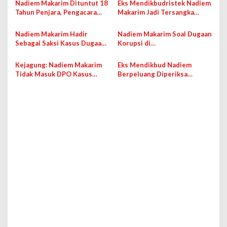
a
Nadiem Makarim Dituntut 18
Eks Mendikbudristek Nadiem
s
Tahun Penjara, Pengacara
Makarim Jadi Tersangka
Nilai Jaksa Abaikan Fakta
Dugaan Korupsi Pengadaan
i
Persidangan
Laptop
Nadiem Makarim Hadir
Nadiem Makarim Soal Dugaan
p
Sebagai Saksi Kasus Dugaan
Korupsi di
Korupsi Pengadaan
Kemendikbudristek:
o
Chromebook Hari Ini
Pengadaan Laptop untuk
Kejagung: Nadiem Makarim
Eks Mendikbud Nadiem
s
Mitigasi Pandemi Covid-19
Tidak Masuk DPO Kasus
Berpeluang Diperiksa
Korupsi Pengadaan Laptop
Terkait Kasus Dugaan
Korupsi Pengadaan Laptop?