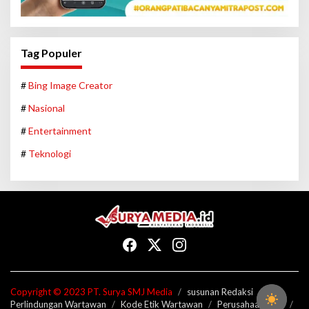
Tag Populer
#
Bing Image Creator
#
Nasional
#
Entertainment
#
Teknologi
Copyright © 2023 PT. Surya SMJ Media
susunan Redaksi
Perlindungan Wartawan
Kode Etik Wartawan
Perusahaan Pers