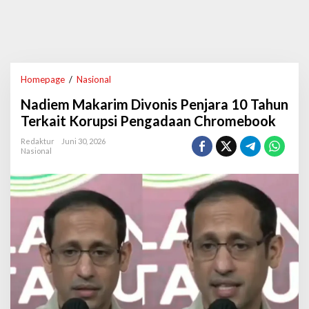
Homepage
/
Nasional
N
a
Nadiem Makarim Divonis Penjara 10 Tahun
d
i
Terkait Korupsi Pengadaan Chromebook
e
m
Redaktur
Juni 30, 2026
Nasional
M
a
k
a
r
i
m
D
i
v
o
n
i