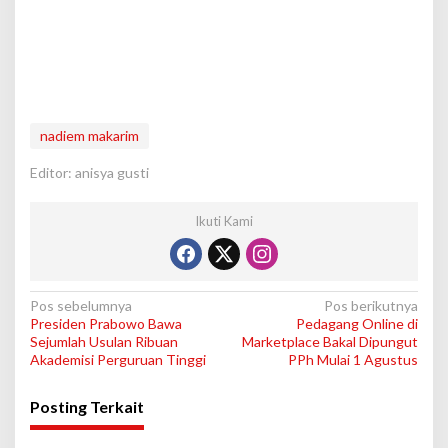
nadiem makarim
Editor: anisya gusti
Ikuti Kami
N
Pos sebelumnya
Pos berikutnya
Presiden Prabowo Bawa
Pedagang Online di
a
Sejumlah Usulan Ribuan
Marketplace Bakal Dipungut
v
Akademisi Perguruan Tinggi
PPh Mulai 1 Agustus
i
Posting Terkait
g