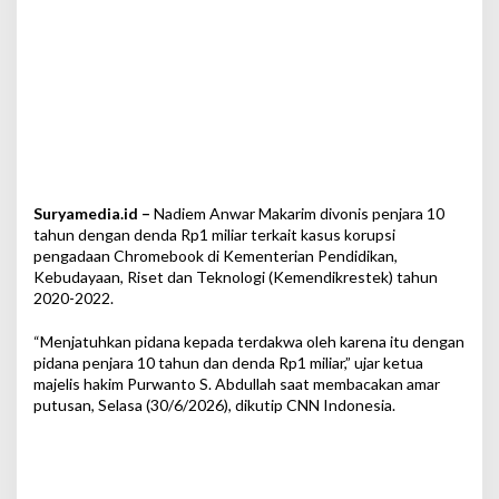
u
p
s
i
P
e
n
g
a
d
Suryamedia.id –
Nadiem Anwar Makarim divonis penjara 10
a
a
tahun dengan denda Rp1 miliar terkait kasus korupsi
n
pengadaan Chromebook di Kementerian Pendidikan,
C
Kebudayaan, Riset dan Teknologi (Kemendikrestek) tahun
h
2020-2022.
r
o
“Menjatuhkan pidana kepada terdakwa oleh karena itu dengan
m
pidana penjara 10 tahun dan denda Rp1 miliar,” ujar ketua
e
majelis hakim Purwanto S. Abdullah saat membacakan amar
b
putusan, Selasa (30/6/2026), dikutip CNN Indonesia.
o
o
k