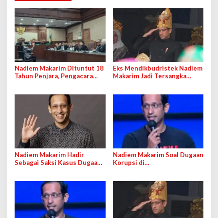
Nadiem Makarim Dituntut 18
Eks Mendikbudristek Nadiem
Tahun Penjara, Pengacara
Makarim Jadi Tersangka
Nilai Jaksa Abaikan Fakta
Dugaan Korupsi Pengadaan
Persidangan
Laptop
Nadiem Makarim Hadir
Nadiem Makarim Soal Dugaan
Sebagai Saksi Kasus Dugaan
Korupsi di
Korupsi Pengadaan
Kemendikbudristek:
Chromebook Hari Ini
Pengadaan Laptop untuk
Mitigasi Pandemi Covid-19