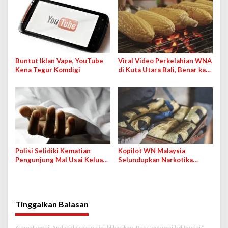
Buntut Iklan Vape, YouTube
Viral Video Perkelahian WNA
Kena Tegur Komdigi
di Kuta Utara Bali, Benar kah
karena Jagung Bakar?
Polisi Selidiki Kematian
Kopilot WN Malaysia
Pengunjung Mal Usai Keluar
Selundupkan Narkotika
dari Rumah Hantu, Wahana
Lewat Bandara Soetta demi
Ditutup Sementara
Bayaran 50 Ribu Ringgit
Tinggalkan Balasan
Alamat email Anda tidak akan dipublikasikan.
Ruas yang wajib ditandai
*