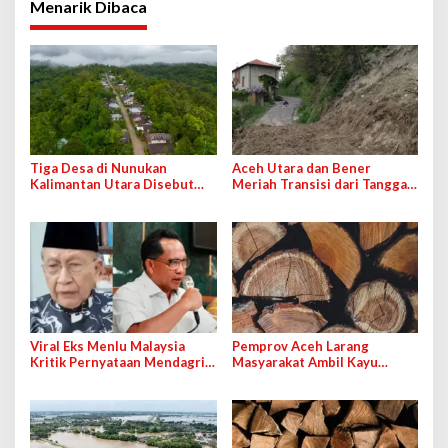
Menarik Dibaca
Tiga Desa di Nunukan
Aceh Utara dan Bener
Kalimantan Utara Disebut
Meriah Transisi dari Tanggap
Masuk ke Wilayah Malaysia
Darurat ke Pemulihan
Pascabencana
Viral Eks Menlu Malaysia
Pemprov Aceh Larang
Kritik Pernyataan Mendagri
Masyarakat Ambil Kayu
RI, Tito Karnavian Minta Maaf
Gelondongan Sembarangan