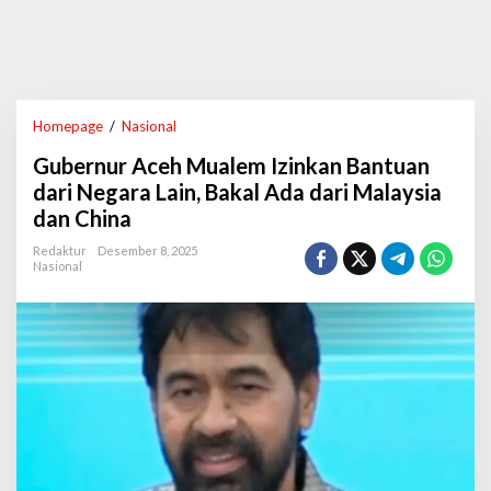
Homepage
/
Nasional
G
u
Gubernur Aceh Mualem Izinkan Bantuan
b
e
dari Negara Lain, Bakal Ada dari Malaysia
r
dan China
n
u
Redaktur
Desember 8, 2025
r
Nasional
A
c
e
h
M
u
a
l
e
m
I