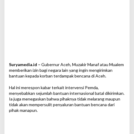
i
n
,
B
a
k
a
l
A
d
a
d
Suryamedia.id –
Gubernur Aceh, Muzakir Manaf atau Mualem
a
memberikan izin bagi negara lain yang ingin mengirimkan
r
bantuan kepada korban terdampak bencana di Aceh.
i
M
Hal ini merespon kabar terkait intervensi Pemda,
a
menyebabkan sejumlah bantuan internasional batal dikirimkan.
l
Ia juga menegaskan bahwa pihaknya tidak melarang maupun
a
tidak akan mempersulit penyaluran bantuan bencana dari
y
pihak manapun.
s
i
a
d
a