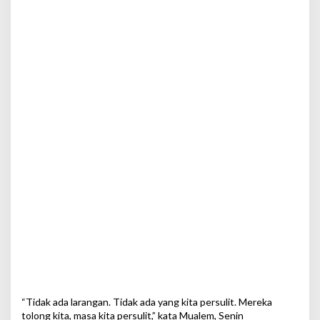
n
C
h
i
n
a
“Tidak ada larangan. Tidak ada yang kita persulit. Mereka
tolong kita, masa kita persulit,” kata Mualem, Senin