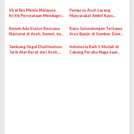
i
Masuk ke Wilayah Malaysia
Darurat ke Pemulihan
Pascabencana
p
Viral Eks Menlu Malaysia
Pemprov Aceh Larang
Kritik Pernyataan Mendagri
Masyarakat Ambil Kayu
o
RI, Tito Karnavian Minta Maaf
Gelondongan Sembarangan
s
Belum Ada Status Bencana
Kayu Gelondongan Terbawa
Nasional di Aceh, Sumut, dan
Arus Banjir di Sumbar, Dewan
Sumbar
RI Bakal Panggil Menhut
Tambang Ilegal Diultimatum
Indonesia Raih 5 Medali di
Tarik Alat Berat dari Aceh,
Cabang Perahu Naga Saat
Batas Waktu 2 Minggu
Ajang TWG 2025 di China