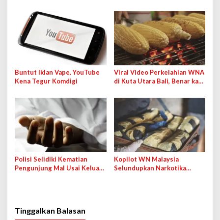
Medsos Bakal Dipanggil IDI
Pesan Anda dengan Cara Ini!
Buntut Iklan Vape, YouTube
Viral Video Perkelahian WNA
Kena Tegur Komdigi
di Kuta Utara Bali, Benar kah
karena Jagung Bakar?
Polisi Selidiki Kematian
Kopilot WN Malaysia
Pengunjung Mal Usai Keluar
Selundupkan Narkotika
dari Rumah Hantu, Wahana
Lewat Bandara Soetta demi
Ditutup Sementara
Bayaran 50 Ribu Ringgit
Tinggalkan Balasan