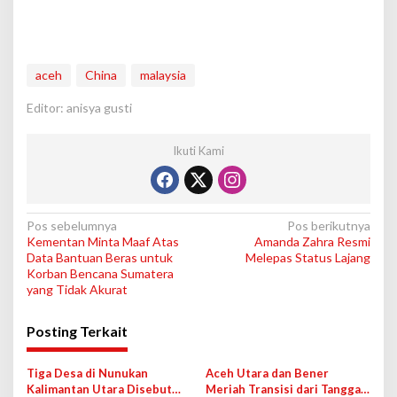
aceh
China
malaysia
Editor: anisya gusti
Ikuti Kami
N
Pos sebelumnya
Pos berikutnya
Kementan Minta Maaf Atas
Amanda Zahra Resmi
a
Data Bantuan Beras untuk
Melepas Status Lajang
v
Korban Bencana Sumatera
yang Tidak Akurat
i
g
Posting Terkait
a
s
Tiga Desa di Nunukan
Aceh Utara dan Bener
Kalimantan Utara Disebut
Meriah Transisi dari Tanggap