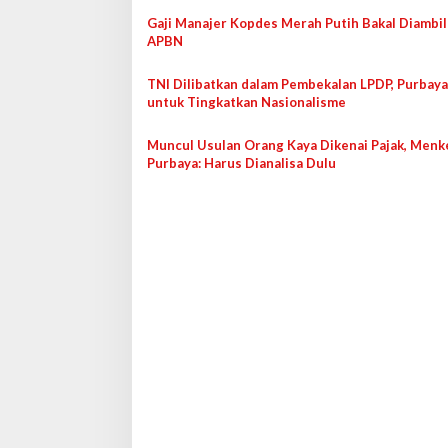
s
Gaji Manajer Kopdes Merah Putih Bakal Diambil
i
APBN
p
o
TNI Dilibatkan dalam Pembekalan LPDP, Purbay
untuk Tingkatkan Nasionalisme
s
Muncul Usulan Orang Kaya Dikenai Pajak, Menk
Purbaya: Harus Dianalisa Dulu