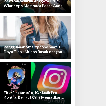
Pastikan Seluruh Anggota Grup
WhatsApp Membaca Pesan Anda
dengan Cara Ini!
Penggunaan Smartphone Saat Isi
Daya Tidak Mudah Rusak dengan
Teknologi Ini
Fitur “Instants” di IG Masih Pro
Kontra, Berikut Cara Mematikan
Fiturnya