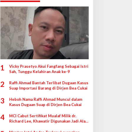
1
Vicky Prasetyo Akui Fangfang Sebagai Istri
Sah, Tunggu Kelahiran Anak ke-9
2
Raffi Ahmad Bantah Terlibat Dugaan Kasus
Suap Importasi Barang di Dirjen Bea Cukai
3
Heboh Nama Raffi Ahmad Muncul dalam
Kasus Dugaan Suap di Dirjen Bea Cukai
4
MCI Cabut Sertifikat Mualaf Milik dr.
Richard Lee, Khawatir Digunakan Jadi Alat
di Pengadilan