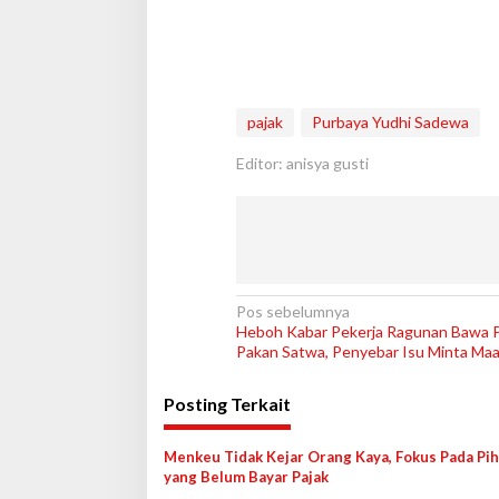
pajak
Purbaya Yudhi Sadewa
Editor: anisya gusti
N
Pos sebelumnya
Heboh Kabar Pekerja Ragunan Bawa 
a
Pakan Satwa, Penyebar Isu Minta Maa
v
Posting Terkait
i
g
Menkeu Tidak Kejar Orang Kaya, Fokus Pada Pi
a
yang Belum Bayar Pajak