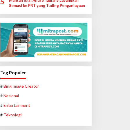
5
Mantan Istri Andre Taulany Layangkan
Somasi ke PRT yang Tuding Penganiayaan
Tag Populer
#
Bing Image Creator
#
Nasional
#
Entertainment
#
Teknologi