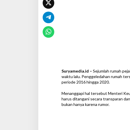
k
a
S
u
a
r
a
Suryamedia.id –
Sejumlah rumah peja
waktu lalu. Penggeledahan rumah ter
periode 2016 hingga 2020.
Menanggapi hal tersebut Menteri Ke
harus ditangani secara transparan dan 
bukan hanya karena rumor.