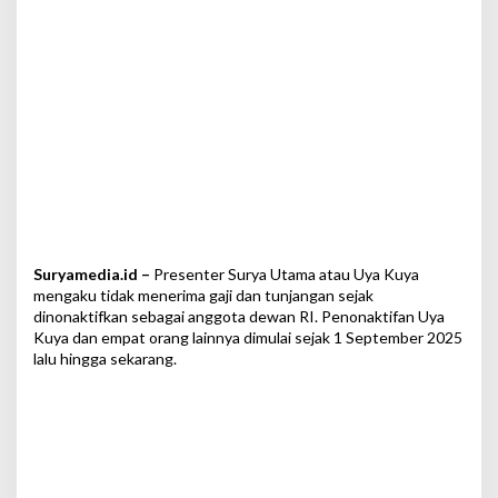
D
i
n
o
n
a
k
t
i
f
k
a
n
Suryamedia.id –
Presenter Surya Utama atau Uya Kuya
mengaku tidak menerima gaji dan tunjangan sejak
dinonaktifkan sebagai anggota dewan RI. Penonaktifan Uya
Kuya dan empat orang lainnya dimulai sejak 1 September 2025
lalu hingga sekarang.