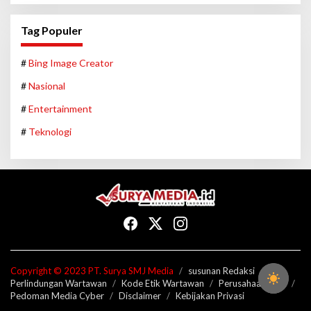
Tag Populer
#
Bing Image Creator
#
Nasional
#
Entertainment
#
Teknologi
Copyright © 2023 PT. Surya SMJ Media
susunan Redaksi
Perlindungan Wartawan
Kode Etik Wartawan
Perusahaan Pers
Pedoman Media Cyber
Disclaimer
Kebijakan Privasi