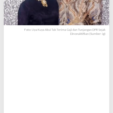
a
G
a
j
i
d
a
Foto: Uya Kuya Akui Tak Terima Gaji dan Tunjangan DPR Sejak
Dinonaktifkan (Sumber: ig)
n
T
u
n
j
a
n
g
a
n
D
P
R
S
e
j
a
k