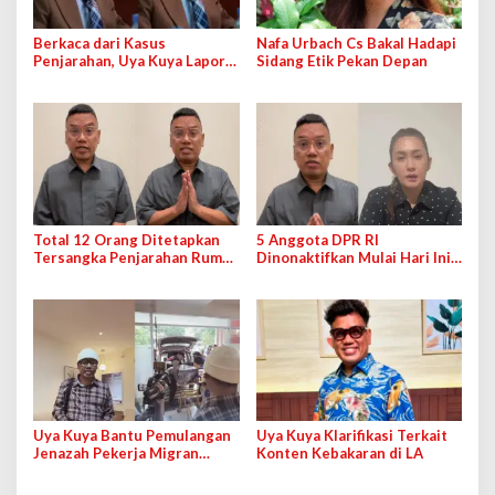
Berkaca dari Kasus
Nafa Urbach Cs Bakal Hadapi
Penjarahan, Uya Kuya Lapor
Sidang Etik Pekan Depan
Soal Isu Punya Ratusan
Dapur MBG
Total 12 Orang Ditetapkan
5 Anggota DPR RI
Tersangka Penjarahan Rumah
Dinonaktifkan Mulai Hari Ini,
Uya Kuya
Ada Nafa Urbach Hingga Uya
Kuya
Uya Kuya Bantu Pemulangan
Uya Kuya Klarifikasi Terkait
Jenazah Pekerja Migran
Konten Kebakaran di LA
Indonesia dari Taiwan