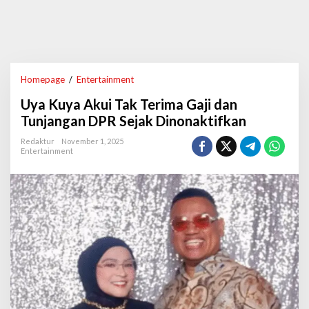
Homepage
/
Entertainment
U
y
Uya Kuya Akui Tak Terima Gaji dan
a
K
Tunjangan DPR Sejak Dinonaktifkan
u
y
Redaktur
November 1, 2025
Entertainment
a
A
k
u
i
T
a
k
T
e
r
i
m