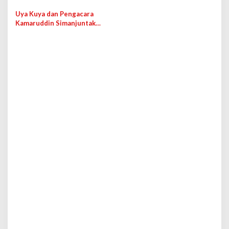
Indonesia dari Taiwan
Uya Kuya dan Pengacara
Kamaruddin Simanjuntak
Dipolisikan, Ini Penyebabnya