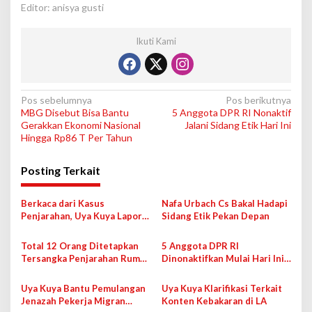
Editor: anisya gusti
Ikuti Kami
N
Pos sebelumnya
Pos berikutnya
MBG Disebut Bisa Bantu
5 Anggota DPR RI Nonaktif
a
Gerakkan Ekonomi Nasional
Jalani Sidang Etik Hari Ini
v
Hingga Rp86 T Per Tahun
i
Posting Terkait
g
a
Berkaca dari Kasus
Nafa Urbach Cs Bakal Hadapi
s
Penjarahan, Uya Kuya Lapor
Sidang Etik Pekan Depan
Soal Isu Punya Ratusan
i
Dapur MBG
Total 12 Orang Ditetapkan
5 Anggota DPR RI
p
Tersangka Penjarahan Rumah
Dinonaktifkan Mulai Hari Ini,
Uya Kuya
Ada Nafa Urbach Hingga Uya
o
Kuya
Uya Kuya Bantu Pemulangan
Uya Kuya Klarifikasi Terkait
s
Jenazah Pekerja Migran
Konten Kebakaran di LA