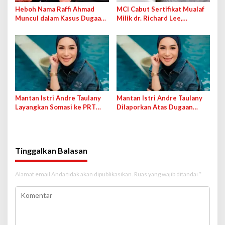
Heboh Nama Raffi Ahmad
MCI Cabut Sertifikat Mualaf
Muncul dalam Kasus Dugaan
Milik dr. Richard Lee,
Suap di Dirjen Bea Cukai
Khawatir Digunakan Jadi Alat
di Pengadilan
Mantan Istri Andre Taulany
Mantan Istri Andre Taulany
Layangkan Somasi ke PRT
Dilaporkan Atas Dugaan
yang Tuding Penganiayaan
Penganiayaan, Kuasa Hukum:
Itu Tidak Benar
Tinggalkan Balasan
Alamat email Anda tidak akan dipublikasikan.
Ruas yang wajib ditandai
*