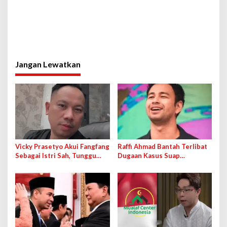
Jangan Lewatkan
Vicky Prasetyo Akui Fangfang
Raffi Ahmad Bantah Terlibat
Sebagai Istri Sah, Tunggu
Dugaan Kasus Suap
Kelahiran Anak ke-9
Importasi Barang di Dirjen
Bea Cukai