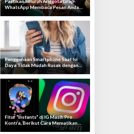
Pastikan Seluruh Anggota Grup
WhatsApp Membaca Pesan Anda
dengan Cara Ini!
Penggunaan Smartphone Saat Isi
Daya Tidak Mudah Rusak dengan
Teknologi Ini
Fitur “Instants” di IG Masih Pro
Kontra, Berikut Cara Mematikan
Fiturnya