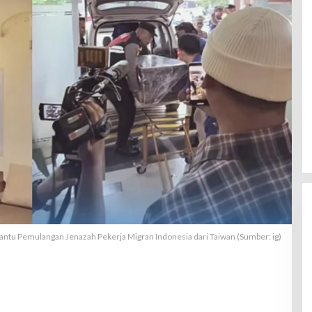
antu Pemulangan Jenazah Pekerja Migran Indonesia dari Taiwan (Sumber: ig)