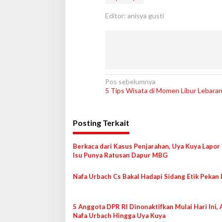
Editor: anisya gusti
N
Pos sebelumnya
5 Tips Wisata di Momen Libur Lebara
a
v
Posting Terkait
i
g
Berkaca dari Kasus Penjarahan, Uya Kuya Lapor 
a
Isu Punya Ratusan Dapur MBG
s
Nafa Urbach Cs Bakal Hadapi Sidang Etik Pekan
i
p
o
5 Anggota DPR RI Dinonaktifkan Mulai Hari Ini, 
Nafa Urbach Hingga Uya Kuya