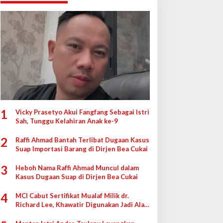
1
Vicky Prasetyo Akui Fangfang Sebagai Istri
Sah, Tunggu Kelahiran Anak ke-9
2
Raffi Ahmad Bantah Terlibat Dugaan Kasus
Suap Importasi Barang di Dirjen Bea Cukai
3
Heboh Nama Raffi Ahmad Muncul dalam
Kasus Dugaan Suap di Dirjen Bea Cukai
4
MCI Cabut Sertifikat Mualaf Milik dr.
Richard Lee, Khawatir Digunakan Jadi Alat
di Pengadilan