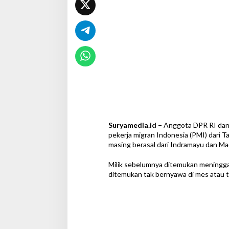
o
n
e
s
i
a
d
a
r
i
T
a
i
w
Suryamedia.id –
Anggota DPR RI dan
a
pekerja migran Indonesia (PMI) dari T
n
masing berasal dari Indramayu dan Ma
Milik sebelumnya ditemukan meninggal
ditemukan tak bernyawa di mes atau t