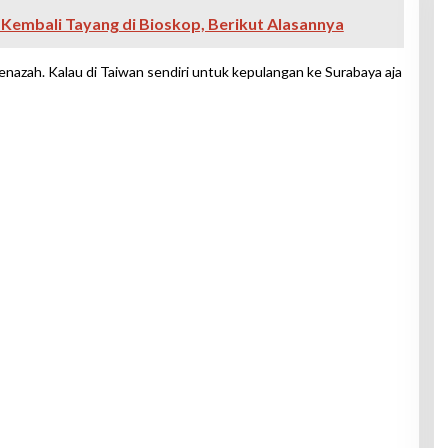
 Kembali Tayang di Bioskop, Berikut Alasannya
azah. Kalau di Taiwan sendiri untuk kepulangan ke Surabaya aja