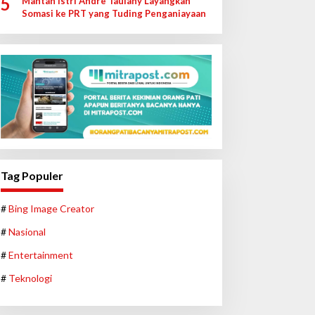
5
Mantan Istri Andre Taulany Layangkan
Somasi ke PRT yang Tuding Penganiayaan
Tag Populer
#
Bing Image Creator
#
Nasional
#
Entertainment
#
Teknologi