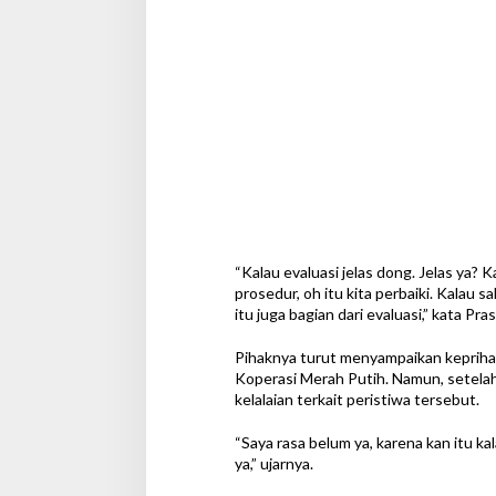
M
e
r
a
h
P
u
t
i
h
“Kalau evaluasi jelas dong. Jelas ya? 
prosedur, oh itu kita perbaiki. Kalau s
itu juga bagian dari evaluasi,” kata Pr
Pihaknya turut menyampaikan keprihat
Koperasi Merah Putih. Namun, setelah
kelalaian terkait peristiwa tersebut.
“Saya rasa belum ya, karena kan itu kal
ya,” ujarnya.