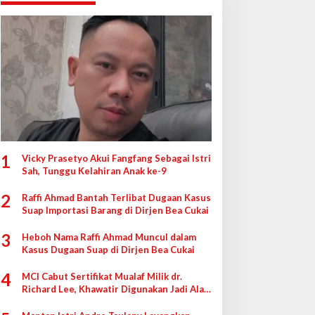
1
Vicky Prasetyo Akui Fangfang Sebagai Istri
Sah, Tunggu Kelahiran Anak ke-9
2
Raffi Ahmad Bantah Terlibat Dugaan Kasus
Suap Importasi Barang di Dirjen Bea Cukai
3
Heboh Nama Raffi Ahmad Muncul dalam
Kasus Dugaan Suap di Dirjen Bea Cukai
4
MCI Cabut Sertifikat Mualaf Milik dr.
Richard Lee, Khawatir Digunakan Jadi Alat
di Pengadilan