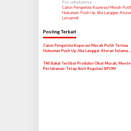
N
Pos sebelumnya
Calon Pengelola Koperasi Merah Puti
a
Hukuman Push Up Jika Langgar Atura
v
Latsarmil
i
Posting Terkait
g
a
Calon Pengelola Koperasi Merah Putih Terima
s
Hukuman Push Up Jika Langgar Aturan Selama
Latsarmil
i
TNI Bakal Terlibat Produksi Obat Murah, Mente
p
Pertahanan: Tetap Ikuti Regulasi BPOM
o
s