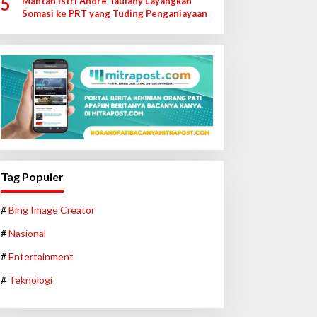
5
Mantan Istri Andre Taulany Layangkan
Somasi ke PRT yang Tuding Penganiayaan
Tag Populer
#
Bing Image Creator
#
Nasional
#
Entertainment
#
Teknologi