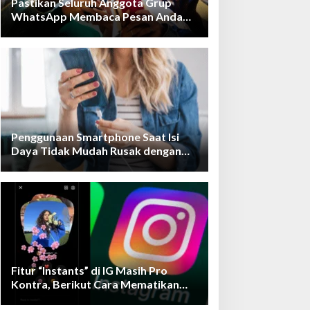
Pastikan Seluruh Anggota Grup
WhatsApp Membaca Pesan Anda
dengan Cara Ini!
Penggunaan Smartphone Saat Isi
Daya Tidak Mudah Rusak dengan
Teknologi Ini
Fitur “Instants” di IG Masih Pro
Kontra, Berikut Cara Mematikan
Fiturnya