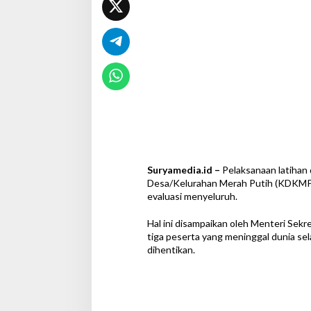
a
g
i
C
a
l
o
n
P
e
n
g
e
l
Suryamedia.id –
Pelaksanaan latihan d
o
Desa/Kelurahan Merah Putih (KDKMP)
l
evaluasi menyeluruh.
a
K
Hal ini disampaikan oleh Menteri Sek
o
tiga peserta yang meninggal dunia sel
p
dihentikan.
e
r
a
s
i