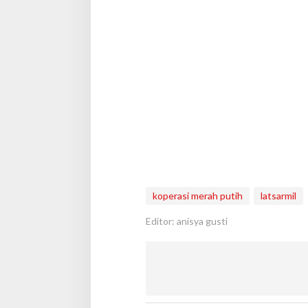
koperasi merah putih
latsarmil
Editor: anisya gusti