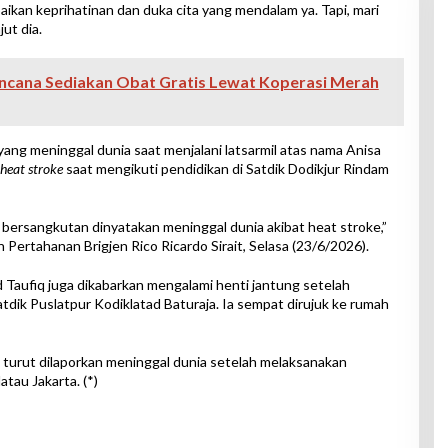
ikan keprihatinan dan duka cita yang mendalam ya. Tapi, mari
jut dia.
ncana Sediakan Obat Gratis Lewat Koperasi Merah
 yang meninggal dunia saat menjalani latsarmil atas nama Anisa
heat stroke
saat mengikuti pendidikan di Satdik Dodikjur Rindam
bersangkutan dinyatakan meninggal dunia akibat heat stroke,”
Pertahanan Brigjen Rico Ricardo Sirait, Selasa (23/6/2026).
ufiq juga dikabarkan mengalami henti jantung setelah
tdik Puslatpur Kodiklatad Baturaja. Ia sempat dirujuk ke rumah
g turut dilaporkan meninggal dunia setelah melaksanakan
tau Jakarta. (*)