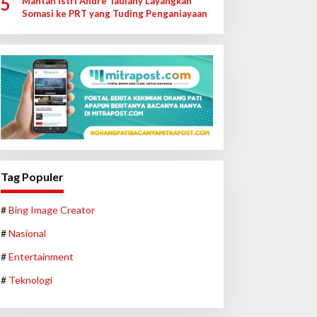
5
Mantan Istri Andre Taulany Layangkan
Somasi ke PRT yang Tuding Penganiayaan
Tag Populer
#
Bing Image Creator
#
Nasional
#
Entertainment
#
Teknologi