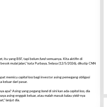
et
, itu yang BSF, tapi belum
fund
semuanya. Kita aktifin di
, besok mulai jalan,” kata Purbaya, Selasa (12/5/2026), dikutip CNN
dapat memicu
capital loss
bagi investor asing pemegang obligasi
keluar dari pasar.
rtinya apa? Asing yang pegang
bond
di sini kan ada
capital loss
, dia
supaya asing enggak keluar, atau malah masuk kalau
yield
-nya
,” lanjut dia.