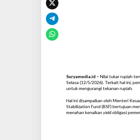
l
L
a
k
u
k
a
n
I
n
i
Suryamedia.id –
Nilai tukar rupiah 
Selasa (12/5/2026). Terkait hal ini, p
untuk mengurangi tekanan rupiah
.
Hal ini disampaikan oleh Menteri Ke
Stabilization Fund (BSF) bertujuan me
menahan kenaikan
yield
obligasi pemeri