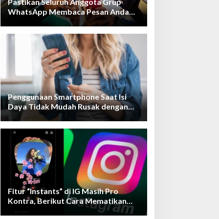
Pastikan Seluruh Anggota Grup
WhatsApp Membaca Pesan Anda
dengan Cara Ini!
Penggunaan Smartphone Saat Isi
Daya Tidak Mudah Rusak dengan
Teknologi Ini
Fitur “Instants” di IG Masih Pro
Kontra, Berikut Cara Mematikan
Fiturnya