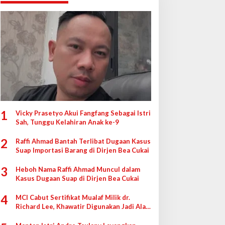
1
Vicky Prasetyo Akui Fangfang Sebagai Istri
Sah, Tunggu Kelahiran Anak ke-9
2
Raffi Ahmad Bantah Terlibat Dugaan Kasus
Suap Importasi Barang di Dirjen Bea Cukai
3
Heboh Nama Raffi Ahmad Muncul dalam
Kasus Dugaan Suap di Dirjen Bea Cukai
4
MCI Cabut Sertifikat Mualaf Milik dr.
Richard Lee, Khawatir Digunakan Jadi Alat
di Pengadilan