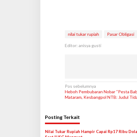
nilai tukar rupiah
Pasar Obligasi
Editor: anisya gusti
N
Pos sebelumnya
Heboh Pembubaran Nobar “Pesta Babi
a
Mataram, Kesbangpol NTB: Judul Tida
v
i
Posting Terkait
g
a
Nilai Tukar Rupiah Hampir Capai Rp17 Ribu Dol