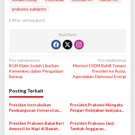
prabowo subianto
Editor: anisya gusti
Ikuti Kami
N
Pos sebelumnya
Pos berikutnya
BGN Klaim Sudah Libatkan
Menteri ESDM Bahlil Temani
a
Kemenkeu dalam Pengadaan
Presiden ke Rusia,
v
Barang
Agendakan Diplomasi Energi
i
Posting Terkait
g
a
Presiden Instruksikan
Presiden Prabowo Mengaku
s
Pembangunan Universitas
Pelajari Kebijakan-kebijakan
Republik Indonesia, Bakal
PM India
i
Fokus ke STEM
Presiden Prabowo Bakal Beri
Presiden Prabowo Janji
p
Amnesti ke Napi di Bawah
Tambah Anggaran
Usia 35 Tahun, Bakal Dilatih
Pembangunan Infrastruktur