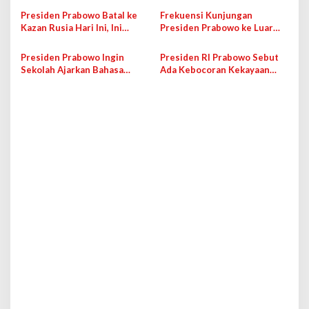
o
di Sektor Pangan
Daerah dan Desa
Presiden Prabowo Batal ke
Frekuensi Kunjungan
s
Kazan Rusia Hari Ini, Ini
Presiden Prabowo ke Luar
Alasannya
Negeri Jadi Sorotan
Presiden Prabowo Ingin
Presiden RI Prabowo Sebut
Sekolah Ajarkan Bahasa
Ada Kebocoran Kekayaan
Prancis, DPR RI Bakal Panggil
Negara Selama 22 Tahun
Kemendikdasmen
Terakhir