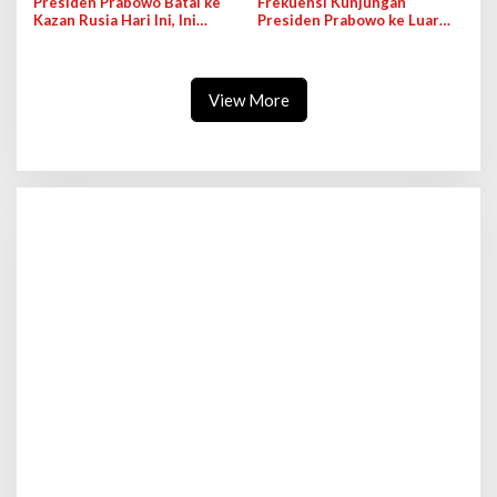
Presiden Prabowo Batal ke
Frekuensi Kunjungan
Kazan Rusia Hari Ini, Ini
Presiden Prabowo ke Luar
Alasannya
Negeri Jadi Sorotan
View More