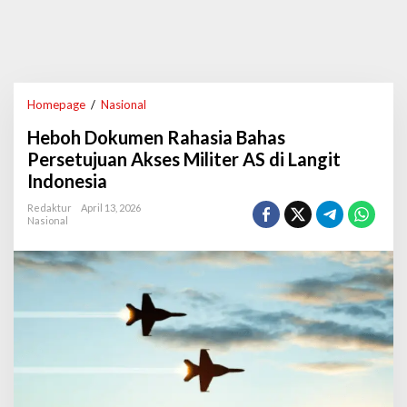
Homepage
/
Nasional
H
e
Heboh Dokumen Rahasia Bahas
b
o
Persetujuan Akses Militer AS di Langit
h
Indonesia
D
o
Redaktur
April 13, 2026
k
Nasional
u
m
e
n
R
a
h
a
s
i
a