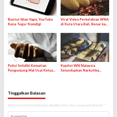
Buntut Iklan Vape, YouTube
Viral Video Perkelahian WNA
Kena Tegur Komdigi
di Kuta Utara Bali, Benar kah
karena Jagung Bakar?
Polisi Selidiki Kematian
Kopilot WN Malaysia
Pengunjung Mal Usai Keluar
Selundupkan Narkotika
dari Rumah Hantu, Wahana
Lewat Bandara Soetta demi
Ditutup Sementara
Bayaran 50 Ribu Ringgit
Tinggalkan Balasan
Alamat email Anda tidak akan dipublikasikan.
Ruas yang wajib ditandai
*