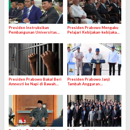
Presiden Instruksikan
Presiden Prabowo Mengaku
Pembangunan Universitas
Pelajari Kebijakan-kebijakan
Republik Indonesia, Bakal
PM India
Fokus ke STEM
Presiden Prabowo Bakal Beri
Presiden Prabowo Janji
Amnesti ke Napi di Bawah
Tambah Anggaran
Usia 35 Tahun, Bakal Dilatih
Pembangunan Infrastruktur
di Sektor Pangan
Daerah dan Desa