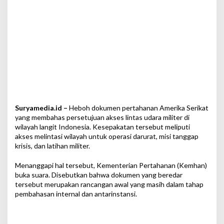
t
e
r
A
S
d
i
L
a
n
g
i
Suryamedia.id –
Heboh dokumen pertahanan Amerika Serikat
t
yang membahas persetujuan akses lintas udara militer di
I
wilayah langit Indonesia. Kesepakatan tersebut meliputi
n
akses melintasi wilayah untuk operasi darurat, misi tanggap
d
krisis, dan latihan militer.
o
n
Menanggapi hal tersebut, Kementerian Pertahanan (Kemhan)
e
buka suara. Disebutkan bahwa dokumen yang beredar
s
tersebut merupakan rancangan awal yang masih dalam tahap
i
pembahasan internal dan antarinstansi.
a