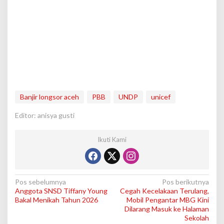
Banjir longsor aceh
PBB
UNDP
unicef
Editor: anisya gusti
Ikuti Kami
N
Pos sebelumnya
Pos berikutnya
Anggota SNSD Tiffany Young
Cegah Kecelakaan Terulang,
a
Bakal Menikah Tahun 2026
Mobil Pengantar MBG Kini
v
Dilarang Masuk ke Halaman
Sekolah