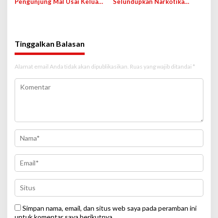
Pengunjung Mal Usai Keluar
Selundupkan Narkotika
dari Rumah Hantu, Wahana
Lewat Bandara Soetta demi
Ditutup Sementara
Bayaran 50 Ribu Ringgit
Tinggalkan Balasan
Alamat email Anda tidak akan dipublikasikan.
Ruas yang wajib ditandai
*
Simpan nama, email, dan situs web saya pada peramban ini
untuk komentar saya berikutnya.