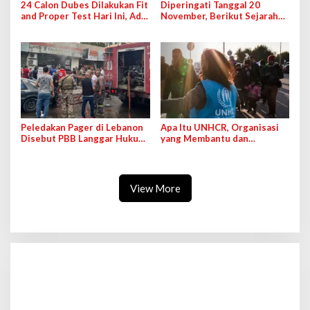
24 Calon Dubes Dilakukan Fit
Diperingati Tanggal 20
and Proper Test Hari Ini, Ada
November, Berikut Sejarah
untuk AS dan PBB
Hari Anak Sedunia
Peledakan Pager di Lebanon
Apa Itu UNHCR, Organisasi
Disebut PBB Langgar Hukum
yang Membantu dan
Humaniter Internasional
Melindungi Hak Para
Pengungsi?
View More