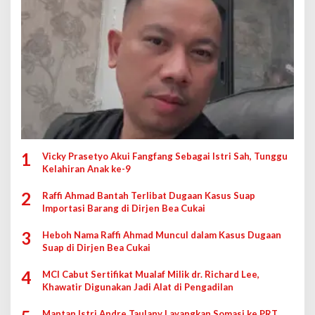
1
Vicky Prasetyo Akui Fangfang Sebagai Istri Sah, Tunggu
Kelahiran Anak ke-9
2
Raffi Ahmad Bantah Terlibat Dugaan Kasus Suap
Importasi Barang di Dirjen Bea Cukai
3
Heboh Nama Raffi Ahmad Muncul dalam Kasus Dugaan
Suap di Dirjen Bea Cukai
4
MCI Cabut Sertifikat Mualaf Milik dr. Richard Lee,
Khawatir Digunakan Jadi Alat di Pengadilan
Mantan Istri Andre Taulany Layangkan Somasi ke PRT