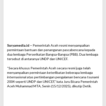
a
n
t
u
a
n
k
e
U
N
Suryamedia.id –
Pemerintah Aceh resmi menyampaikan
D
P
permintaan bantuan dan penanganan pascabencana kepada
d
dua lembaga Perserikatan Bangsa-Bangsa (PBB). Dua lembaga
a
tersebut di antaranya UNDP dan UNICEF.
n
U
“Secara khusus Pemerintah Aceh secara resmi juga telah
N
menyampaikan permintaan keterlibatan beberapa lembaga
I
internasional atas pertimbangan pengalaman bencana tsunami
C
2004 seperti UNDP dan UNICEF,” kata Juru Bicara Pemerintah
E
Aceh Muhammad MTA, Senin (15/12/2025), dikutip Detik.
F