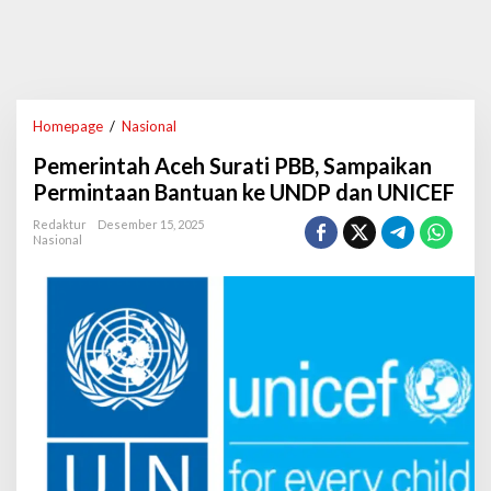
Homepage
/
Nasional
P
e
Pemerintah Aceh Surati PBB, Sampaikan
m
e
Permintaan Bantuan ke UNDP dan UNICEF
r
i
Redaktur
Desember 15, 2025
Nasional
n
t
a
h
A
c
e
h
S
u
r
a
t