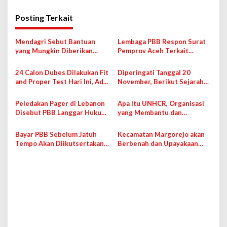
i
g
Posting Terkait
a
s
Mendagri Sebut Bantuan
Lembaga PBB Respon Surat
yang Mungkin Diberikan
Pemprov Aceh Terkait
i
UNDP dan UNICEF Berupa
Penanganan Pascabencana
Konseling
p
24 Calon Dubes Dilakukan Fit
Diperingati Tanggal 20
and Proper Test Hari Ini, Ada
November, Berikut Sejarah
o
untuk AS dan PBB
Hari Anak Sedunia
s
Peledakan Pager di Lebanon
Apa Itu UNHCR, Organisasi
Disebut PBB Langgar Hukum
yang Membantu dan
Humaniter Internasional
Melindungi Hak Para
Pengungsi?
Bayar PBB Sebelum Jatuh
Kecamatan Margorejo akan
Tempo Akan Diikutsertakan
Berbenah dan Upayakaan
Undian Berhadiah
Pelunasan PBB