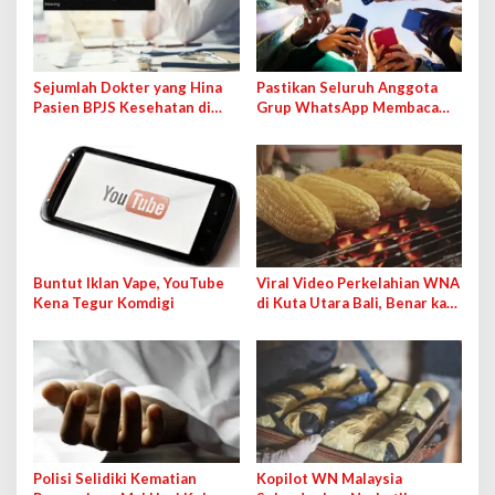
Sejumlah Dokter yang Hina
Pastikan Seluruh Anggota
Pasien BPJS Kesehatan di
Grup WhatsApp Membaca
Medsos Bakal Dipanggil IDI
Pesan Anda dengan Cara Ini!
Buntut Iklan Vape, YouTube
Viral Video Perkelahian WNA
Kena Tegur Komdigi
di Kuta Utara Bali, Benar kah
karena Jagung Bakar?
Polisi Selidiki Kematian
Kopilot WN Malaysia