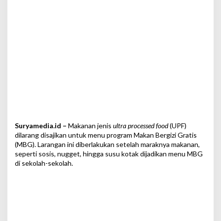
B
G
N
:
M
e
n
g
g
u
n
a
k
a
Suryamedia.id –
Makanan jenis
ultra processed food
(UPF)
n
dilarang disajikan untuk menu program Makan Bergizi Gratis
P
(MBG). Larangan ini diberlakukan setelah maraknya makanan,
r
seperti sosis, nugget, hingga susu kotak dijadikan menu MBG
o
di sekolah-sekolah.
d
u
k
L
o
k
a