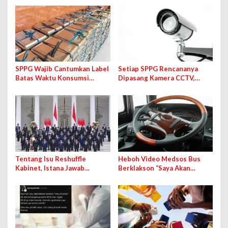
SPPG Wajib Cantumkan Label
Setiap SPPG Rencananya
Batas Waktu Konsumsi
Dipasang Kamera CCTV,
Maksimal 4 Jam di Ompreng
Bakal Langsung Terhubung
MBG
ke BGN
Tentang Isu Reshuffle
Heboh Video Medsos Bus
Kabinet, Istana Jawab
Berklakson “Saya Akan
Kemungkinan Pengisian
Lawan!” Jokowi, Pihak PO
Jabatan Kosong
Klarifikasi