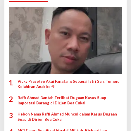
1
Vicky Prasetyo Akui Fangfang Sebagai Istri Sah, Tunggu
Kelahiran Anak ke-9
2
Raffi Ahmad Bantah Terlibat Dugaan Kasus Suap
Importasi Barang di Dirjen Bea Cukai
3
Heboh Nama Raffi Ahmad Muncul dalam Kasus Dugaan
Suap di Dirjen Bea Cukai
MCI Cabut Sertifikat Mualaf Milik dr. Richard Lee,