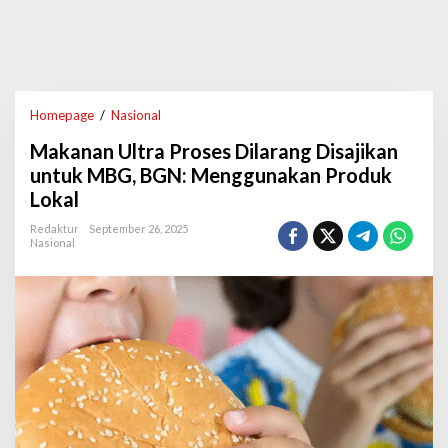
Homepage
/
Nasional
M
a
Makanan Ultra Proses Dilarang Disajikan
k
a
untuk MBG, BGN: Menggunakan Produk
n
Lokal
a
n
Redaktur
September 26, 2025
U
Nasional
l
t
r
a
P
r
o
s
e
s
D