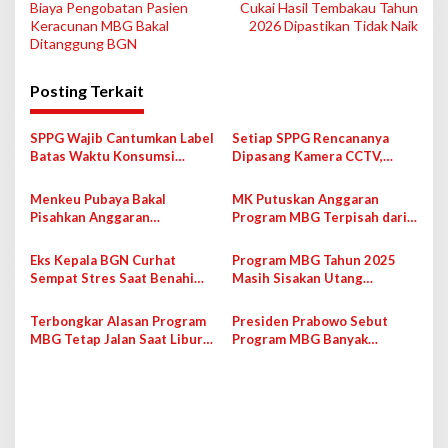
Biaya Pengobatan Pasien
Cukai Hasil Tembakau Tahun
a
Keracunan MBG Bakal
2026 Dipastikan Tidak Naik
v
Ditanggung BGN
i
Posting Terkait
g
a
SPPG Wajib Cantumkan Label
Setiap SPPG Rencananya
s
Batas Waktu Konsumsi
Dipasang Kamera CCTV,
Maksimal 4 Jam di Ompreng
Bakal Langsung Terhubung
i
MBG
ke BGN
Menkeu Pubaya Bakal
MK Putuskan Anggaran
p
Pisahkan Anggaran
Program MBG Terpisah dari
Pendidikan dan Program
Alokasi untuk Pendidikan
o
MBG Mulai 2028
Eks Kepala BGN Curhat
Program MBG Tahun 2025
s
Sempat Stres Saat Benahi
Masih Sisakan Utang
Tata Kelola Program MBG
Sebanyak Rp1,6 T
Terbongkar Alasan Program
Presiden Prabowo Sebut
MBG Tetap Jalan Saat Libur
Program MBG Banyak
Sekolah Selama Era
Disusupi Maling
Kepemimpinan Dadan