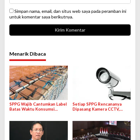
Simpan nama, email, dan situs web saya pada peramban ini
untuk komentar saya berikutnya.
Menarik Dibaca
SPPG Wajib Cantumkan Label
Setiap SPPG Rencananya
Batas Waktu Konsumsi
Dipasang Kamera CCTV,
Maksimal 4 Jam di Ompreng
Bakal Langsung Terhubung
MBG
ke BGN