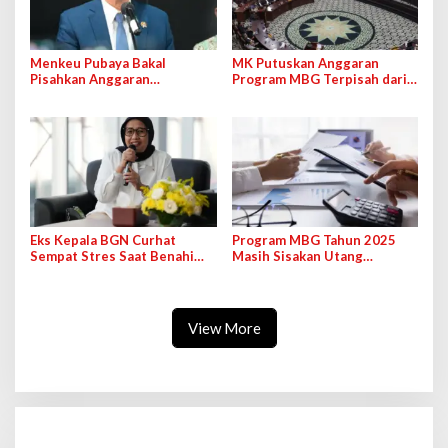
Menkeu Pubaya Bakal
MK Putuskan Anggaran
Pisahkan Anggaran
Program MBG Terpisah dari
Pendidikan dan Program
Alokasi untuk Pendidikan
MBG Mulai 2028
Eks Kepala BGN Curhat
Program MBG Tahun 2025
Sempat Stres Saat Benahi
Masih Sisakan Utang
Tata Kelola Program MBG
Sebanyak Rp1,6 T
View More