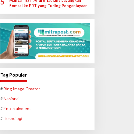
5
Mantan Istri Andre Taulany Layangkan
Somasi ke PRT yang Tuding Penganiayaan
Tag Populer
#
Bing Image Creator
#
Nasional
#
Entertainment
#
Teknologi