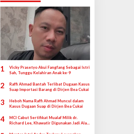
1
Vicky Prasetyo Akui Fangfang Sebagai Istri
Sah, Tunggu Kelahiran Anak ke-9
2
Raffi Ahmad Bantah Terlibat Dugaan Kasus
Suap Importasi Barang di Dirjen Bea Cukai
3
Heboh Nama Raffi Ahmad Muncul dalam
Kasus Dugaan Suap di Dirjen Bea Cukai
4
MCI Cabut Sertifikat Mualaf Milik dr.
Richard Lee, Khawatir Digunakan Jadi Alat
di Pengadilan