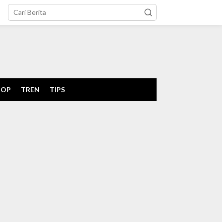
tutup
POP
TREN
TIPS