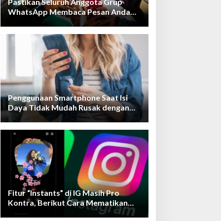
Pastikan Seluruh Anggota Grup
WhatsApp Membaca Pesan Anda
dengan Cara Ini!
Penggunaan Smartphone Saat Isi
Daya Tidak Mudah Rusak dengan
Teknologi Ini
Fitur “Instants” di IG Masih Pro
Kontra, Berikut Cara Mematikan
Fiturnya