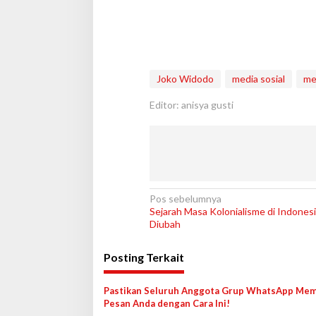
Joko Widodo
media sosial
m
Editor: anisya gusti
N
Pos sebelumnya
Sejarah Masa Kolonialisme di Indonesi
a
Diubah
v
Posting Terkait
i
g
Pastikan Seluruh Anggota Grup WhatsApp Me
a
Pesan Anda dengan Cara Ini!