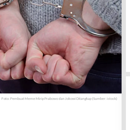
Foto: Pembuat Meme Mirip Prabowo dan Jokowi Ditangkap (Sumber: istock)