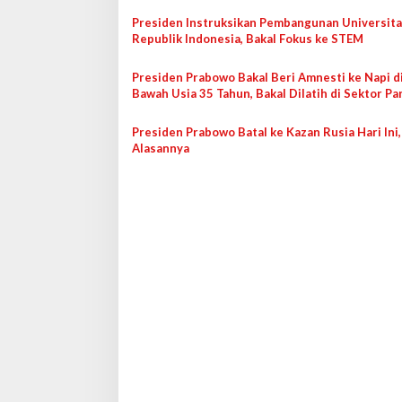
s
Presiden Instruksikan Pembangunan Universit
i
Republik Indonesia, Bakal Fokus ke STEM
p
o
Presiden Prabowo Bakal Beri Amnesti ke Napi d
Bawah Usia 35 Tahun, Bakal Dilatih di Sektor P
s
Presiden Prabowo Batal ke Kazan Rusia Hari Ini, 
Alasannya