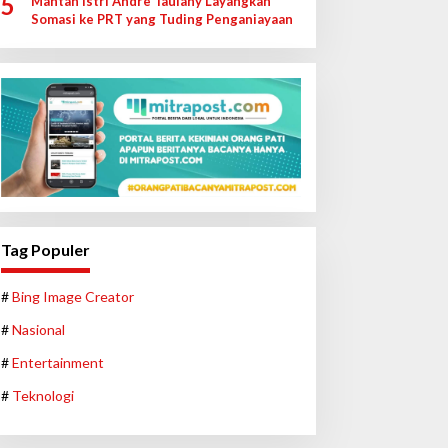
5
Mantan Istri Andre Taulany Layangkan
Somasi ke PRT yang Tuding Penganiayaan
Tag Populer
#
Bing Image Creator
#
Nasional
#
Entertainment
#
Teknologi