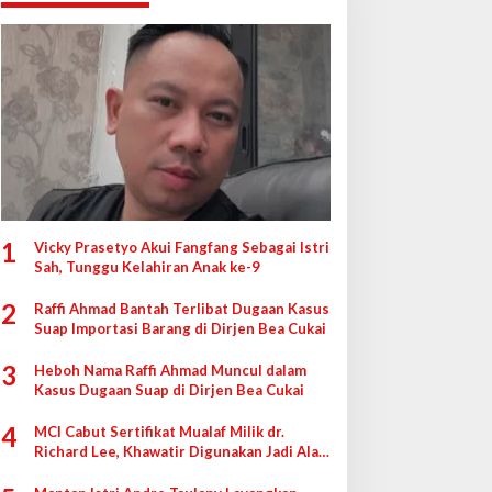
1
Vicky Prasetyo Akui Fangfang Sebagai Istri
Sah, Tunggu Kelahiran Anak ke-9
2
Raffi Ahmad Bantah Terlibat Dugaan Kasus
Suap Importasi Barang di Dirjen Bea Cukai
3
Heboh Nama Raffi Ahmad Muncul dalam
Kasus Dugaan Suap di Dirjen Bea Cukai
4
MCI Cabut Sertifikat Mualaf Milik dr.
Richard Lee, Khawatir Digunakan Jadi Alat
di Pengadilan