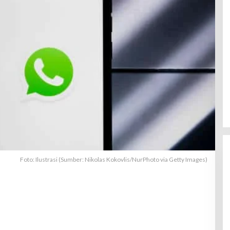
Foto: Ilustrasi (Sumber: Nikolas Kokovlis/NurPhoto via Getty Images)