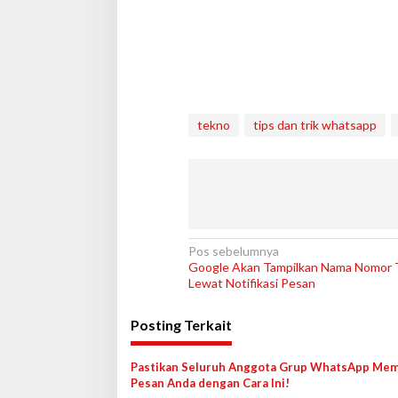
tekno
tips dan trik whatsapp
N
Pos sebelumnya
Google Akan Tampilkan Nama Nomor T
a
Lewat Notifikasi Pesan
v
Posting Terkait
i
g
Pastikan Seluruh Anggota Grup WhatsApp Me
a
Pesan Anda dengan Cara Ini!