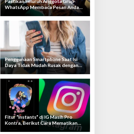
Pastikan Seluruh Anggota Grup
WhatsApp Membaca Pesan Anda
dengan Cara Ini!
Penggunaan Smartphone Saat Isi
Daya Tidak Mudah Rusak dengan
Teknologi Ini
Fitur “Instants” di IG Masih Pro
Kontra, Berikut Cara Mematikan
Fiturnya