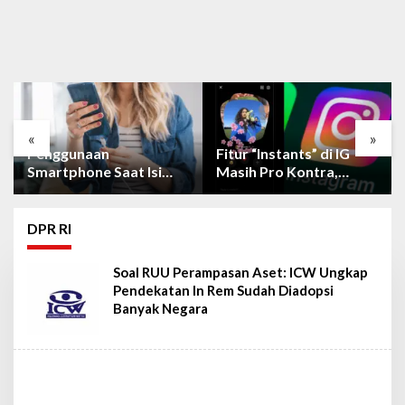
«
»
Penggunaan
Fitur “Instants” di IG
Smartphone Saat Isi
Masih Pro Kontra,
Daya Tidak Mudah
Berikut Cara
Rusak dengan Teknologi
Mematikan Fiturnya
Ini
DPR RI
Soal RUU Perampasan Aset: ICW Ungkap
Pendekatan In Rem Sudah Diadopsi
Banyak Negara