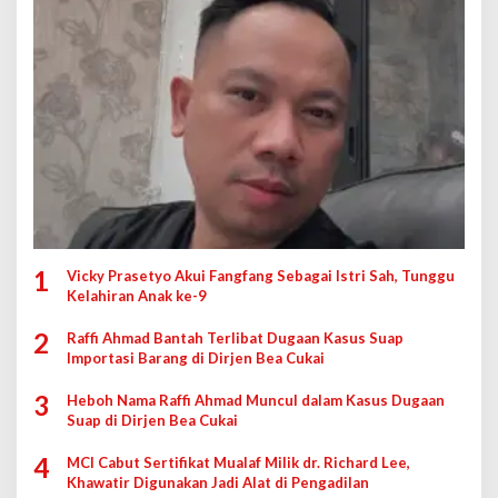
1
Vicky Prasetyo Akui Fangfang Sebagai Istri Sah, Tunggu
Kelahiran Anak ke-9
2
Raffi Ahmad Bantah Terlibat Dugaan Kasus Suap
Importasi Barang di Dirjen Bea Cukai
3
Heboh Nama Raffi Ahmad Muncul dalam Kasus Dugaan
Suap di Dirjen Bea Cukai
4
MCI Cabut Sertifikat Mualaf Milik dr. Richard Lee,
Khawatir Digunakan Jadi Alat di Pengadilan