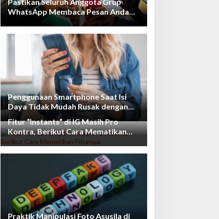
Pastikan Seluruh Anggota Grup
WhatsApp Membaca Pesan Anda
dengan Cara Ini!
Penggunaan Smartphone Saat Isi
Daya Tidak Mudah Rusak dengan
Teknologi Ini
Fitur “Instants” di IG Masih Pro
Kontra, Berikut Cara Mematikan
Fiturnya
Praktik Manipulasi Foto Asusila di