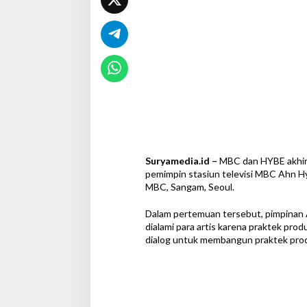
d
u
s
t
r
i
H
i
b
u
r
a
n
Suryamedia.id –
MBC dan HYBE akhiri 
y
pemimpin stasiun televisi MBC Ahn H
a
MBC, Sangam, Seoul.
n
g
L
Dalam pertemuan tersebut, pimpinan
e
dialami para artis karena praktek prod
b
dialog untuk membangun praktek prod
i
h
P
r
o