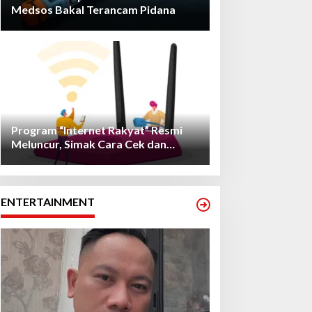
Medsos Bakal Terancam Pidana
Program “Internet Rakyat” Resmi
Meluncur, Simak Cara Cek dan
Daftarnya!
ENTERTAINMENT