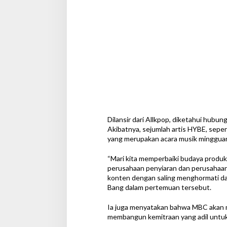
g
r
e
s
i
f
Dilansir dari Allkpop, diketahui hub
Akibatnya, sejumlah artis HYBE, seper
yang merupakan acara musik mingguan
“Mari kita memperbaiki budaya produk
perusahaan penyiaran dan perusahaan 
konten dengan saling menghormati da
Bang dalam pertemuan tersebut.
Ia juga menyatakan bahwa MBC akan 
membangun kemitraan yang adil untuk 