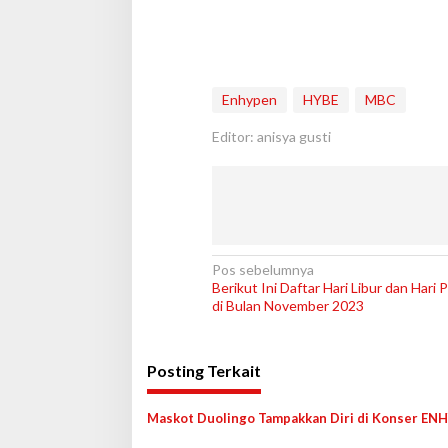
Enhypen
HYBE
MBC
Editor: anisya gusti
N
Pos sebelumnya
Berikut Ini Daftar Hari Libur dan Hari 
a
di Bulan November 2023
v
i
Posting Terkait
g
a
Maskot Duolingo Tampakkan Diri di Konser EN
s