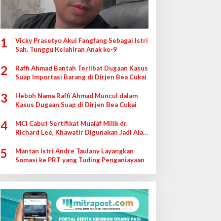
1
Vicky Prasetyo Akui Fangfang Sebagai Istri
Sah, Tunggu Kelahiran Anak ke-9
2
Raffi Ahmad Bantah Terlibat Dugaan Kasus
Suap Importasi Barang di Dirjen Bea Cukai
3
Heboh Nama Raffi Ahmad Muncul dalam
Kasus Dugaan Suap di Dirjen Bea Cukai
4
MCI Cabut Sertifikat Mualaf Milik dr.
Richard Lee, Khawatir Digunakan Jadi Alat
di Pengadilan
5
Mantan Istri Andre Taulany Layangkan
Somasi ke PRT yang Tuding Penganiayaan