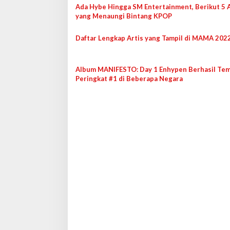
Ada Hybe Hingga SM Entertainment, Berikut 5 
i
yang Menaungi Bintang KPOP
p
o
Daftar Lengkap Artis yang Tampil di MAMA 202
s
Album MANIFESTO: Day 1 Enhypen Berhasil Tem
Peringkat #1 di Beberapa Negara