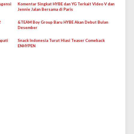
Agensi
Komentar Singkat HYBE dan YG Terkait Video V dan
Jennie Jalan Bersama di Paris
2
&TEAM Boy Group Baru HYBE Akan Debut Bulan
Desember
pati
Snack Indonesia Turut Hiasi Teaser Comeback
ENHYPEN