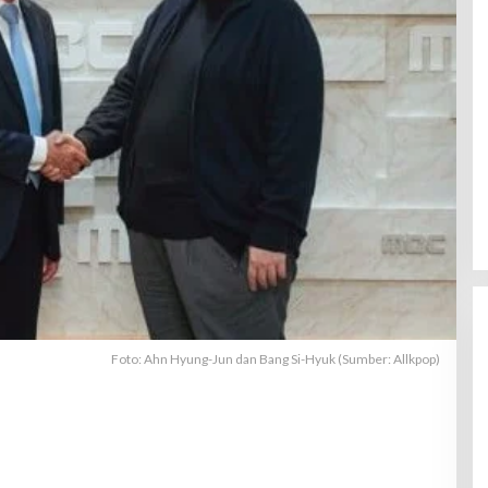
Foto: Ahn Hyung-Jun dan Bang Si-Hyuk (Sumber: Allkpop)