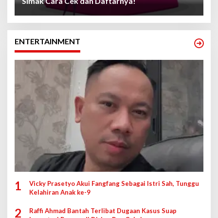
Simak Cara Cek dan Daftarnya!
ENTERTAINMENT
1
Vicky Prasetyo Akui Fangfang Sebagai Istri Sah, Tunggu
Kelahiran Anak ke-9
2
Raffi Ahmad Bantah Terlibat Dugaan Kasus Suap