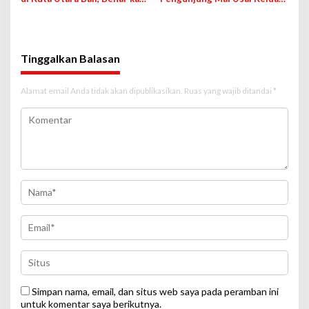
karena Jagung Bakar?
dari Rumah Hantu, Wahana
Ditutup Sementara
Tinggalkan Balasan
Alamat email Anda tidak akan dipublikasikan.
Ruas yang wajib ditandai
*
Simpan nama, email, dan situs web saya pada peramban ini
untuk komentar saya berikutnya.