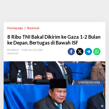
Homepage
/
Nasional
8
R
8 Ribu TNI Bakal Dikirim ke Gaza 1-2 Bulan
i
b
ke Depan, Bertugas di Bawah ISF
u
T
Redaktur
Februari 20, 2026
Nasional
N
I
B
a
k
a
l
D
i
k
i
r
i