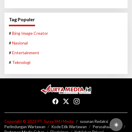
Tag Populer
#
Bing Image Creator
#
Nasional
#
Entertainment
#
Teknologi
Copyright © 2023 PT. Surya SMJ Media
susunan Redaksi
☀️
Perlindungan Wartawan
Kode Etik Wartawan
Perusahaan Pers