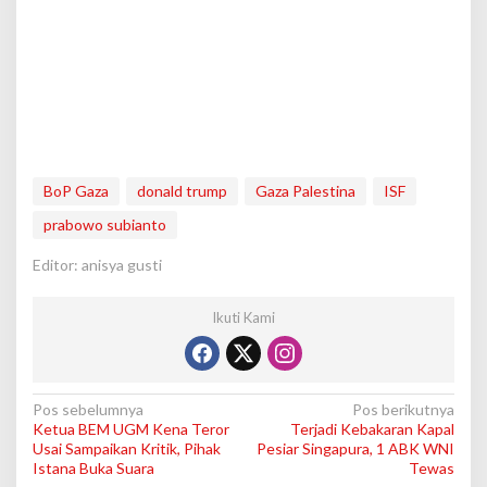
BoP Gaza
donald trump
Gaza Palestina
ISF
prabowo subianto
Editor: anisya gusti
Ikuti Kami
N
Pos sebelumnya
Pos berikutnya
Ketua BEM UGM Kena Teror
Terjadi Kebakaran Kapal
a
Usai Sampaikan Kritik, Pihak
Pesiar Singapura, 1 ABK WNI
v
Istana Buka Suara
Tewas