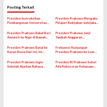
i
Posting Terkait
g
a
Presiden Instruksikan
Presiden Prabowo Mengaku
s
Pembangunan Universitas
Pelajari Kebijakan-kebijakan
Republik Indonesia, Bakal
PM India
i
Fokus ke STEM
Presiden Prabowo Bakal Beri
Presiden Prabowo Janji
p
Amnesti ke Napi di Bawah
Tambah Anggaran
Usia 35 Tahun, Bakal Dilatih
Pembangunan Infrastruktur
o
di Sektor Pangan
Daerah dan Desa
Presiden Prabowo Batal ke
Frekuensi Kunjungan
s
Kazan Rusia Hari Ini, Ini
Presiden Prabowo ke Luar
Alasannya
Negeri Jadi Sorotan
Presiden Prabowo Ingin
Presiden RI Prabowo Sebut
Sekolah Ajarkan Bahasa
Ada Kebocoran Kekayaan
Prancis, DPR RI Bakal Panggil
Negara Selama 22 Tahun
Kemendikdasmen
Terakhir