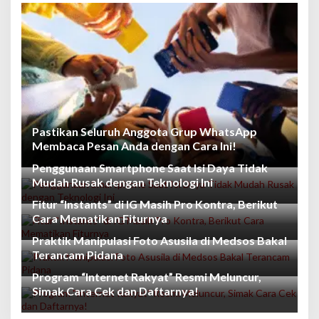
Pastikan Seluruh Anggota Grup WhatsApp
Membaca Pesan Anda dengan Cara Ini!
Penggunaan Smartphone Saat Isi Daya Tidak
Mudah Rusak dengan Teknologi Ini
Fitur “Instants” di IG Masih Pro Kontra, Berikut
Cara Mematikan Fiturnya
Praktik Manipulasi Foto Asusila di Medsos Bakal
Terancam Pidana
Program “Internet Rakyat” Resmi Meluncur,
Simak Cara Cek dan Daftarnya!