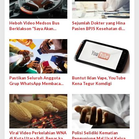
Heboh Video Medsos Bus
Sejumlah Dokter yang Hina
Berklakson “Saya Akan
Pasien BPJS Kesehatan di
Lawan!” Jokowi, Pihak PO
Medsos Bakal Dipanggil IDI
Klarifikasi
Pastikan Seluruh Anggota
Buntut Iklan Vape, YouTube
Grup WhatsApp Membaca
Kena Tegur Komdigi
Pesan Anda dengan Cara Ini!
Viral Video Perkelahian WNA
Polisi Selidiki Kematian
di Kuta Utara Bali, Benar kah
Pengunjung Mal Usai Keluar