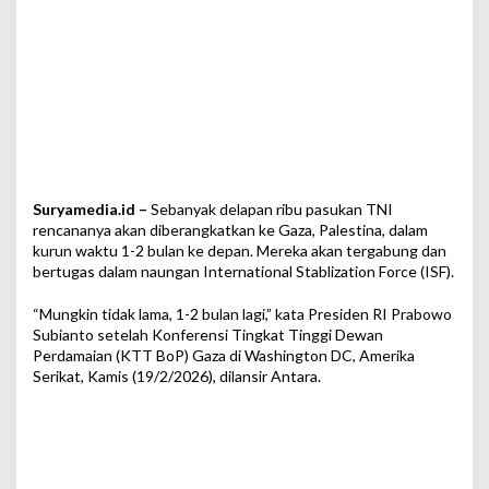
r
t
u
g
a
s
d
i
B
a
Suryamedia.id –
Sebanyak delapan ribu pasukan TNI
w
a
rencananya akan diberangkatkan ke Gaza, Palestina, dalam
h
kurun waktu 1-2 bulan ke depan. Mereka akan tergabung dan
I
bertugas dalam naungan International Stablization Force (ISF).
S
F
“Mungkin tidak lama, 1-2 bulan lagi,” kata Presiden RI Prabowo
Subianto setelah Konferensi Tingkat Tinggi Dewan
Perdamaian (KTT BoP) Gaza di Washington DC, Amerika
Serikat, Kamis (19/2/2026), dilansir Antara.