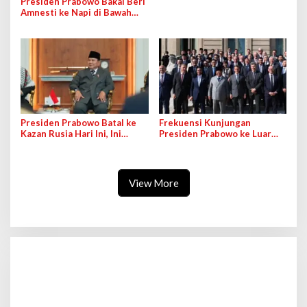
Presiden Prabowo Bakal Beri
Daerah dan Desa
Amnesti ke Napi di Bawah
Usia 35 Tahun, Bakal Dilatih
di Sektor Pangan
Presiden Prabowo Batal ke
Frekuensi Kunjungan
Kazan Rusia Hari Ini, Ini
Presiden Prabowo ke Luar
Alasannya
Negeri Jadi Sorotan
View More