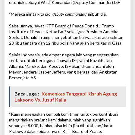
ditunjuk sebagai Wakil Komandan (Deputy Commander) ISF.
“Mereka minta kita jadi
deputy commander
,” imbuh dia.
Sebelumnya, lewat KTT Board of Peace Donald J Trump
Institute of Peace, Ketua BoP sekaligus Presiden Amerika
Serikat, Donald Trump, menyebutkan bahwa akan ada sekitar
20 ribu tentara dan 12 ribu polisi yang akan bertugas di Gaza.
Selain Indonesia, ada empat negara lain yang mengerahkan
tentara untuk bertugas di bawah ISF, yakni Kazakhstan,
Albania, Maroko, dan Kosovo. ISF akan dikomandani oleh
Mayor Jenderal Jasper Jeffers, yang berasal dari Angkatan
Bersenjata AS.
Baca Juga :
Kemenkes Tanggapi Kisruh Agung
Laksono Vs. Jusuf Kalla
“Kami menegaskan kembali komitmen untuk berkontribusi
mengirimkan prajurit kami dalam jumlah yang signifikan
sebanyak 8.000, bahkan bisa lebih jika dibutuhkan,” kata
Prabowo dalam pidatonya di KTT Board of Peace.