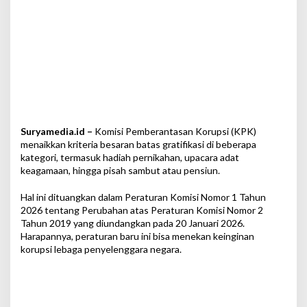
K
a
t
e
g
o
r
i
,
I
Suryamedia.id –
Komisi Pemberantasan Korupsi (KPK)
n
i
menaikkan kriteria besaran batas gratifikasi di beberapa
A
kategori, termasuk hadiah pernikahan, upacara adat
l
keagamaan, hingga pisah sambut atau pensiun.
a
s
Hal ini dituangkan dalam Peraturan Komisi Nomor 1 Tahun
a
2026 tentang Perubahan atas Peraturan Komisi Nomor 2
n
Tahun 2019 yang diundangkan pada 20 Januari 2026.
n
Harapannya, peraturan baru ini bisa menekan keinginan
y
korupsi lebaga penyelenggara negara.
a