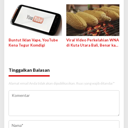
Buntut Iklan Vape, YouTube
Viral Video Perkelahian WNA
Kena Tegur Komdigi
di Kuta Utara Bali, Benar kah
karena Jagung Bakar?
Tinggalkan Balasan
Alamat email Anda tidak akan dipublikasikan.
Ruas yang wajib ditandai
*