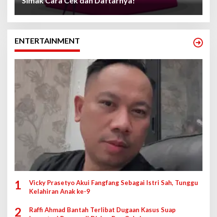
Simak Cara Cek dan Daftarnya!
ENTERTAINMENT
1
Vicky Prasetyo Akui Fangfang Sebagai Istri Sah, Tunggu
Kelahiran Anak ke-9
2
Raffi Ahmad Bantah Terlibat Dugaan Kasus Suap