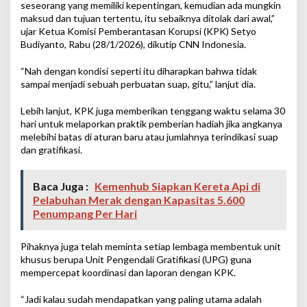
seseorang yang memiliki kepentingan, kemudian ada mungkin
maksud dan tujuan tertentu, itu sebaiknya ditolak dari awal,”
ujar Ketua Komisi Pemberantasan Korupsi (KPK) Setyo
Budiyanto, Rabu (28/1/2026), dikutip CNN Indonesia.
“Nah dengan kondisi seperti itu diharapkan bahwa tidak
sampai menjadi sebuah perbuatan suap, gitu,” lanjut dia.
Lebih lanjut, KPK juga memberikan tenggang waktu selama 30
hari untuk melaporkan praktik pemberian hadiah jika angkanya
melebihi batas di aturan baru atau jumlahnya terindikasi suap
dan gratifikasi.
Baca Juga :
Kemenhub Siapkan Kereta Api di
Pelabuhan Merak dengan Kapasitas 5.600
Penumpang Per Hari
Pihaknya juga telah meminta setiap lembaga membentuk unit
khusus berupa Unit Pengendali Gratifikasi (UPG) guna
mempercepat koordinasi dan laporan dengan KPK.
“Jadi kalau sudah mendapatkan yang paling utama adalah