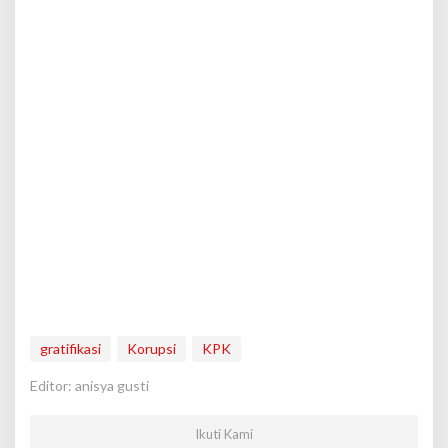
gratifikasi
Korupsi
KPK
Editor: anisya gusti
Ikuti Kami