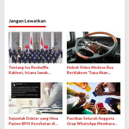
Jangan Lewatkan
Tentang Isu Reshuffle
Heboh Video Medsos Bus
Kabinet, Istana Jawab
Berklakson “Saya Akan
Kemungkinan Pengisian
Lawan!” Jokowi, Pihak PO
Jabatan Kosong
Klarifikasi
Sejumlah Dokter yang Hina
Pastikan Seluruh Anggota
Pasien BPJS Kesehatan di
Grup WhatsApp Membaca
Medsos Bakal Dipanggil IDI
Pesan Anda dengan Cara Ini!