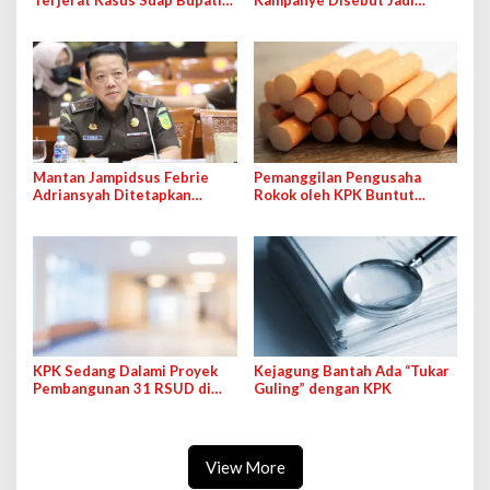
Terjerat Kasus Suap Bupati
Kampanye Disebut Jadi
Pemalang
Faktor Kepala Daerah
Korupsi
Mantan Jampidsus Febrie
Pemanggilan Pengusaha
Adriansyah Ditetapkan
Rokok oleh KPK Buntut
Tersangka Atas 3 Kasus
Temuan Uang Rp5 M di Safe
Dugaan Korupsi
House
KPK Sedang Dalami Proyek
Kejagung Bantah Ada “Tukar
Pembangunan 31 RSUD di
Guling” dengan KPK
Indonesia
View More