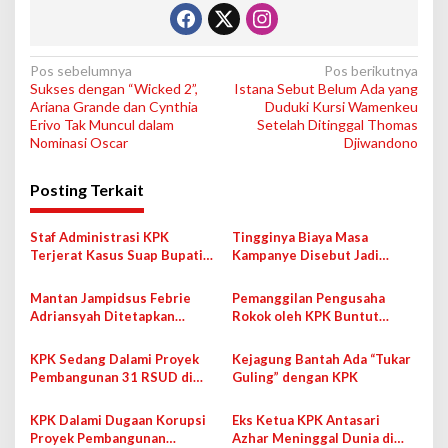
N
Pos sebelumnya
Pos berikutnya
Sukses dengan “Wicked 2”,
Istana Sebut Belum Ada yang
a
Ariana Grande dan Cynthia
Duduki Kursi Wamenkeu
v
Erivo Tak Muncul dalam
Setelah Ditinggal Thomas
Nominasi Oscar
Djiwandono
i
g
Posting Terkait
a
s
Staf Administrasi KPK
Tingginya Biaya Masa
Terjerat Kasus Suap Bupati
Kampanye Disebut Jadi
i
Pemalang
Faktor Kepala Daerah
Korupsi
p
Mantan Jampidsus Febrie
Pemanggilan Pengusaha
Adriansyah Ditetapkan
Rokok oleh KPK Buntut
o
Tersangka Atas 3 Kasus
Temuan Uang Rp5 M di Safe
s
Dugaan Korupsi
House
KPK Sedang Dalami Proyek
Kejagung Bantah Ada “Tukar
Pembangunan 31 RSUD di
Guling” dengan KPK
Indonesia
KPK Dalami Dugaan Korupsi
Eks Ketua KPK Antasari
Proyek Pembangunan
Azhar Meninggal Dunia di