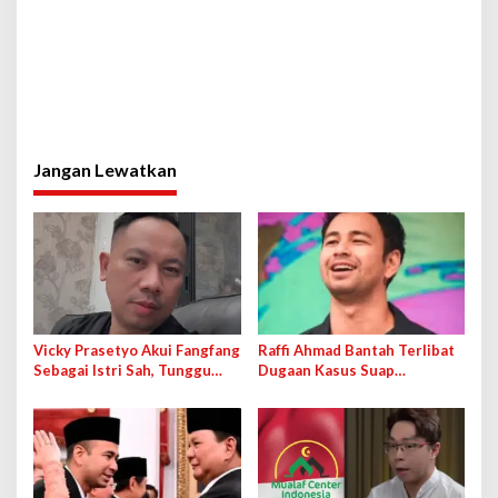
Jangan Lewatkan
Vicky Prasetyo Akui Fangfang
Raffi Ahmad Bantah Terlibat
Sebagai Istri Sah, Tunggu
Dugaan Kasus Suap
Kelahiran Anak ke-9
Importasi Barang di Dirjen
Bea Cukai