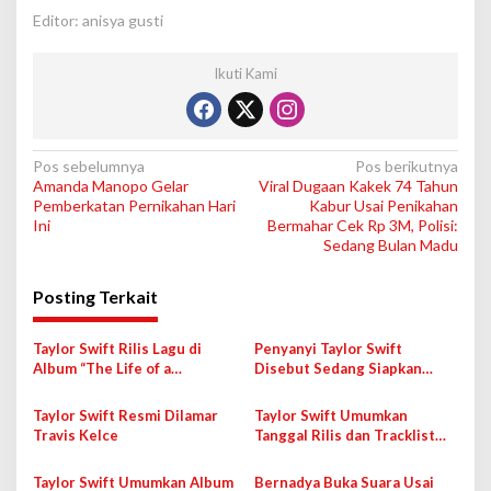
Editor: anisya gusti
Ikuti Kami
N
Pos sebelumnya
Pos berikutnya
Amanda Manopo Gelar
Viral Dugaan Kakek 74 Tahun
a
Pemberkatan Pernikahan Hari
Kabur Usai Penikahan
v
Ini
Bermahar Cek Rp 3M, Polisi:
Sedang Bulan Madu
i
g
Posting Terkait
a
s
Taylor Swift Rilis Lagu di
Penyanyi Taylor Swift
Album “The Life of a
Disebut Sedang Siapkan
i
Showgirl” Hari Ini, Salah
Proyek Film “The Life of a
Satunya Milik George
Showgirl”
p
Taylor Swift Resmi Dilamar
Taylor Swift Umumkan
Michael
Travis Kelce
Tanggal Rilis dan Tracklist
o
Album Terbaru
s
Taylor Swift Umumkan Album
Bernadya Buka Suara Usai