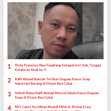
1
Vicky Prasetyo Akui Fangfang Sebagai Istri Sah, Tunggu
Kelahiran Anak ke-9
2
Raffi Ahmad Bantah Terlibat Dugaan Kasus Suap
Importasi Barang di Dirjen Bea Cukai
3
Heboh Nama Raffi Ahmad Muncul dalam Kasus Dugaan
Suap di Dirjen Bea Cukai
4
MCI Cabut Sertifikat Mualaf Milik dr. Richard Lee,