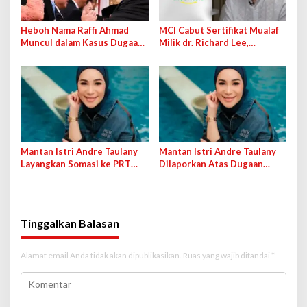
Heboh Nama Raffi Ahmad
MCI Cabut Sertifikat Mualaf
Muncul dalam Kasus Dugaan
Milik dr. Richard Lee,
Suap di Dirjen Bea Cukai
Khawatir Digunakan Jadi Alat
di Pengadilan
Mantan Istri Andre Taulany
Mantan Istri Andre Taulany
Layangkan Somasi ke PRT
Dilaporkan Atas Dugaan
yang Tuding Penganiayaan
Penganiayaan, Kuasa Hukum:
Itu Tidak Benar
Tinggalkan Balasan
Alamat email Anda tidak akan dipublikasikan.
Ruas yang wajib ditandai
*