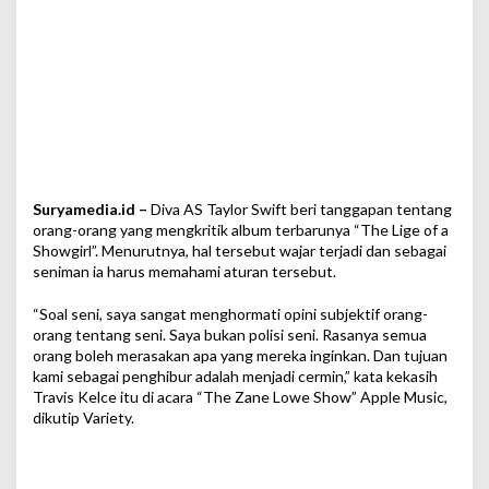
a
:
S
a
y
a
B
u
k
a
Suryamedia.id –
Diva AS Taylor Swift beri tanggapan tentang
n
P
orang-orang yang mengkritik album terbarunya “The Lige of a
o
Showgirl”. Menurutnya, hal tersebut wajar terjadi dan sebagai
l
seniman ia harus memahami aturan tersebut.
i
s
“Soal seni, saya sangat menghormati opini subjektif orang-
i
orang tentang seni. Saya bukan polisi seni. Rasanya semua
S
orang boleh merasakan apa yang mereka inginkan. Dan tujuan
e
kami sebagai penghibur adalah menjadi cermin,” kata kekasih
n
Travis Kelce itu di acara “The Zane Lowe Show” Apple Music,
i
dikutip Variety.