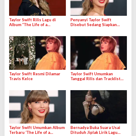
Taylor Swift Rilis Lagu di
Penyanyi Taylor Swift
Album “The Life of a
Disebut Sedang Siapkan
Showgirl” Hari Ini, Salah
Proyek Film “The Life of a
Satunya Milik George
Showgirl”
Michael
Taylor Swift Resmi Dilamar
Taylor Swift Umumkan
Travis Kelce
Tanggal Rilis dan Tracklist
Album Terbaru
Taylor Swift Umumkan Album
Bernadya Buka Suara Usai
Terbaru ‘The Life of a
Dituduh Jiplak Lirik Lagu