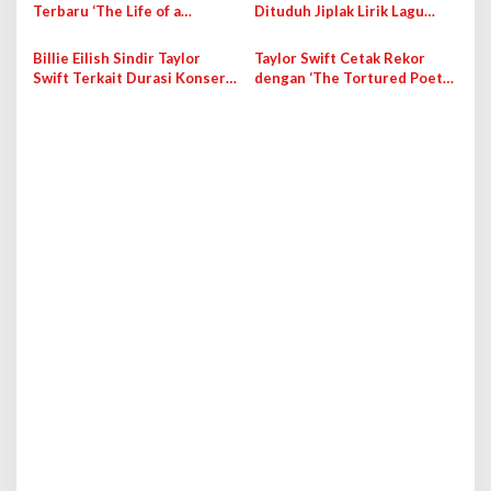
Terbaru ‘The Life of a
Dituduh Jiplak Lirik Lagu
Showgirl’
Taylor Swift
Billie Eilish Sindir Taylor
Taylor Swift Cetak Rekor
Swift Terkait Durasi Konser
dengan ‘The Tortured Poets
dan Varian Album
Department’ di Spotify