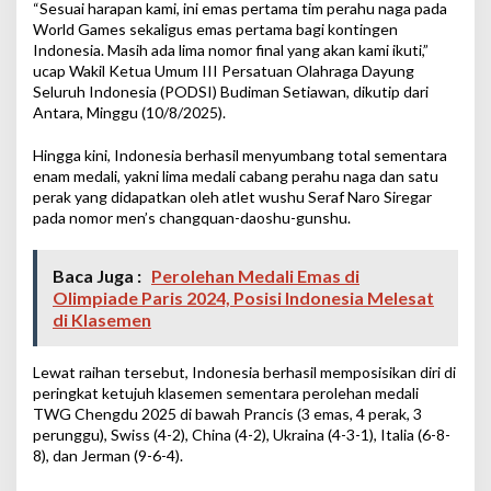
“Sesuai harapan kami, ini emas pertama tim perahu naga pada
World Games sekaligus emas pertama bagi kontingen
Indonesia. Masih ada lima nomor final yang akan kami ikuti,”
ucap Wakil Ketua Umum III Persatuan Olahraga Dayung
Seluruh Indonesia (PODSI) Budiman Setiawan, dikutip dari
Antara, Minggu (10/8/2025).
Hingga kini, Indonesia berhasil menyumbang total sementara
enam medali, yakni lima medali cabang perahu naga dan satu
perak yang didapatkan oleh atlet wushu Seraf Naro Siregar
pada nomor men’s changquan-daoshu-gunshu.
Baca Juga :
Perolehan Medali Emas di
Olimpiade Paris 2024, Posisi Indonesia Melesat
di Klasemen
Lewat raihan tersebut, Indonesia berhasil memposisikan diri di
peringkat ketujuh klasemen sementara perolehan medali
TWG Chengdu 2025 di bawah Prancis (3 emas, 4 perak, 3
perunggu), Swiss (4-2), China (4-2), Ukraina (4-3-1), Italia (6-8-
8), dan Jerman (9-6-4).