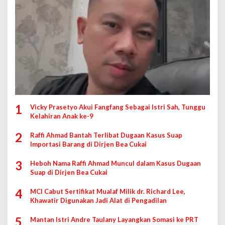
1
Vicky Prasetyo Akui Fangfang Sebagai Istri Sah, Tunggu
Kelahiran Anak ke-9
2
Raffi Ahmad Bantah Terlibat Dugaan Kasus Suap
Importasi Barang di Dirjen Bea Cukai
3
Heboh Nama Raffi Ahmad Muncul dalam Kasus Dugaan
Suap di Dirjen Bea Cukai
4
MCI Cabut Sertifikat Mualaf Milik dr. Richard Lee,
Khawatir Digunakan Jadi Alat di Pengadilan
5
Mantan Istri Andre Taulany Layangkan Somasi ke PRT