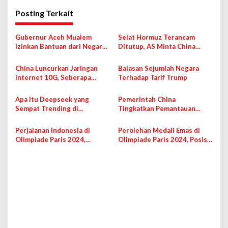
g
Posting Terkait
a
s
Gubernur Aceh Mualem
Selat Hormuz Terancam
i
Izinkan Bantuan dari Negara
Ditutup, AS Minta China
Lain, Bakal Ada dari Malaysia
Cegah
p
dan China
China Luncurkan Jaringan
Balasan Sejumlah Negara
o
Internet 10G, Seberapa
Terhadap Tarif Trump
s
Cepat?
Apa Itu Deepseek yang
Pemerintah China
Sempat Trending di
Tingkatkan Pemantauan
Internet?
Penyebaran Penyakit Terkait
Pernapasan
Perjalanan Indonesia di
Perolehan Medali Emas di
Olimpiade Paris 2024,
Olimpiade Paris 2024, Posisi
Kumpulkan 2 Emas dan 1
Indonesia Melesat di
Perunggu
Klasemen