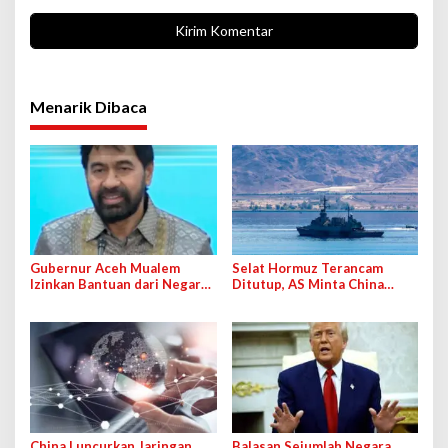
Menarik Dibaca
Gubernur Aceh Mualem
Selat Hormuz Terancam
Izinkan Bantuan dari Negara
Ditutup, AS Minta China
Lain, Bakal Ada dari Malaysia
Cegah
dan China
China Luncurkan Jaringan
Balasan Sejumlah Negara