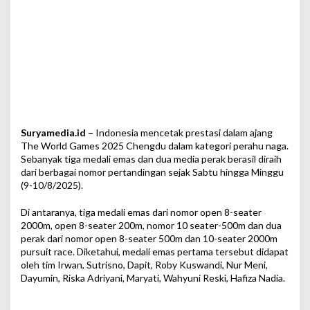
a
n
g
T
W
G
2
0
2
5
Suryamedia.id –
Indonesia mencetak prestasi dalam ajang
d
i
The World Games 2025 Chengdu dalam kategori perahu naga.
C
Sebanyak tiga medali emas dan dua media perak berasil diraih
h
dari berbagai nomor pertandingan sejak Sabtu hingga Minggu
i
(9-10/8/2025).
n
a
Di antaranya, tiga medali emas dari nomor open 8-seater
2000m, open 8-seater 200m, nomor 10 seater-500m dan dua
perak dari nomor open 8-seater 500m dan 10-seater 2000m
pursuit race. Diketahui, medali emas pertama tersebut didapat
oleh tim Irwan, Sutrisno, Dapit, Roby Kuswandi, Nur Meni,
Dayumin, Riska Adriyani, Maryati, Wahyuni Reski, Hafiza Nadia.