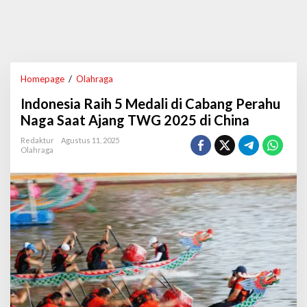
Homepage
/
Olahraga
I
n
Indonesia Raih 5 Medali di Cabang Perahu
d
o
Naga Saat Ajang TWG 2025 di China
n
e
Redaktur
Agustus 11, 2025
Olahraga
s
i
a
R
a
i
h
5
M
e
d
a
l