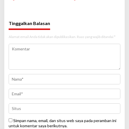
2026, Member Skuad Garuda
Turnamen Terdekat
Dapat Bingkisan dari
Presiden RI
Tinggalkan Balasan
Alamat email Anda tidak akan dipublikasikan.
Ruas yang wajib ditandai
*
Simpan nama, email, dan situs web saya pada peramban ini
untuk komentar saya berikutnya.