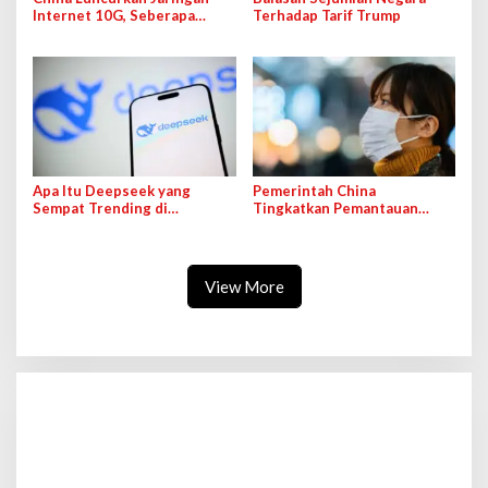
Internet 10G, Seberapa
Terhadap Tarif Trump
Cepat?
Apa Itu Deepseek yang
Pemerintah China
Sempat Trending di
Tingkatkan Pemantauan
Internet?
Penyebaran Penyakit Terkait
Pernapasan
View More