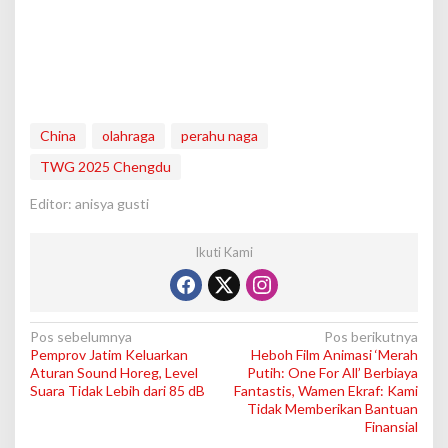
China
olahraga
perahu naga
TWG 2025 Chengdu
Editor: anisya gusti
Ikuti Kami
N
Pos sebelumnya
Pos berikutnya
Pemprov Jatim Keluarkan
Heboh Film Animasi ‘Merah
a
Aturan Sound Horeg, Level
Putih: One For All’ Berbiaya
v
Suara Tidak Lebih dari 85 dB
Fantastis, Wamen Ekraf: Kami
Tidak Memberikan Bantuan
i
Finansial