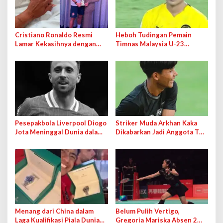
Cristiano Ronaldo Resmi
Heboh Tudingan Pemain
Lamar Kekasihnya dengan
Timnas Malaysia U-23
Cincin Berlian Besar
Memiliki Usia Lebih Tua
Pesepakbola Liverpool Diogo
Striker Muda Arkhan Kaka
Jota Meninggal Dunia dalam
Dikabarkan Jadi Anggota TNI,
Kecelakaan Mobil
Persis Solo Beri Tanggapan
Menang dari China dalam
Belum Pulih Vertigo,
Laga Kualifikasi Piala Dunia
Gregoria Mariska Absen 2