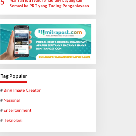
5
Mantan Istri Andre Taulany Layangkan
Somasi ke PRT yang Tuding Penganiayaan
Tag Populer
#
Bing Image Creator
#
Nasional
#
Entertainment
#
Teknologi