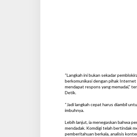
n
l
i
n
e
“Langkah ini bukan sekadar pemblokir
berkomunikasi dengan pihak Internet A
mendapat respons yang memadai,” tera
Detik.
“Jadi langkah cepat harus diambil unt
imbuhnya.
Lebih lanjut, ia menegaskan bahwa pem
mendadak. Komdigi telah bertindak me
pemberitahuan berkala, analisis konten