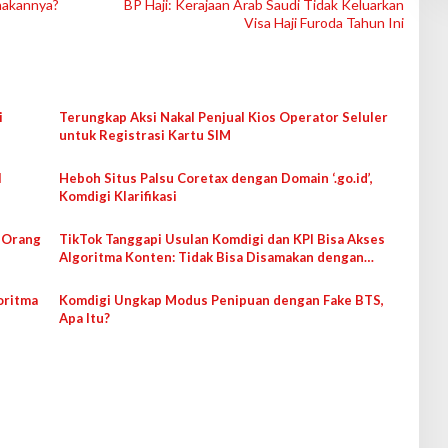
nakannya?
BP Haji: Kerajaan Arab Saudi Tidak Keluarkan
Visa Haji Furoda Tahun Ini
i
Terungkap Aksi Nakal Penjual Kios Operator Seluler
untuk Registrasi Kartu SIM
l
Heboh Situs Palsu Coretax dengan Domain ‘.go.id’,
Komdigi Klarifikasi
 Orang
TikTok Tanggapi Usulan Komdigi dan KPI Bisa Akses
Algoritma Konten: Tidak Bisa Disamakan dengan
Lembaga Penyiaran
oritma
Komdigi Ungkap Modus Penipuan dengan Fake BTS,
Apa Itu?