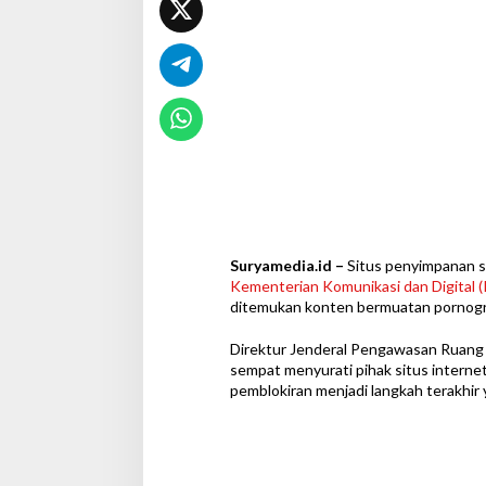
n
K
o
n
t
e
n
P
o
r
n
o
d
a
Suryamedia.id –
Situs penyimpanan sej
n
Kementerian Komunikasi dan Digital (
I
ditemukan konten bermuatan pornografi
k
l
Direktur Jenderal Pengawasan Ruang 
a
sempat menyurati pihak situs interne
n
pemblokiran menjadi langkah terakhir 
J
u
d
i
O