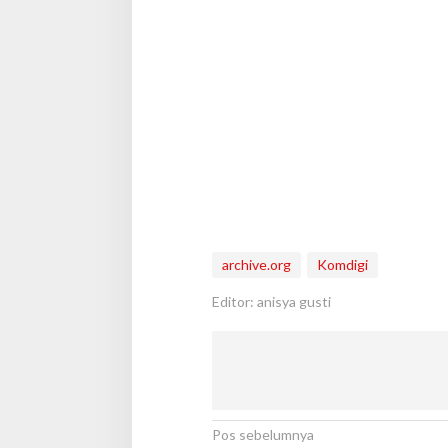
archive.org
Komdigi
Editor: anisya gusti
N
Pos sebelumnya