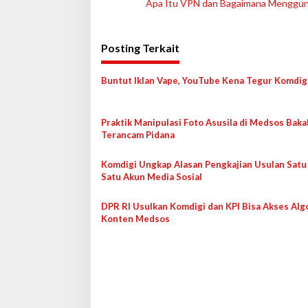
Apa Itu VPN dan Bagaimana Menggu
a
v
Posting Terkait
i
g
Buntut Iklan Vape, YouTube Kena Tegur Komdig
a
s
Praktik Manipulasi Foto Asusila di Medsos Baka
i
Terancam Pidana
p
o
Komdigi Ungkap Alasan Pengkajian Usulan Satu
Satu Akun Media Sosial
s
DPR RI Usulkan Komdigi dan KPI Bisa Akses Alg
Konten Medsos