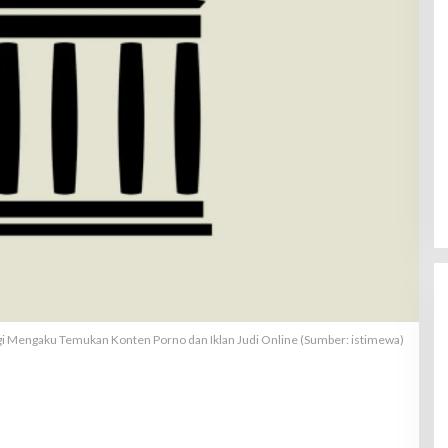
digi Mengaku Temukan Konten Porno dan Iklan Judi Online (Sumber: istimewa)