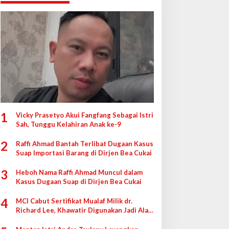
1
Vicky Prasetyo Akui Fangfang Sebagai Istri
Sah, Tunggu Kelahiran Anak ke-9
2
Raffi Ahmad Bantah Terlibat Dugaan Kasus
Suap Importasi Barang di Dirjen Bea Cukai
3
Heboh Nama Raffi Ahmad Muncul dalam
Kasus Dugaan Suap di Dirjen Bea Cukai
4
MCI Cabut Sertifikat Mualaf Milik dr.
Richard Lee, Khawatir Digunakan Jadi Alat
di Pengadilan