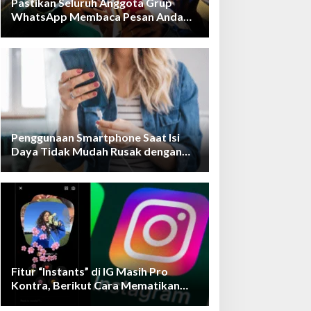
Pastikan Seluruh Anggota Grup
WhatsApp Membaca Pesan Anda
dengan Cara Ini!
Penggunaan Smartphone Saat Isi
Daya Tidak Mudah Rusak dengan
Teknologi Ini
Fitur “Instants” di IG Masih Pro
Kontra, Berikut Cara Mematikan
Fiturnya