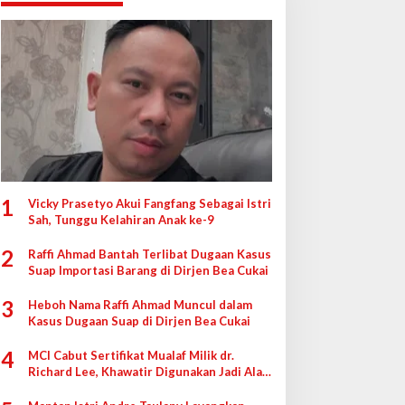
1
Vicky Prasetyo Akui Fangfang Sebagai Istri
Sah, Tunggu Kelahiran Anak ke-9
2
Raffi Ahmad Bantah Terlibat Dugaan Kasus
Suap Importasi Barang di Dirjen Bea Cukai
3
Heboh Nama Raffi Ahmad Muncul dalam
Kasus Dugaan Suap di Dirjen Bea Cukai
4
MCI Cabut Sertifikat Mualaf Milik dr.
Richard Lee, Khawatir Digunakan Jadi Alat
di Pengadilan