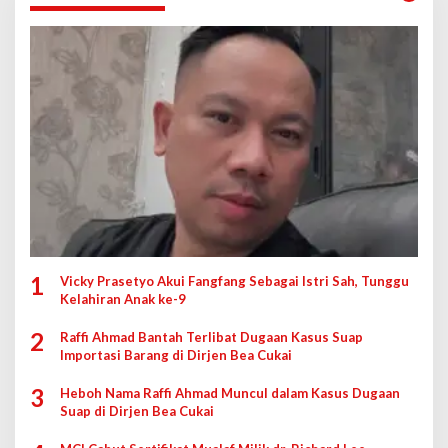
1
Vicky Prasetyo Akui Fangfang Sebagai Istri Sah, Tunggu
Kelahiran Anak ke-9
2
Raffi Ahmad Bantah Terlibat Dugaan Kasus Suap
Importasi Barang di Dirjen Bea Cukai
3
Heboh Nama Raffi Ahmad Muncul dalam Kasus Dugaan
Suap di Dirjen Bea Cukai