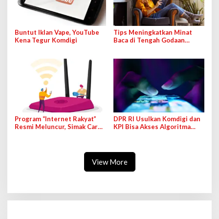
Buntut Iklan Vape, YouTube
Tips Meningkatkan Minat
Kena Tegur Komdigi
Baca di Tengah Godaan
Bermedia Sosial
Program “Internet Rakyat”
DPR RI Usulkan Komdigi dan
Resmi Meluncur, Simak Cara
KPI Bisa Akses Algoritma
Cek dan Daftarnya!
Konten Medsos
View More