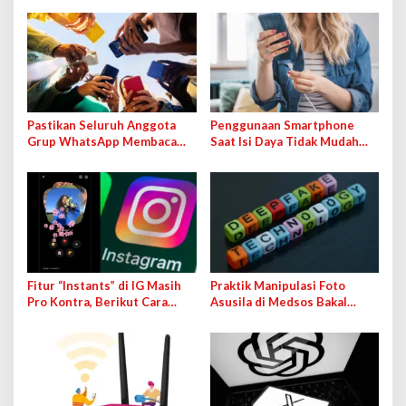
Pastikan Seluruh Anggota
Penggunaan Smartphone
Grup WhatsApp Membaca
Saat Isi Daya Tidak Mudah
Pesan Anda dengan Cara Ini!
Rusak dengan Teknologi Ini
Fitur “Instants” di IG Masih
Praktik Manipulasi Foto
Pro Kontra, Berikut Cara
Asusila di Medsos Bakal
Mematikan Fiturnya
Terancam Pidana