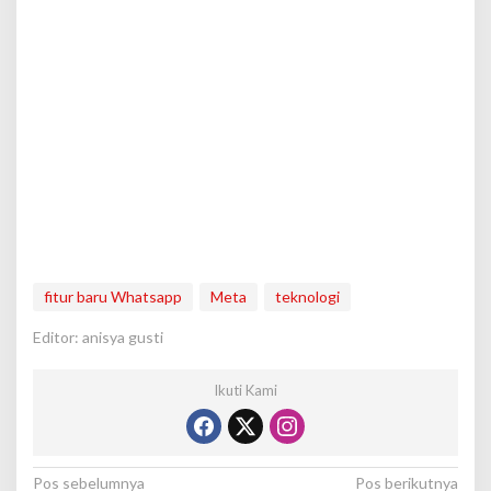
fitur baru Whatsapp
Meta
teknologi
Editor: anisya gusti
Ikuti Kami
N
Pos sebelumnya
Pos berikutnya