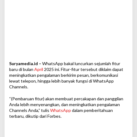
t
s
A
p
p
Suryamedia.id –
WhatsApp bakal luncurkan sejumlah fitur
baru di bulan
April
2025 ini. Fitur-fitur tersebut diklaim dapat
meningkatkan pengalaman berkirim pesan, berkomunikasi
lewat telepon, hingga lebih banyak fungsi di WhatsApp
Channels.
“(Pembaruan fitur) akan membuat percakapan dan panggilan
Anda lebih menyenangkan, dan meningkatkan pengalaman
Channels Anda,” tulis
WhatsApp
dalam pemberitahuan
terbaru, dikutip dari Forbes.