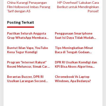
China Kurangi Penayangan
HP Overheat? Lakukan Cara
a
Film Hollywood Imbas Perang
Berikut untuk Mendinginkan
v
Tarif dengan AS
Ponsel!
i
Posting Terkait
g
a
Pastikan Seluruh Anggota
Penggunaan Smartphone
s
Grup WhatsApp Membaca
Saat Isi Daya Tidak Mudah
Pesan Anda dengan Cara Ini!
Rusak dengan Teknologi Ini
i
Buntut Iklan Vape, YouTube
Tips Meningkatkan Minat
p
Kena Tegur Komdigi
Baca di Tengah Godaan
Bermedia Sosial
o
Program “Internet Rakyat”
DPR RI Usulkan Komdigi dan
s
Resmi Meluncur, Simak Cara
KPI Bisa Akses Algoritma
Cek dan Daftarnya!
Konten Medsos
Berantas Buzzer, DPR RI
Chromebook Vs Laptop
Usulkan Larangan Second
Windows, Apa Bedanya?
Account di Medsos