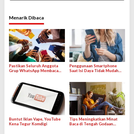
Menarik Dibaca
Pastikan Seluruh Anggota
Penggunaan Smartphone
Grup WhatsApp Membaca
Saat Isi Daya Tidak Mudah
Pesan Anda dengan Cara Ini!
Rusak dengan Teknologi Ini
Buntut Iklan Vape, YouTube
Tips Meningkatkan Minat
Kena Tegur Komdigi
Baca di Tengah Godaan
Bermedia Sosial