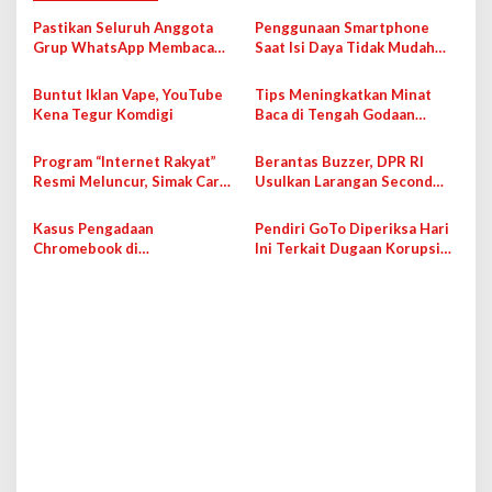
a
s
Pastikan Seluruh Anggota
Penggunaan Smartphone
Grup WhatsApp Membaca
Saat Isi Daya Tidak Mudah
i
Pesan Anda dengan Cara Ini!
Rusak dengan Teknologi Ini
p
Buntut Iklan Vape, YouTube
Tips Meningkatkan Minat
Kena Tegur Komdigi
Baca di Tengah Godaan
o
Bermedia Sosial
s
Program “Internet Rakyat”
Berantas Buzzer, DPR RI
Resmi Meluncur, Simak Cara
Usulkan Larangan Second
Cek dan Daftarnya!
Account di Medsos
Kasus Pengadaan
Pendiri GoTo Diperiksa Hari
Chromebook di
Ini Terkait Dugaan Korupsi
Kemendikbudristek, 4 Orang
Pengadaan Chromebook
Jadi Tersangka