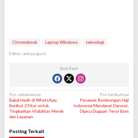
Chromebook
Laptop Windows
teknologi
Editor: anisya gusti
Ikuti Kami
N
Pos sebelumnya
Pos berikutnya
Bakal Hadir di WhatsApp,
Pesawat Rombongan Haji
a
Berikut 3 Fitur untuk
Indonesia Mendarat Darurat,
v
Tingkatkan Visibilitas Merek
Dipicu Dugaan Teror Bom
dan Layanan
i
g
Posting Terkait