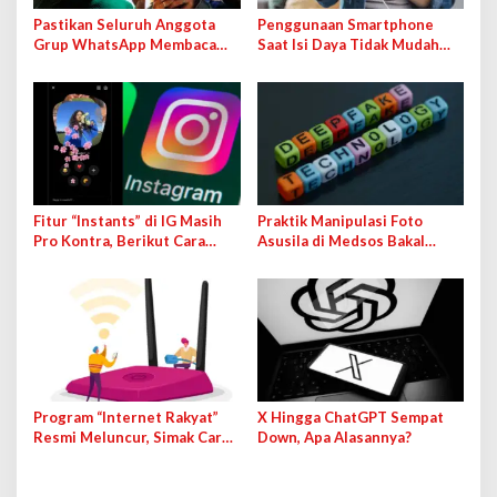
Pastikan Seluruh Anggota
Penggunaan Smartphone
Grup WhatsApp Membaca
Saat Isi Daya Tidak Mudah
Pesan Anda dengan Cara Ini!
Rusak dengan Teknologi Ini
Fitur “Instants” di IG Masih
Praktik Manipulasi Foto
Pro Kontra, Berikut Cara
Asusila di Medsos Bakal
Mematikan Fiturnya
Terancam Pidana
Program “Internet Rakyat”
X Hingga ChatGPT Sempat
Resmi Meluncur, Simak Cara
Down, Apa Alasannya?
Cek dan Daftarnya!