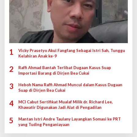
1
Vicky Prasetyo Akui Fangfang Sebagai Istri Sah, Tunggu
Kelahiran Anak ke-9
2
Raffi Ahmad Bantah Terlibat Dugaan Kasus Suap
Importasi Barang di Dirjen Bea Cukai
3
Heboh Nama Raffi Ahmad Muncul dalam Kasus Dugaan
Suap di Dirjen Bea Cukai
4
MCI Cabut Sertifikat Mualaf Milik dr. Richard Lee,
Khawatir Digunakan Jadi Alat di Pengadilan
5
Mantan Istri Andre Taulany Layangkan Somasi ke PRT
yang Tuding Penganiayaan