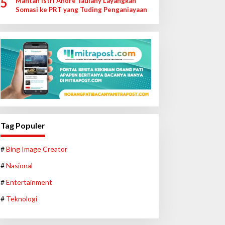
5
Mantan Istri Andre Taulany Layangkan
Somasi ke PRT yang Tuding Penganiayaan
Tag Populer
#
Bing Image Creator
#
Nasional
#
Entertainment
#
Teknologi