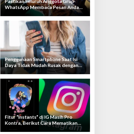
Pastikan Seluruh Anggota Grup
WhatsApp Membaca Pesan Anda
dengan Cara Ini!
Penggunaan Smartphone Saat Isi
Daya Tidak Mudah Rusak dengan
Teknologi Ini
Fitur “Instants” di IG Masih Pro
Kontra, Berikut Cara Mematikan
Fiturnya