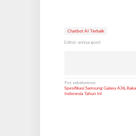
Chatbot AI Terbaik
Editor: anisya gusti
N
Pos sebelumnya
Spesifikasi Samsung Galaxy A36, Bakal 
a
Indonesia Tahun Ini
v
i
g
a
s