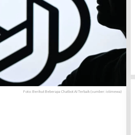
Foto: Berikut Beberapa Chatbot AI Terbaik (sumber: istimewa)