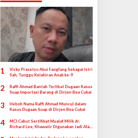
1
Vicky Prasetyo Akui Fangfang Sebagai Istri
Sah, Tunggu Kelahiran Anak ke-9
2
Raffi Ahmad Bantah Terlibat Dugaan Kasus
Suap Importasi Barang di Dirjen Bea Cukai
3
Heboh Nama Raffi Ahmad Muncul dalam
Kasus Dugaan Suap di Dirjen Bea Cukai
4
MCI Cabut Sertifikat Mualaf Milik dr.
Richard Lee, Khawatir Digunakan Jadi Alat
di Pengadilan