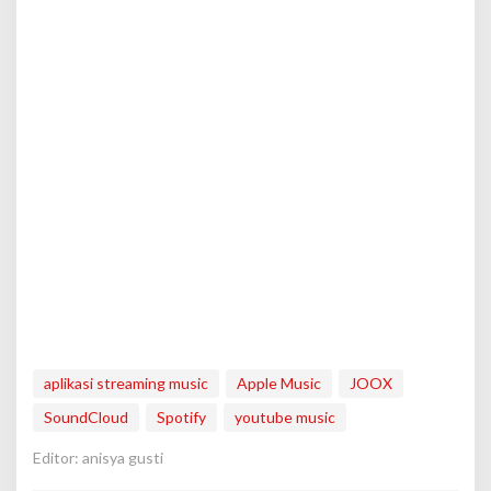
aplikasi streaming music
Apple Music
JOOX
SoundCloud
Spotify
youtube music
Editor: anisya gusti