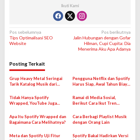
Ikuti Kami
N
Pos sebelumnya
Pos berikutnya
Tips Optimalisasi SEO
Jalin Hubungan dengan Gofar
a
Website
Hilman, Cupi Cupita: Dia
v
Menerima Aku Apa Adanya
i
Posting Terkait
g
a
Grup Heavy Metal Seringai
Pengguna Netflix dan Spotify
s
Tarik Katalog Musik dari
Harus Siap, Awal Tahun Biaya
Spotify, Tolak Keras
Berlangganan Naik
i
Peperangan
Tidak Hanya Spotify
Ramai di Media Sosial,
p
Wrapped, YouTube Juga
Berikut Cara Ikut Tren
Punya Fitur Serupa
‘Spotify Wrapped’ 2024
o
Apa Itu Spotify Wrapped dan
Cara Berbagi Playlist Musik
s
Bagaimana Cara Melihatnya?
dengan Orang Lain
Meta dan Spotify Uji Fitur
Spotify Bakal Hadirkan Versi