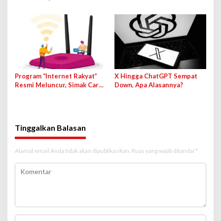
Mematikan Fiturnya
Terancam Pidana
Program “Internet Rakyat”
X Hingga ChatGPT Sempat
Resmi Meluncur, Simak Cara
Down, Apa Alasannya?
Cek dan Daftarnya!
Tinggalkan Balasan
Alamat email Anda tidak akan dipublikasikan.
Ruas yang wajib ditandai
*