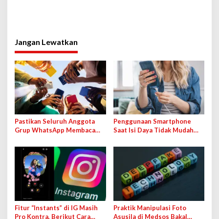
Jangan Lewatkan
Pastikan Seluruh Anggota
Penggunaan Smartphone
Grup WhatsApp Membaca
Saat Isi Daya Tidak Mudah
Pesan Anda dengan Cara Ini!
Rusak dengan Teknologi Ini
Fitur “Instants” di IG Masih
Praktik Manipulasi Foto
Pro Kontra, Berikut Cara
Asusila di Medsos Bakal