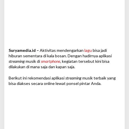
p
h
o
n
e
Suryamedia.id –
Aktivitas mendengarkan
lagu
bisa jadi
hiburan sementara di kala bosan. Dengan hadirnya aplikasi
streaming
musik di
smartphone
,
kegiatan tersebut kini bisa
dilakukan di mana saja dan kapan saja.
Berikut ini rekomendasi aplikasi
streaming
musik terbaik yang
bisa diakses secara online lewat ponsel pintar Anda.