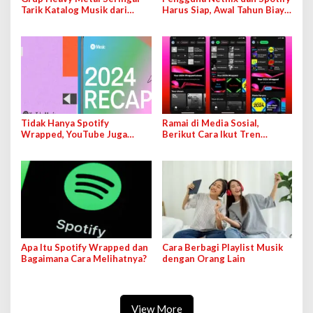
Tarik Katalog Musik dari
Harus Siap, Awal Tahun Biaya
Spotify, Tolak Keras
Berlangganan Naik
Peperangan
Tidak Hanya Spotify
Ramai di Media Sosial,
Wrapped, YouTube Juga
Berikut Cara Ikut Tren
Punya Fitur Serupa
‘Spotify Wrapped’ 2024
Apa Itu Spotify Wrapped dan
Cara Berbagi Playlist Musik
Bagaimana Cara Melihatnya?
dengan Orang Lain
View More