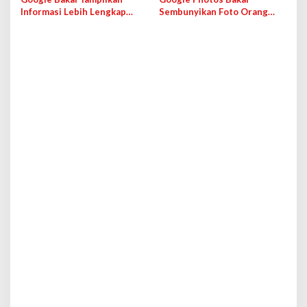
Informasi Lebih Lengkap
Sembunyikan Foto Orang
untuk Hasil Penelusuran
dari Pustaka