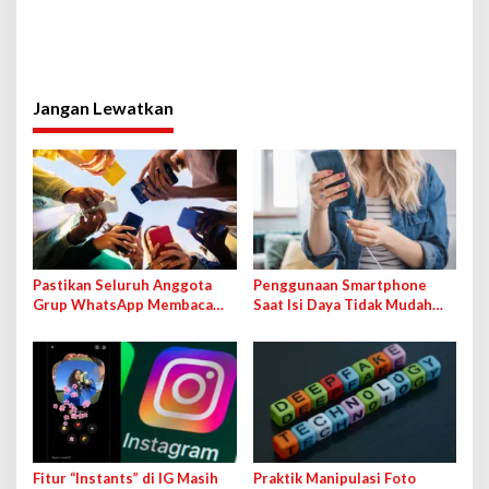
Jangan Lewatkan
Pastikan Seluruh Anggota
Penggunaan Smartphone
Grup WhatsApp Membaca
Saat Isi Daya Tidak Mudah
Pesan Anda dengan Cara Ini!
Rusak dengan Teknologi Ini
Fitur “Instants” di IG Masih
Praktik Manipulasi Foto