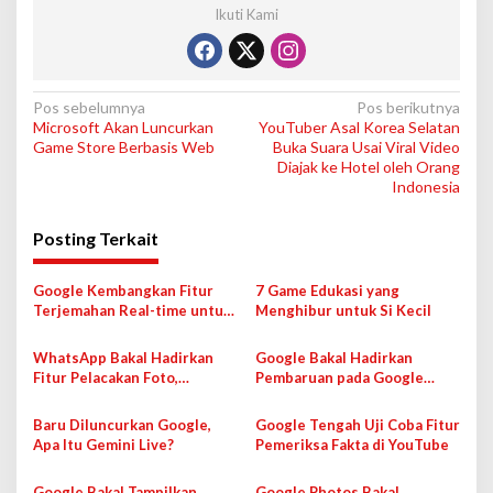
Ikuti Kami
N
Pos sebelumnya
Pos berikutnya
Microsoft Akan Luncurkan
YouTuber Asal Korea Selatan
a
Game Store Berbasis Web
Buka Suara Usai Viral Video
v
Diajak ke Hotel oleh Orang
Indonesia
i
g
Posting Terkait
a
s
Google Kembangkan Fitur
7 Game Edukasi yang
Terjemahan Real-time untuk
Menghibur untuk Si Kecil
i
Google Meet
p
WhatsApp Bakal Hadirkan
Google Bakal Hadirkan
Fitur Pelacakan Foto,
Pembaruan pada Google
o
Bagaimana Cara Kerjanya?
Meet
s
Baru Diluncurkan Google,
Google Tengah Uji Coba Fitur
Apa Itu Gemini Live?
Pemeriksa Fakta di YouTube
Google Bakal Tampilkan
Google Photos Bakal