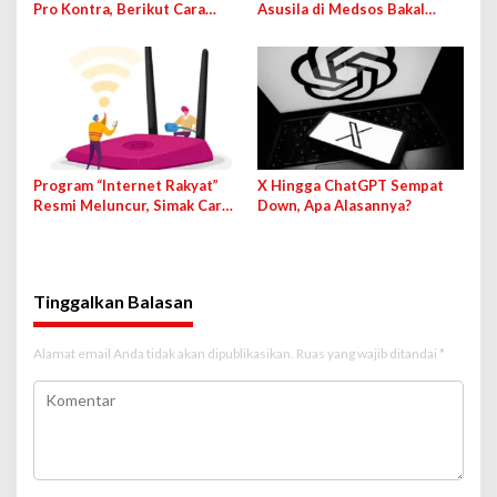
Pro Kontra, Berikut Cara
Asusila di Medsos Bakal
Mematikan Fiturnya
Terancam Pidana
Program “Internet Rakyat”
X Hingga ChatGPT Sempat
Resmi Meluncur, Simak Cara
Down, Apa Alasannya?
Cek dan Daftarnya!
Tinggalkan Balasan
Alamat email Anda tidak akan dipublikasikan.
Ruas yang wajib ditandai
*