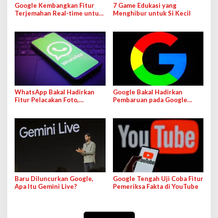
Google Kembangkan Fitur
7 Game Edukasi yang
Terjemahan Real-time untuk
Menghibur untuk Si Kecil
Google Meet
WhatsApp Bakal Hadirkan
Google Bakal Hadirkan
Fitur Pelacakan Foto,
Pembaruan pada Google
Bagaimana Cara Kerjanya?
Meet
Baru Diluncurkan Google,
Google Tengah Uji Coba Fitur
Apa Itu Gemini Live?
Pemeriksa Fakta di YouTube