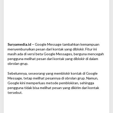
t
a
k
y
a
n
g
D
i
b
Suryamedia.id –
Google Message tambahkan kemampuan
l
menyembunyikan pesan dari kontak yang diblokir. Fitur ini
o
masih ada di versi beta Google Messages, berguna mencegah
k
pengguna melihat pesan dari kontak yang diblokir di dalam
i
obrolan grup.
r
Sebelumnya, seseorang yang memblokir kontak di Google
Message, tetap melihat pesannya di obrolan grup. Namun,
Google kini memperluas metode pemblokiran, sehingga
pengguna tidak bisa melihat pesan yang dikirim dari kontak
tersebut.