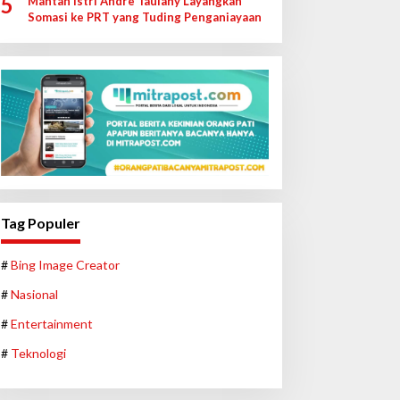
5
Mantan Istri Andre Taulany Layangkan
Somasi ke PRT yang Tuding Penganiayaan
Tag Populer
#
Bing Image Creator
#
Nasional
#
Entertainment
#
Teknologi