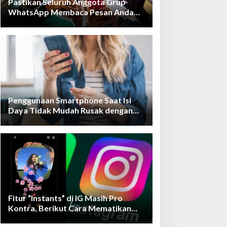
Pastikan Seluruh Anggota Grup
WhatsApp Membaca Pesan Anda
dengan Cara Ini!
Penggunaan Smartphone Saat Isi
Daya Tidak Mudah Rusak dengan
Teknologi Ini
Fitur “Instants” di IG Masih Pro
Kontra, Berikut Cara Mematikan
Fiturnya