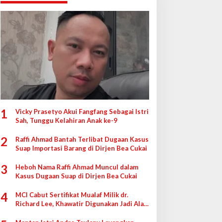
1
Vicky Prasetyo Akui Fangfang Sebagai Istri
Sah, Tunggu Kelahiran Anak ke-9
2
Raffi Ahmad Bantah Terlibat Dugaan Kasus
Suap Importasi Barang di Dirjen Bea Cukai
3
Heboh Nama Raffi Ahmad Muncul dalam
Kasus Dugaan Suap di Dirjen Bea Cukai
4
MCI Cabut Sertifikat Mualaf Milik dr.
Richard Lee, Khawatir Digunakan Jadi Alat
di Pengadilan