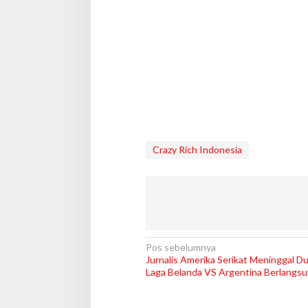
Crazy Rich Indonesia
N
Pos sebelumnya
Jurnalis Amerika Serikat Meninggal Du
a
Laga Belanda VS Argentina Berlangs
v