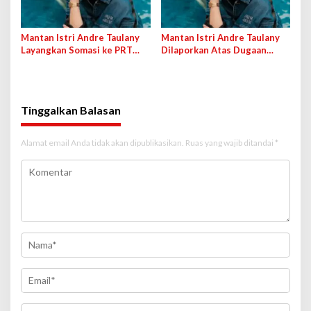
Mantan Istri Andre Taulany
Mantan Istri Andre Taulany
Layangkan Somasi ke PRT
Dilaporkan Atas Dugaan
yang Tuding Penganiayaan
Penganiayaan, Kuasa Hukum:
Itu Tidak Benar
Tinggalkan Balasan
Alamat email Anda tidak akan dipublikasikan.
Ruas yang wajib ditandai
*