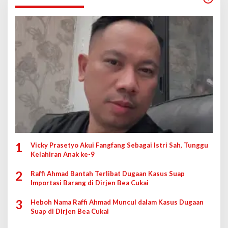
1
Vicky Prasetyo Akui Fangfang Sebagai Istri Sah, Tunggu
Kelahiran Anak ke-9
2
Raffi Ahmad Bantah Terlibat Dugaan Kasus Suap
Importasi Barang di Dirjen Bea Cukai
3
Heboh Nama Raffi Ahmad Muncul dalam Kasus Dugaan
Suap di Dirjen Bea Cukai