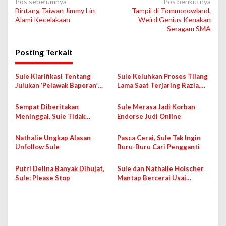
N
Pos sebelumnya
Pos berikutnya
Bintang Taiwan Jimmy Lin
Tampil di Tommorowland,
a
Alami Kecelakaan
Weird Genius Kenakan
v
Seragam SMA
i
Posting Terkait
g
a
Sule Klarifikasi Tentang
Sule Keluhkan Proses Tilang
s
Julukan ‘Pelawak Baperan’
Lama Saat Terjaring Razia,
yang Sempat Pengaruhi
Dishub: Sudah Sesuai
i
Citranya
Prosedur
Sempat Diberitakan
Sule Merasa Jadi Korban
p
Meninggal, Sule Tidak
Endorse Judi Online
Berniat Laporkan Pelaku
o
Penyebar Hoaks
Nathalie Ungkap Alasan
Pasca Cerai, Sule Tak Ingin
s
Unfollow Sule
Buru-Buru Cari Pengganti
Putri Delina Banyak Dihujat,
Sule dan Nathalie Holscher
Sule: Please Stop
Mantap Bercerai Usai
Lakukan Mediasi