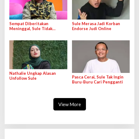
Sempat Diberitakan
Sule Merasa Jadi Korban
Meninggal, Sule Tidak
Endorse Judi Online
Berniat Laporkan Pelaku
Penyebar Hoaks
Nathalie Ungkap Alasan
Pasca Cerai, Sule Tak Ingin
Unfollow Sule
Buru-Buru Cari Pengganti
View More