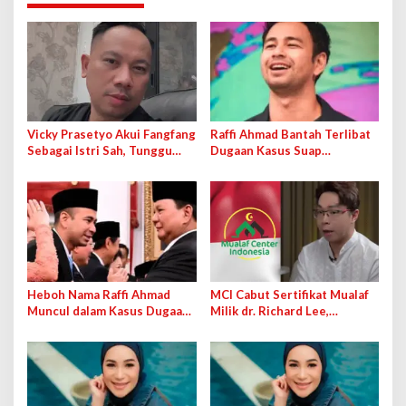
Vicky Prasetyo Akui Fangfang
Raffi Ahmad Bantah Terlibat
Sebagai Istri Sah, Tunggu
Dugaan Kasus Suap
Kelahiran Anak ke-9
Importasi Barang di Dirjen
Bea Cukai
Heboh Nama Raffi Ahmad
MCI Cabut Sertifikat Mualaf
Muncul dalam Kasus Dugaan
Milik dr. Richard Lee,
Suap di Dirjen Bea Cukai
Khawatir Digunakan Jadi Alat
di Pengadilan