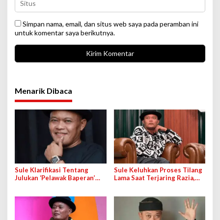
Simpan nama, email, dan situs web saya pada peramban ini
untuk komentar saya berikutnya.
Menarik Dibaca
Sule Klarifikasi Tentang
Sule Keluhkan Proses Tilang
Julukan ‘Pelawak Baperan’
Lama Saat Terjaring Razia,
yang Sempat Pengaruhi
Dishub: Sudah Sesuai
Citranya
Prosedur