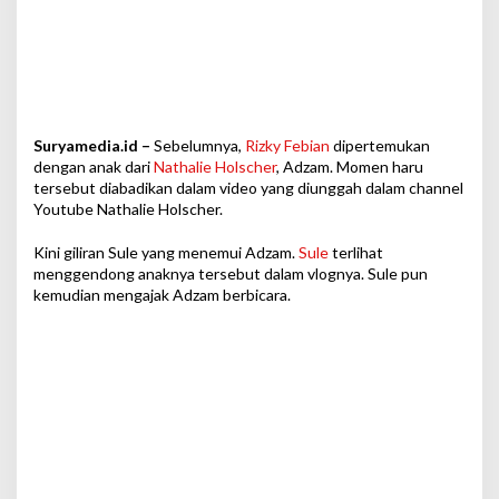
d
z
a
m
Suryamedia.id –
Sebelumnya,
Rizky Febian
dipertemukan
dengan anak dari
Nathalie Holscher
, Adzam. Momen haru
tersebut diabadikan dalam video yang diunggah dalam channel
Youtube Nathalie Holscher.
Kini giliran Sule yang menemui Adzam.
Sule
terlihat
menggendong anaknya tersebut dalam vlognya. Sule pun
kemudian mengajak Adzam berbicara.