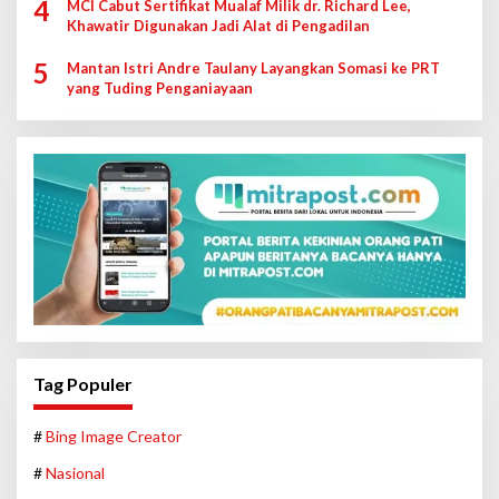
4
MCI Cabut Sertifikat Mualaf Milik dr. Richard Lee,
Khawatir Digunakan Jadi Alat di Pengadilan
5
Mantan Istri Andre Taulany Layangkan Somasi ke PRT
yang Tuding Penganiayaan
Tag Populer
#
Bing Image Creator
#
Nasional