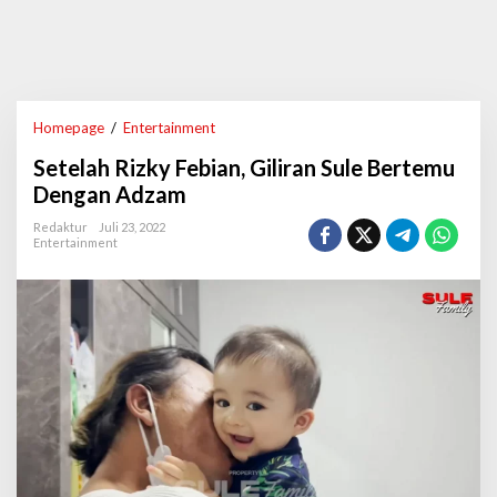
Homepage
/
Entertainment
S
e
Setelah Rizky Febian, Giliran Sule Bertemu
t
e
Dengan Adzam
l
a
Redaktur
Juli 23, 2022
Entertainment
h
R
i
z
k
y
F
e
b
i
a
n
,