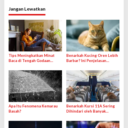
Jangan Lewatkan
Tips Meningkatkan Minat
Benarkah Kucing Oren Lebih
Baca di Tengah Godaan
Barbar? Ini Penjelasan
Bermedia Sosial
Ilmiahnya
Apa Itu Fenomena Kemarau
Benarkah Kursi 11A Sering
Basah?
Dihindari oleh Banyak
Penumpang Pesawat?