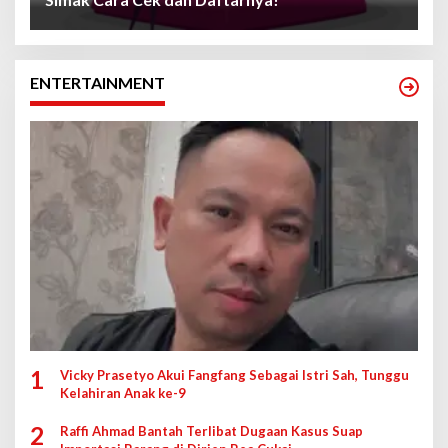
ENTERTAINMENT
1
Vicky Prasetyo Akui Fangfang Sebagai Istri Sah, Tunggu
Kelahiran Anak ke-9
2
Raffi Ahmad Bantah Terlibat Dugaan Kasus Suap