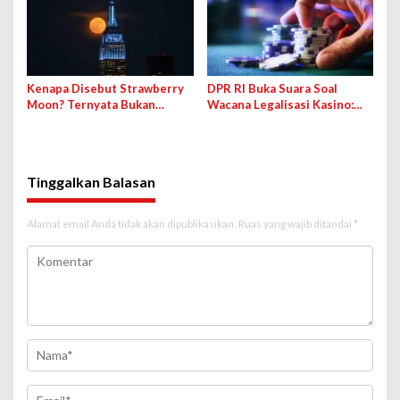
Kenapa Disebut Strawberry
DPR RI Buka Suara Soal
Moon? Ternyata Bukan
Wacana Legalisasi Kasino:
karena Warna Merah
Lebih Banyak Mudharatnya
Tinggalkan Balasan
Alamat email Anda tidak akan dipublikasikan.
Ruas yang wajib ditandai
*