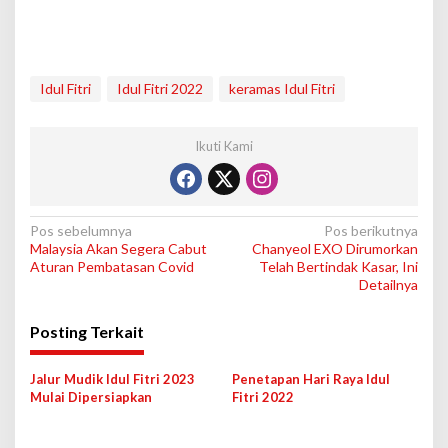
Idul Fitri
Idul Fitri 2022
keramas Idul Fitri
Ikuti Kami
N
Pos sebelumnya
Pos berikutnya
Malaysia Akan Segera Cabut
Chanyeol EXO Dirumorkan
a
Aturan Pembatasan Covid
Telah Bertindak Kasar, Ini
v
Detailnya
i
Posting Terkait
g
a
Jalur Mudik Idul Fitri 2023
Penetapan Hari Raya Idul
s
Mulai Dipersiapkan
Fitri 2022
i