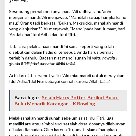
Seseorang pernah bertanya pada ‘Ali radhiyallahu ‘anhu
mengenai mandi. ‘Ali menjawab, “Mandilah setiap hari jika kamu
mau.” Orang tadi berkata, “Bukan. Maksudku, manakah mandi
yang dianjurkan?” ‘Ali menjawab, “Mandi pada hari Jumaat, hari
‘Arofah, hari Idul Adha dan Idul Fitri.
Tata cara pelaksanaan mandi ini sama seperti yang telah
disebutkan dalam hadis di tersebut. Anda harus berniat
terlebih dahulu. Bacaan niat mandi sunah ini yaitu
nawaitul
ghusla li ‘îdil fithri sunnatan lillâhi ta’âlâ.
Arti dari niat tersebut yaitu
,
“Aku niat mandi untuk merayakan
Idul Adha/Idul Fitri sebagai sunnah karena Allah taála.”
Baca Juga :
Selain Harry Potter, Berikut Buku-
Buku Menarik Karangan J.K Rowling
Melaksanakan mandi sunah sebelum salat Idul Fitri, juga
memiliki arti atau simbol suci setelah dosa-dosanya dileburkan
di bulan Ramadan. Oleh karena itu, umat Islam diharapkan
dapat benar-benar suci dari dosa di hari yang suci dan penuh