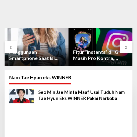
«
»
Penggunaan
Fitur “Instants” di IG
Smartphone Saat Isi
Masih Pro Kontra,
Daya Tidak Mudah
Berikut Cara
Rusak dengan Teknologi
Mematikan Fiturnya
Ini
Nam Tae Hyun eks WINNER
Seo Min Jae Minta Maaf Usai Tuduh Nam
Tae Hyun Eks WINNER Pakai Narkoba