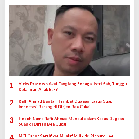
1
Vicky Prasetyo Akui Fangfang Sebagai Istri Sah, Tunggu
Kelahiran Anak ke-9
2
Raffi Ahmad Bantah Terlibat Dugaan Kasus Suap
Importasi Barang di Dirjen Bea Cukai
3
Heboh Nama Raffi Ahmad Muncul dalam Kasus Dugaan
Suap di Dirjen Bea Cukai
4
MCI Cabut Sertifikat Mualaf Milik dr. Richard Lee,