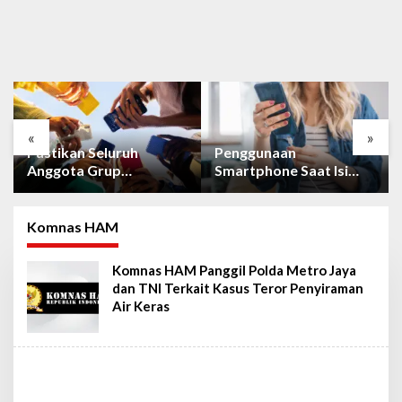
«
»
Penggunaan
Fitur “Instants” di IG
Smartphone Saat Isi
Masih Pro Kontra,
Daya Tidak Mudah
Berikut Cara
Rusak dengan Teknologi
Mematikan Fiturnya
Ini
Komnas HAM
Komnas HAM Panggil Polda Metro Jaya
dan TNI Terkait Kasus Teror Penyiraman
Air Keras