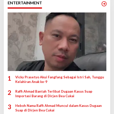
ENTERTAINMENT
1
Vicky Prasetyo Akui Fangfang Sebagai Istri Sah, Tunggu
Kelahiran Anak ke-9
2
Raffi Ahmad Bantah Terlibat Dugaan Kasus Suap
Importasi Barang di Dirjen Bea Cukai
3
Heboh Nama Raffi Ahmad Muncul dalam Kasus Dugaan
Suap di Dirjen Bea Cukai