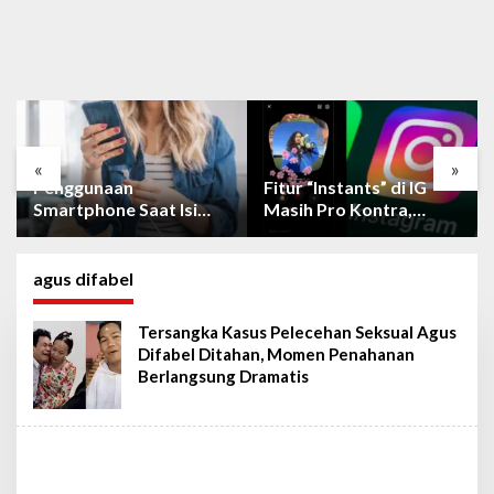
«
»
Penggunaan
Fitur “Instants” di IG
Smartphone Saat Isi
Masih Pro Kontra,
Daya Tidak Mudah
Berikut Cara
Rusak dengan Teknologi
Mematikan Fiturnya
Ini
agus difabel
Tersangka Kasus Pelecehan Seksual Agus
Difabel Ditahan, Momen Penahanan
Berlangsung Dramatis