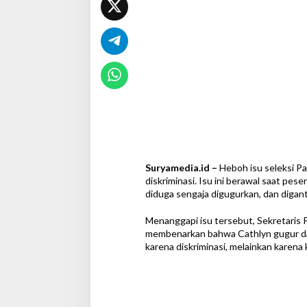
e
k
s
i
P
a
s
k
i
b
r
a
k
a
Suryamedia.id –
Heboh isu seleksi Pa
,
diskriminasi. Isu ini berawal saat pe
P
diduga sengaja digugurkan, dan diganti
e
m
Menanggapi isu tersebut, Sekretaris Pr
p
membenarkan bahwa Cathlyn gugur dal
r
karena diskriminasi, melainkan karena 
o
v
B
e
r