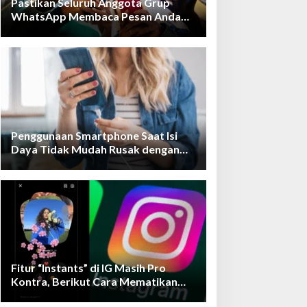
Pastikan Seluruh Anggota Grup
WhatsApp Membaca Pesan Anda
dengan Cara Ini!
Penggunaan Smartphone Saat Isi
Daya Tidak Mudah Rusak dengan
Teknologi Ini
Fitur “Instants” di IG Masih Pro
Kontra, Berikut Cara Mematikan
Fiturnya