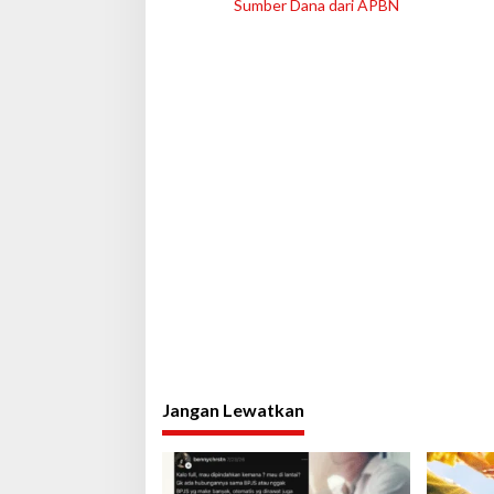
a
Sumber Dana dari APBN
v
i
g
a
s
i
p
o
s
Jangan Lewatkan