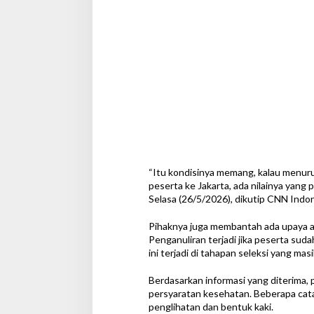
i
K
l
a
r
i
f
i
k
a
s
i
“Itu kondisinya memang, kalau menurut
peserta ke Jakarta, ada nilainya yang pe
Selasa (26/5/2026), dikutip CNN Indon
Pihaknya juga membantah ada upaya anu
Penganuliran terjadi jika peserta sud
ini terjadi di tahapan seleksi yang masi
Berdasarkan informasi yang diterima,
persyaratan kesehatan. Beberapa cata
penglihatan dan bentuk kaki.