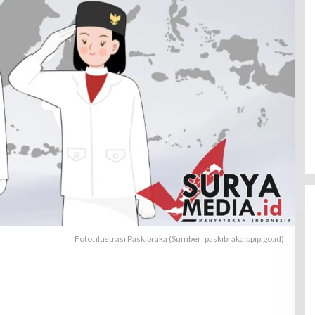
Foto: ilustrasi Paskibraka (Sumber: paskibraka.bpip.go.id)