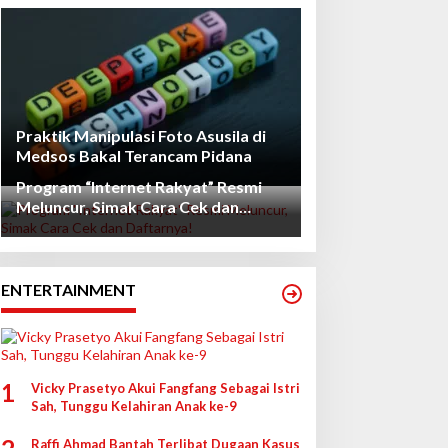
Praktik Manipulasi Foto Asusila di
Medsos Bakal Terancam Pidana
Program “Internet Rakyat” Resmi
Meluncur, Simak Cara Cek dan
Daftarnya!
ENTERTAINMENT
1
Vicky Prasetyo Akui Fangfang Sebagai Istri
Sah, Tunggu Kelahiran Anak ke-9
Raffi Ahmad Bantah Terlibat Dugaan Kasus