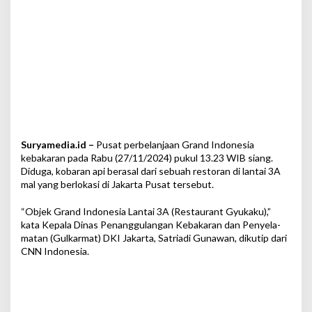
r
i
R
e
s
t
o
r
a
n
Suryamedia.id –
Pusat perbelanjaan Grand Indonesia
kebakaran pada Rabu (27/11/2024) pukul 13.23 WIB siang.
Diduga, kobaran api berasal dari sebuah restoran di lantai 3A
mal yang berlokasi di Jakarta Pusat tersebut.
“Objek Grand Indonesia Lantai 3A (Restaurant Gyukaku),”
kata Kepala Dinas Penanggulangan Kebakaran dan Penyela­
matan (Gulkarmat) DKI Jakarta, Satriadi Gunawan, dikutip dari
CNN Indonesia.