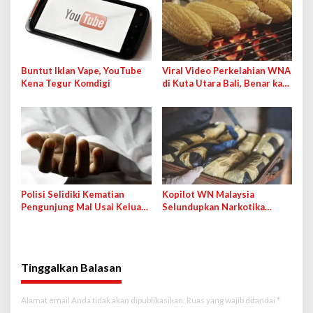
Buntut Iklan Vape, YouTube
Viral Video Perkelahian WNA
Kena Tegur Komdigi
di Kuta Utara Bali, Benar kah
karena Jagung Bakar?
Polisi Selidiki Kematian
Kopilot WN Malaysia
Pengunjung Mal Usai Keluar
Selundupkan Narkotika
dari Rumah Hantu, Wahana
Lewat Bandara Soetta demi
Ditutup Sementara
Bayaran 50 Ribu Ringgit
Tinggalkan Balasan
Alamat email Anda tidak akan dipublikasikan.
Ruas yang wajib ditandai
*