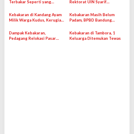
p
Terbakar Seperti yang
Rektorat UIN Syarif
Terlihat pada Foto dan Video
Hidayatullah, Tidak Ada
o
di Media Sosial?
Berkas Penting Rusak
Kebakaran di Kandang Ayam
Kebakaran Masih Belum
s
Milik Warga Kudus, Kerugian
Padam, BPBD Bandung
Capai Miliaran Rupiah
Sarankan Kawasan Hutan
Gunung Tangkuban Perahu
Dampak Kebakaran,
Kebakaran di Tambora, 1
Ditutup Sementara
Pedagang Relokasi Pasar
Keluarga Ditemukan Tewas
Johar Akan Dapatkan
Bantuan