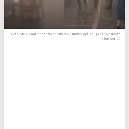
b
a
k
a
r
a
n
Foto: Mal Grand Indonesia Kebakaran, Sumber Api Diduga dari Restoran
(Sumber: X)
,
S
u
m
b
e
r
A
p
i
D
i
d
u
g
a
d
a