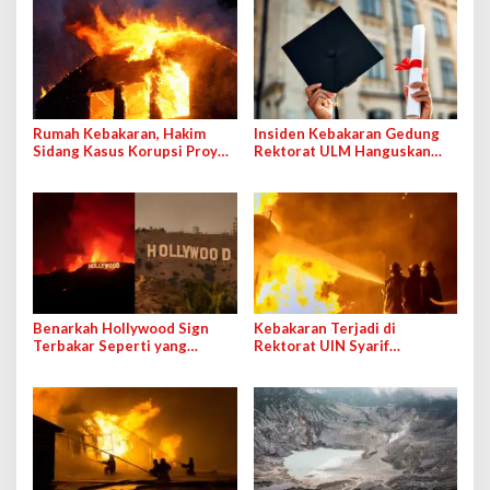
Rumah Kebakaran, Hakim
Insiden Kebakaran Gedung
Sidang Kasus Korupsi Proyek
Rektorat ULM Hanguskan
Jalan Sumut: Saya Tidak Akan
Ijazah Mahasiswa
Mundur
Benarkah Hollywood Sign
Kebakaran Terjadi di
Terbakar Seperti yang
Rektorat UIN Syarif
Terlihat pada Foto dan Video
Hidayatullah, Tidak Ada
di Media Sosial?
Berkas Penting Rusak