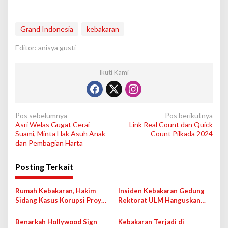
Grand Indonesia
kebakaran
Editor: anisya gusti
Ikuti Kami
N
Pos sebelumnya
Pos berikutnya
Asri Welas Gugat Cerai
Link Real Count dan Quick
a
Suami, Minta Hak Asuh Anak
Count Pilkada 2024
v
dan Pembagian Harta
i
Posting Terkait
g
a
Rumah Kebakaran, Hakim
Insiden Kebakaran Gedung
s
Sidang Kasus Korupsi Proyek
Rektorat ULM Hanguskan
Jalan Sumut: Saya Tidak Akan
Ijazah Mahasiswa
i
Mundur
Benarkah Hollywood Sign
Kebakaran Terjadi di