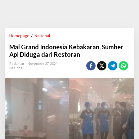
Homepage
/
Nasional
M
a
Mal Grand Indonesia Kebakaran, Sumber
l
G
Api Diduga dari Restoran
r
a
Redaktur
November 27, 2024
Nasional
n
d
I
n
d
o
n
e
s
i
a
K
e